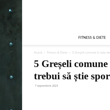
FITNESS & DIETE
Acasă
Fitness & Diete
5 Greșeli comune în sala de f
5 Greșeli comune î
trebui să știe spor
7 septembrie 2023