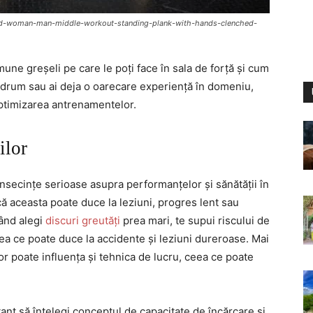
ond-woman-man-middle-workout-standing-plank-with-hands-clenched-
une greșeli pe care le poți face în sala de forță și cum
de drum sau ai deja o oarecare experiență în domeniu,
 optimizarea antrenamentelor.
ilor
nsecințe serioase asupra performanțelor și sănătății în
că aceasta poate duce la leziuni, progres lent sau
când alegi
discuri greutăți
prea mari, te supui riscului de
eea ce poate duce la accidente și leziuni dureroase. Mai
lor poate influența și tehnica de lucru, ceea ce poate
nt să înțelegi conceptul de capacitate de încărcare și