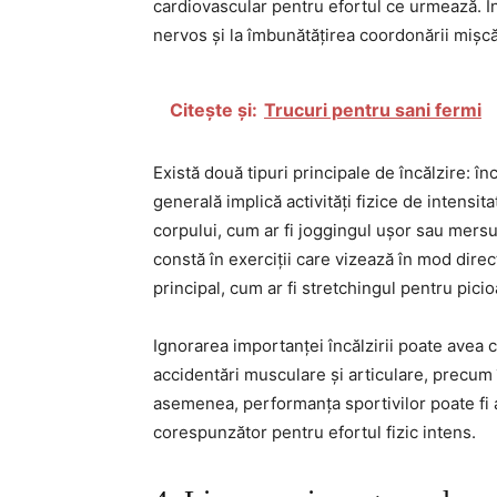
cardiovascular pentru efortul ce urmează. În 
nervos și la îmbunătățirea coordonării mișcăr
Citește și:
Trucuri pentru sani fermi
Există două tipuri principale de încălzire: în
generală implică activități fizice de intensi
corpului, cum ar fi joggingul ușor sau mersul 
constă în exerciții care vizează în mod direc
principal, cum ar fi stretchingul pentru pici
Ignorarea importanței încălzirii poate avea c
accidentări musculare și articulare, precum 
asemenea, performanța sportivilor poate fi 
corespunzător pentru efortul fizic intens.