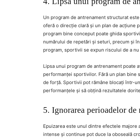
4. Lipsa unui program de a
Un program de antrenament structurat este c
oferă o direcție clară și un plan de acțiune p
program bine conceput poate ghida sportivii î
numărului de repetări și seturi, precum și î
program, sportivii se expun riscului de a nu 
Lipsa unui program de antrenament poate a
performanței sportivilor. Fără un plan bine st
de forță. Sportivii pot rămâne blocați într-u
performanțele și să obțină rezultatele dorite
5. Ignorarea perioadelor de
Epuizarea este unul dintre efectele majore 
intense și continue pot duce la oboseală cr