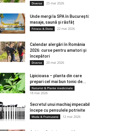
25 mai 2026
Diverse
Unde mergi la SPA în București:
masaje, saună și răsfăț
22 mai 2026
Fitness & Diete
Calendar alergări în România
2026: curse pentru amatori și
începători
20 mai 2026
Diverse
Lipicioasa – planta din care
prepari cel mai bun tonic de...
Naturist & Plante medicinale
18 mai 2026
Secretul unui machiaj impecabil
începe cu pensulele potrivite
12 mai 2026
Moda & Frumusete