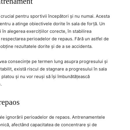
ntrenament
rucial pentru sportivii începători și nu numai. Acesta
entru a atinge obiectivele dorite în sala de forță. Un
n alegerea exercițiilor corecte, în stabilirea
n respectarea perioadelor de repaus. Fără un astfel de
obține rezultatele dorite și de a se accidenta.
vea consecințe pe termen lung asupra progresului și
abilit, există riscul de stagnare a progresului în sala
n platou și nu vor reuși să își îmbunătățească
.
 repaos
ale ignorării perioadelor de repaos. Antrenamentele
onică, afectând capacitatea de concentrare și de