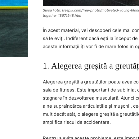
Sursa Foto: freepik.com/free-photo/motivated-young-bl
together_18671948.htm
În acest material, vei descoperi cele mai com
să le eviți. Indiferent dacă ești la început 
aceste informații îți vor fi de mare folos in
1. Alegerea greșită a greutăț
Alegerea greșită a greutăților poate avea co
sala de fitness. Este important de subliniat 
stagnare în dezvoltarea musculară. Atunci 
a ne supraîncărca articulațiile și mușchii, c
mult decât atât, o alegere greșită a greutăți
amplifica riscul de accidentare.
Pentru a evita aceste probleme, este importa