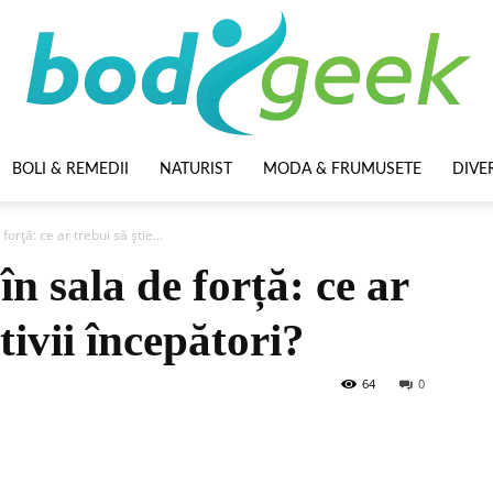
BOLI & REMEDII
NATURIST
MODA & FRUMUSETE
DIVE
BodyGeek
orță: ce ar trebui să știe...
n sala de forță: ce ar
tivii începători?
64
0