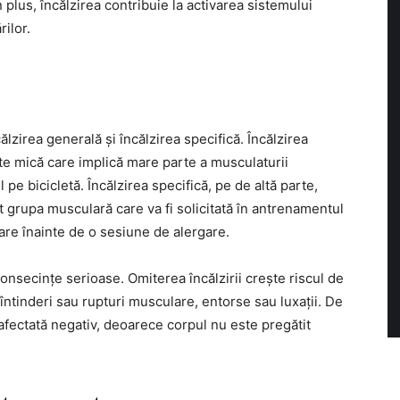
plus, încălzirea contribuie la activarea sistemului
ilor.
călzirea generală și încălzirea specifică. Încălzirea
tate mică care implică mare parte a musculaturii
pe bicicletă. Încălzirea specifică, pe de altă parte,
t grupa musculară care va fi solicitată în antrenamentul
oare înainte de o sesiune de alergare.
onsecințe serioase. Omiterea încălzirii crește riscul de
întinderi sau rupturi musculare, entorse sau luxații. De
afectată negativ, deoarece corpul nu este pregătit