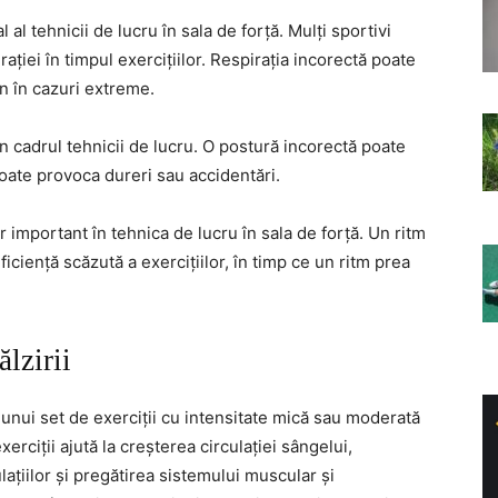
 al tehnicii de lucru în sala de forță. Mulți sportivi
ației în timpul exercițiilor. Respirația incorectă poate
n în cazuri extreme.
n cadrul tehnicii de lucru. O postură incorectă poate
 poate provoca dureri sau accidentări.
 important în tehnica de lucru în sala de forță. Un ritm
ficiență scăzută a exercițiilor, în timp ce un ritm prea
lzirii
unui set de exerciții cu intensitate mică sau moderată
erciții ajută la creșterea circulației sângelui,
culațiilor și pregătirea sistemului muscular și