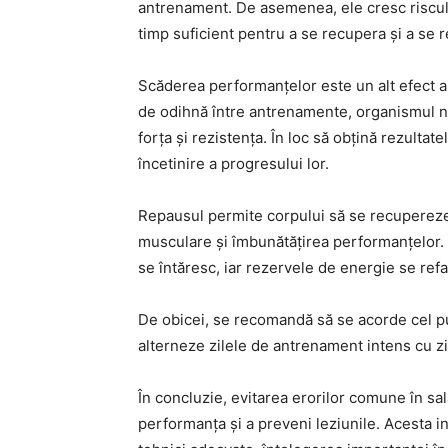
antrenament. De asemenea, ele cresc riscul 
timp suficient pentru a se recupera și a se r
Scăderea performanțelor este un alt efect al
de odihnă între antrenamente, organismul nu
forța și rezistența. În loc să obțină rezultat
încetinire a progresului lor.
Repausul permite corpului să se recupereze 
musculare și îmbunătățirea performanțelor. 
se întăresc, iar rezervele de energie se refa
De obicei, se recomandă să se acorde cel p
alterneze zilele de antrenament intens cu z
În concluzie, evitarea erorilor comune în sa
performanța și a preveni leziunile. Acesta i