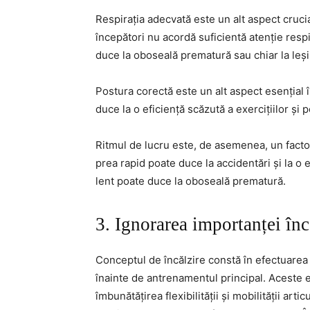
Respirația adecvată este un alt aspect crucial
începători nu acordă suficientă atenție respir
duce la oboseală prematură sau chiar la leși
Postura corectă este un alt aspect esențial î
duce la o eficiență scăzută a exercițiilor și
Ritmul de lucru este, de asemenea, un factor
prea rapid poate duce la accidentări și la o e
lent poate duce la oboseală prematură.
3. Ignorarea importanței încă
Conceptul de încălzire constă în efectuarea 
înainte de antrenamentul principal. Aceste ex
îmbunătățirea flexibilității și mobilității arti