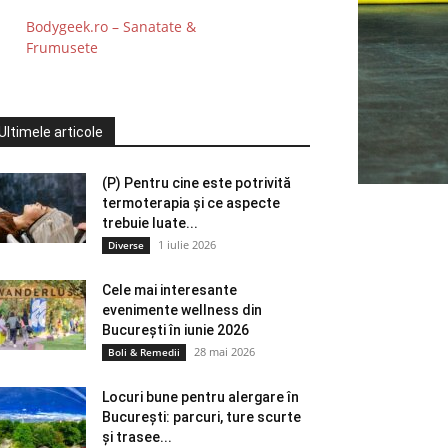
Bodygeek.ro – Sanatate &
Frumusete
Ultimele articole
(P) Pentru cine este potrivită
termoterapia și ce aspecte
trebuie luate...
1 iulie 2026
Diverse
Cele mai interesante
evenimente wellness din
București în iunie 2026
28 mai 2026
Boli & Remedii
Locuri bune pentru alergare în
București: parcuri, ture scurte
și trasee...