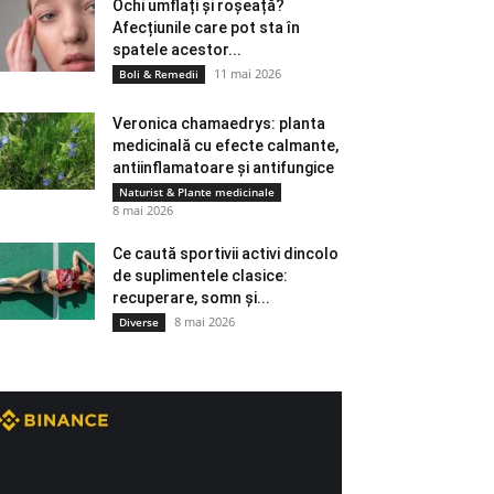
Ochi umflați și roșeață?
Afecțiunile care pot sta în
spatele acestor...
11 mai 2026
Boli & Remedii
Veronica chamaedrys: planta
medicinală cu efecte calmante,
antiinflamatoare și antifungice
Naturist & Plante medicinale
8 mai 2026
Ce caută sportivii activi dincolo
de suplimentele clasice:
recuperare, somn și...
8 mai 2026
Diverse