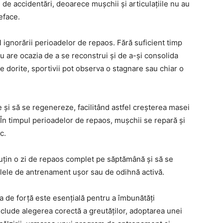
de accidentări, deoarece mușchii și articulațiile nu au
eface.
 ignorării perioadelor de repaos. Fără suficient timp
 are ocazia de a se reconstrui și de a-și consolida
ele dorite, sportivii pot observa o stagnare sau chiar o
și să se regenereze, facilitând astfel creșterea masei
În timpul perioadelor de repaos, mușchii se repară și
c.
uțin o zi de repaos complet pe săptămână și să se
ilele de antrenament ușor sau de odihnă activă.
la de forță este esențială pentru a îmbunătăți
nclude alegerea corectă a greutăților, adoptarea unei