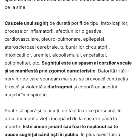
de la sine.
Cauzele unui sughiț
de durată pot fi de tipul intoxicațiilor,
proceselor inflamatorii, afecțiunilor digestive,
cardiovasculare, pleuro-pulmonare, epilepsiei,
aterosclerozei cerebrale, tulburărilor circulatorii,
intoxicațiilor, uremiei, alcoolismului, encefalitei,
poliomelitei, etc.
Sughițul este un spasm al corzilor vocale
și se manifestă prin zgomot caracteristic
. Datorită iritării
nervilor de care spuneam mai sus se provoacă contracția
bruscă și violentă a
diafragmei
și coborârea acestui
mușchi în inspirație.
Poate să apară și la adulți, de fapt la orice persoană, în
orice moment a vieții începând de la naștere până la
moarte.
Este uneori jenant sau foarte neplăcut să te
apuce sughițul când ești în public
. În plus acest lucru