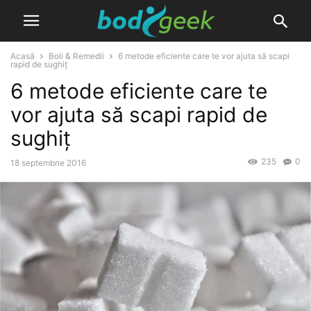
Acasă
Boli & Remedii
6 metode eficiente care te vor ajuta să scapi
rapid de sughiț
6 metode eficiente care te
vor ajuta să scapi rapid de
sughiț
235
0
18 septembrie 2016