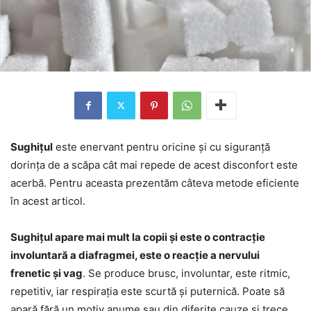
Sughițul
este enervant pentru oricine și cu siguranță
dorința de a scăpa cât mai repede de acest disconfort este
acerbă. Pentru aceasta prezentăm câteva metode eficiente
în acest articol.
Sughițul apare mai mult la copii și este o contracție
involuntară a diafragmei, este o reacție a nervului
frenetic și vag
. Se produce brusc, involuntar, este ritmic,
repetitiv, iar respirația este scurtă și puternică. Poate să
apară fără un motiv anume sau din diferite cauze și trece