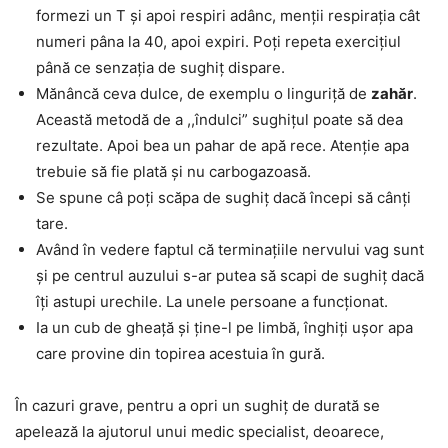
formezi un T și apoi respiri adânc, menții respirația cât
numeri pâna la 40, apoi expiri. Poți repeta exercițiul
până ce senzația de sughiț dispare.
Mănâncă ceva dulce, de exemplu o linguriță de
zahăr
.
Această metodă de a ,,îndulci” sughițul poate să dea
rezultate. Apoi bea un pahar de apă rece. Atenție apa
trebuie să fie plată și nu carbogazoasă.
Se spune câ poți scăpa de sughiț dacă începi să cânți
tare.
Având în vedere faptul că terminațiile nervului vag sunt
și pe centrul auzului s-ar putea să scapi de sughiț dacă
îți astupi urechile. La unele persoane a funcționat.
Ia un cub de gheață și ține-l pe limbă, înghiți ușor apa
care provine din topirea acestuia în gură.
În cazuri grave, pentru a opri un sughiț de durată se
apelează la ajutorul unui medic specialist, deoarece,