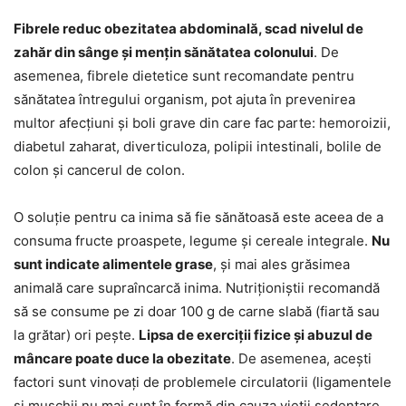
Fibrele reduc obezitatea abdominală, scad nivelul de
zahăr din sânge și mențin sănătatea colonului
. De
asemenea, fibrele dietetice sunt recomandate pentru
sănătatea întregului organism, pot ajuta în prevenirea
multor afecțiuni și boli grave din care fac parte: hemoroizii,
diabetul zaharat, diverticuloza, polipii intestinali, bolile de
colon și cancerul de colon.
O soluție pentru ca inima să fie sănătoasă este aceea de a
consuma fructe proaspete, legume și cereale integrale.
Nu
sunt indicate alimentele grase
, și mai ales grăsimea
animală care supraîncarcă inima. Nutriționiștii recomandă
să se consume pe zi doar 100 g de carne slabă (fiartă sau
la grătar) ori pește.
Lipsa de exerciții fizice și abuzul de
mâncare poate duce la obezitate
. De asemenea, acești
factori sunt vinovați de problemele circulatorii (ligamentele
și mușchii nu mai sunt în formă din cauza vieții sedentare