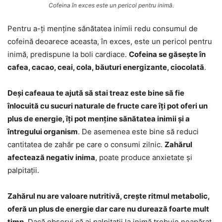
Cofeina în exces este un pericol pentru inimă.
Pentru a-ți menține sănătatea inimii redu consumul de
cofeină deoarece aceasta, în exces, este un pericol pentru
inimă, predispune la boli cardiace.
Cofeina se găsește în
cafea, cacao, ceai, cola, băuturi energizante, ciocolată
.
Deși cafeaua te ajută să stai treaz este bine să fie
înlocuită cu sucuri naturale de fructe care îți pot oferi un
plus de energie, îți pot menține sănătatea inimii și a
întregului organism
. De asemenea este bine să reduci
cantitatea de zahăr pe care o consumi zilnic.
Zahărul
afectează negativ inima
, poate produce anxietate și
palpitații.
Zahărul nu are valoare nutritivă, crește ritmul metabolic,
oferă un plus de energie dar care nu durează foarte mult
timp
. Dacă observi că ai palpitații la inimă trebuie neapărat