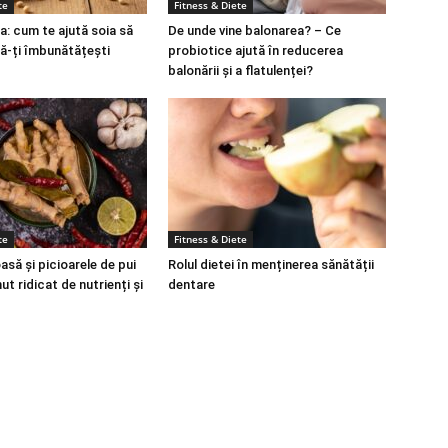
te
Fitness & Diete
a: cum te ajută soia să
De unde vine balonarea? – Ce
să-ți îmbunătățești
probiotice ajută în reducerea
balonării și a flatulenței?
te
Fitness & Diete
să și picioarele de pui
Rolul dietei în menținerea sănătății
ut ridicat de nutrienți și
dentare