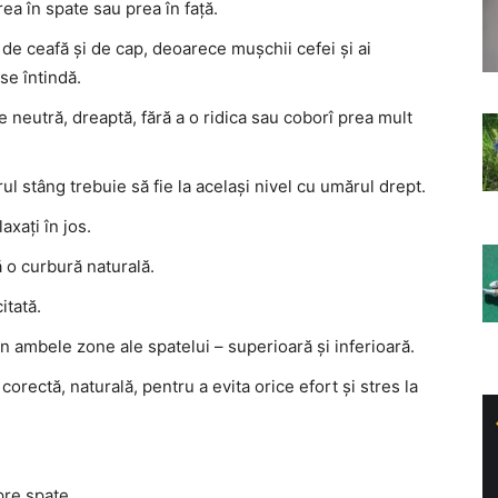
ea în spate sau prea în față.
 de ceafă și de cap, deoarece mușchii cefei și ai
se întindă.
ie neutră, dreaptă, fără a o ridica sau coborî prea mult
rul stâng trebuie să fie la același nivel cu umărul drept.
laxați în jos.
ă o curbură naturală.
itată.
în ambele zone ale spatelui – superioară și inferioară.
corectă, naturală, pentru a evita orice efort și stres la
pre spate.