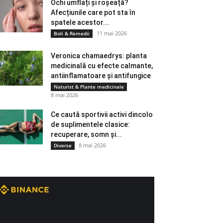
Ochi umflați și roșeață?
Afecțiunile care pot sta în
spatele acestor...
11 mai 2026
Boli & Remedii
Veronica chamaedrys: planta
medicinală cu efecte calmante,
antiinflamatoare și antifungice
Naturist & Plante medicinale
8 mai 2026
Ce caută sportivii activi dincolo
de suplimentele clasice:
recuperare, somn și...
8 mai 2026
Diverse