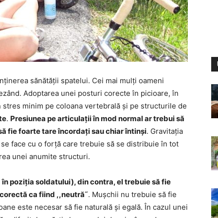
nținerea sănătății spatelui. Cei mai mulți oameni
ezând. Adoptarea unei posturi corecte în picioare, în
 stres minim pe coloana vertebrală și pe structurile de
te
.
Presiunea pe articulații în mod normal ar trebui să
să fie foarte tare încordați sau chiar întinși
. Gravitația
se face cu o forță care trebuie să se distribuie în tot
rea unei anumite structuri.
 în poziția soldatului), din contra, el trebuie să fie
corectă ca fiind ,,neutră˝
. Mușchii nu trebuie să fie
doane este necesar să fie naturală și egală. În cazul unei