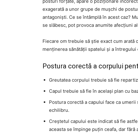
posturi forțate, apare o poziționare incorectă
exagerată a unor grupe de mușchi de postur
antagoniști. Ce se întâmplă în acest caz? Muș
se slăbesc, pot provoca anumite afecțiuni al
Fiecare om trebuie să știe exact cum arată 
menținerea sănătății spatelui și a întregului
Postura corectă a corpului pent
Greutatea corpului trebuie să fie repartiz
Capul trebuie să fie în același plan cu baz
Postura corectă a capului face ca umerii 
echilibru.
Creștetul capului este indicat să fie astfel
aceasta se împinge puțin ceafa, dar fără