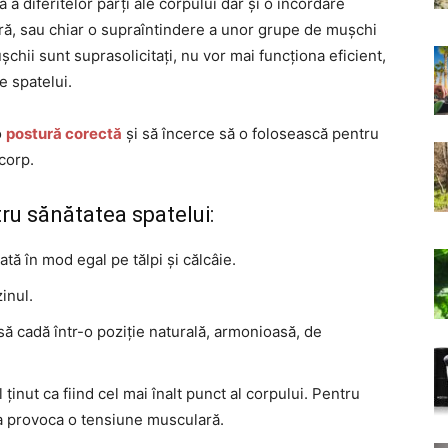
 a diferitelor părți ale corpului dar și o încordare
ă, sau chiar o supraîntindere a unor grupe de mușchi
chii sunt suprasolicitați, nu vor mai funcționa eficient,
e spatelui.
o
postură corectă
și să încerce să o folosească pentru
 corp.
ru sănătatea spatelui:
ată în mod egal pe tălpi și călcâie.
inul.
să cadă într-o poziție naturală, armonioasă, de
 ținut ca fiind cel mai înalt punct al corpului. Pentru
 a provoca o tensiune musculară.