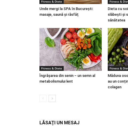
Fitness & Diete
Fitness & Die
Unde mergi la SPA în București:
Dieta cu soi
masaje, saună și răsfăț
slăbești și 
sănătatea
Fitness & Diete
Fitness & Die
Îngrășarea din senin – un semn al
Măduva osoa
metabolismului lent
au un conțin
colagen
LĂSAȚI UN MESAJ