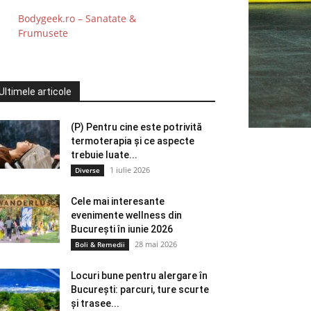
Bodygeek.ro – Sanatate &
Frumusete
Ultimele articole
(P) Pentru cine este potrivită
termoterapia și ce aspecte
trebuie luate...
1 iulie 2026
Diverse
Cele mai interesante
evenimente wellness din
București în iunie 2026
28 mai 2026
Boli & Remedii
Locuri bune pentru alergare în
București: parcuri, ture scurte
și trasee...