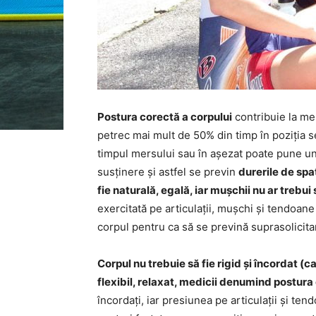
Postura corectă a corpului
contribuie la me
petrec mai mult de 50% din timp în poziția s
timpul mersului sau în așezat poate pune un
susținere și astfel se previn
durerile de spa
fie naturală, egală, iar mușchii nu ar trebui 
exercitată pe articulații, mușchi și tendoane 
corpul pentru ca să se prevină suprasolicita
Corpul nu trebuie să fie rigid și încordat (ca
flexibil, relaxat, medicii denumind postura 
încordați, iar presiunea pe articulații și ten