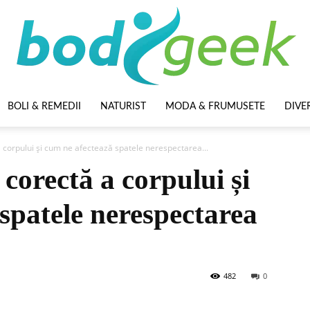
BOLI & REMEDII
NATURIST
MODA & FRUMUSETE
DIVE
BodyGeek
 corpului și cum ne afectează spatele nerespectarea...
corectă a corpului și
spatele nerespectarea
482
0