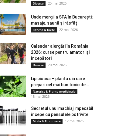
25 mai 2026
Diverse
Unde mergi la SPA în București:
masaje, saună și răsfăț
22 mai 2026
Fitness & Diete
Calendar alergări în România
2026: curse pentru amatori și
începători
20 mai 2026
Diverse
Lipicioasa – planta din care
prepari cel mai bun tonic de...
Naturist & Plante medicinale
18 mai 2026
Secretul unui machiaj impecabil
începe cu pensulele potrivite
12 mai 2026
Moda & Frumusete