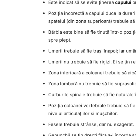
Este indicat să se evite ținerea
capului
pr
Poziția incorectă a capului duce la dureri
spatelui (din zona superioară) trebuie să 
Bărbia este bine să fie ținută într-o poziț
spre piept.
Umerii trebuie să fie trași înapoi; iar umă
Umerii nu trebuie să fie rigizi. Ei se țin re
Zona inferioară a coloanei trebuie să aib
Zona lombară nu trebuie să fie suprasolic
Curburile spinale trebuie să fie naturale 
Poziția coloanei vertebrale trebuie să fie 
nivelul articulațiilor și mușchilor.
Fesele trebuie strânse, dar nu exagerat.
Genunchii se țin drepți fără a-i încorda s