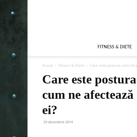
FITNESS & DIETE
Acasă
Fitness & Diete
Care este postura corectă a
Care este postura 
cum ne afectează 
ei?
29 decembrie 2014