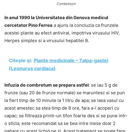
Combretum
In anul 1990 la Universitatea din Genova medicul
cercetator Pino Ferrea
a ajuns la concluzia ca frunzele
acestei plante au efect antiviral, impotriva virusului HIV,
Herpes simplex si a virusului hepatitei B.
Citește și:
Plante medicinale – Talpa-gastei
(Leonurus cardiaca)
Infuzia de combretum se prepara astfel
: se iau 5 g de
frunze (sau 20 de frunze normale) se maruntesc si se pun
la fiert timp de 10 minute la 1 litru de apa; se lasa vasul cu
acest amestec sa stea timp de 8 ore, fara a-l acoperi cu
capac; se filtreaza printr-un tifon foarte des si se pune intr-
o sticla; este recomandat sa se bea intre mese doar 2
pahare cu acest lichid pe zi. Acest tratament se poate face