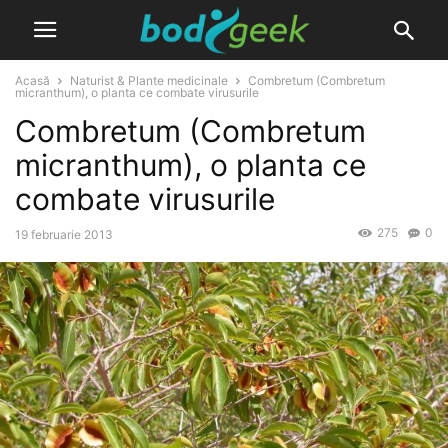
Acasă
Naturist & Plante medicinale
Combretum (Combretum
micranthum), o planta ce combate virusurile
Combretum (Combretum
micranthum), o planta ce
combate virusurile
275
0
19 februarie 2013