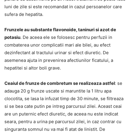
luni de zile si este recomandat in cazul persoanelor care
sufera de hepatita.
Frunzele au substante flavonoide, taninuri si azot de
potasiu
. De aceea ele se folosesc pentru perfuzii in
combaterea unor complicatii mari ale bilei, au efect
dezinfectant al tractului urinar si efect diuretic. De
asemenea ajuta in prevenirea afectiunilor ficatului, a
hepatitei si altor boli grave.
Ceaiul de frunze de combretum se realizeaza astfel
: se
adauga 20 g frunze uscate si maruntite la 1 litru apa
clocotita, se lasa la infuzat timp de 30 minute, se filtreaza
si se bea cate putin pe intreg parcursul zilei. Aceast ceai
are un puternic efect diuretic, de aceea nu este indicat
seara, pentru a urina pe parcursul zilei, in caz contrar cu
singuranta somnul nu va mai fi atat de linistit. De