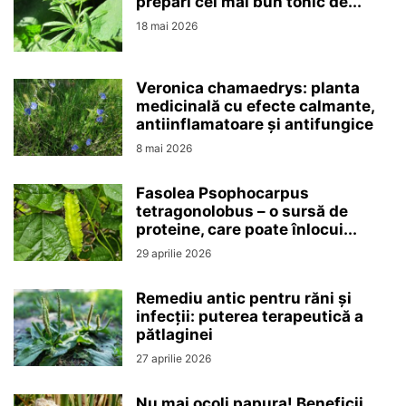
prepari cel mai bun tonic de...
18 mai 2026
Veronica chamaedrys: planta
medicinală cu efecte calmante,
antiinflamatoare și antifungice
8 mai 2026
Fasolea Psophocarpus
tetragonolobus – o sursă de
proteine, care poate înlocui...
29 aprilie 2026
Remediu antic pentru răni și
infecții: puterea terapeutică a
pătlaginei
27 aprilie 2026
Nu mai ocoli papura! Beneficii