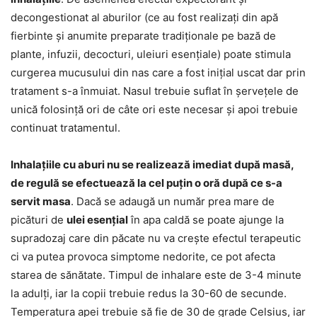
decongestionat al aburilor (ce au fost realizați din apă
fierbinte și anumite preparate tradiționale pe bază de
plante, infuzii, decocturi, uleiuri esențiale) poate stimula
curgerea mucusului din nas care a fost inițial uscat dar prin
tratament s-a înmuiat. Nasul trebuie suflat în șervețele de
unică folosință ori de câte ori este necesar și apoi trebuie
continuat tratamentul.
Inhalațiile cu aburi nu se realizează imediat după masă,
de regulă se efectuează la cel puțin o oră după ce s-a
servit masa
. Dacă se adaugă un număr prea mare de
picături de
ulei esențial
în apa caldă se poate ajunge la
supradozaj care din păcate nu va crește efectul terapeutic
ci va putea provoca simptome nedorite, ce pot afecta
starea de sănătate. Timpul de inhalare este de 3-4 minute
la adulți, iar la copii trebuie redus la 30-60 de secunde.
Temperatura apei trebuie să fie de 30 de grade Celsius, iar