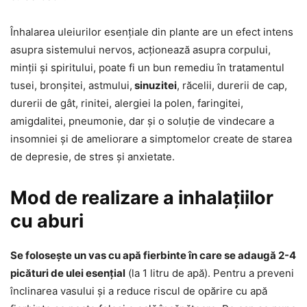
Înhalarea uleiurilor esențiale din plante are un efect intens
asupra sistemului nervos, acționează asupra corpului,
minții și spiritului, poate fi un bun remediu în tratamentul
tusei, bronșitei, astmului,
sinuzitei
, răcelii, durerii de cap,
durerii de gât, rinitei, alergiei la polen, faringitei,
amigdalitei, pneumonie, dar și o soluție de vindecare a
insomniei și de ameliorare a simptomelor create de starea
de depresie, de stres și anxietate.
Mod de realizare a inhalațiilor
cu aburi
Se folosește un vas cu apă fierbinte în care se adaugă 2-4
picături de ulei esențial
(la 1 litru de apă). Pentru a preveni
înclinarea vasului și a reduce riscul de opărire cu apă