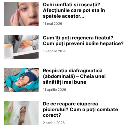
Ochi umflați și roșeață?
Afecțiunile care pot sta în
spatele acestor...
11 mai 2026
Cum îți poți regenera ficatul?
Cum poți preveni bolile hepatice?
15 aprilie 2026
Respirația diafragmatică
(abdominală) – Cheia unei
sănătăți mai bune
11 aprilie 2026
De ce reapare ciuperca
piciorului? Cum o poți combate
corect?
2 aprilie 2026