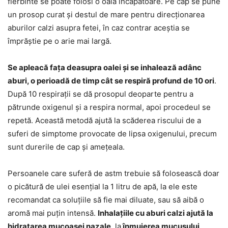
fierbinte se poate folosi o oală încăpătoare. Pe cap se pune
un prosop curat și destul de mare pentru direcționarea
aburilor calzi asupra fetei, în caz contrar aceștia se
împrăștie pe o arie mai largă.
Se apleacă fața deasupra oalei și se inhalează adânc
aburi, o perioadă de timp cât se respiră profund de 10 ori
.
După 10 respirații se dă prosopul deoparte pentru a
pătrunde oxigenul și a respira normal, apoi procedeul se
repetă. Această metodă ajută la scăderea riscului de a
suferi de simptome provocate de lipsa oxigenului, precum
sunt durerile de cap și amețeala.
Persoanele care suferă de astm trebuie să folosească doar
o picătură de ulei esențial la 1 litru de apă, la ele este
recomandat ca soluțiile să fie mai diluate, sau să aibă o
aromă mai puțin intensă.
Inhalațiile cu aburi calzi ajută la
hidratarea mucoasei nazale
, la
înmuierea mucusului