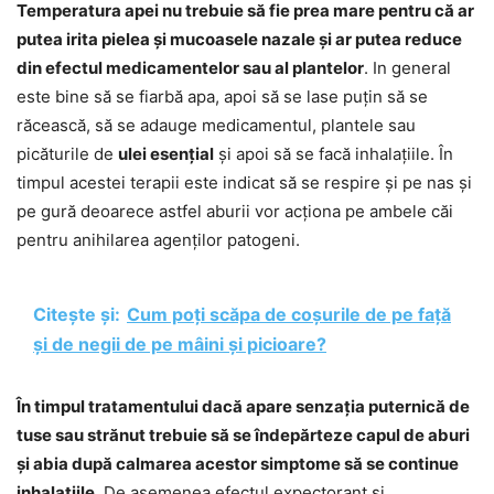
Temperatura apei nu trebuie să fie prea mare pentru că ar
putea irita pielea și mucoasele nazale și ar putea reduce
din efectul medicamentelor sau al plantelor
. In general
este bine să se fiarbă apa, apoi să se lase puțin să se
răcească, să se adauge medicamentul, plantele sau
picăturile de
ulei esențial
și apoi să se facă inhalațiile. În
timpul acestei terapii este indicat să se respire și pe nas și
pe gură deoarece astfel aburii vor acționa pe ambele căi
pentru anihilarea agenților patogeni.
Citește și:
Cum poți scăpa de coșurile de pe față
și de negii de pe mâini și picioare?
În timpul tratamentului dacă apare senzația puternică de
tuse sau strănut trebuie să se îndepărteze capul de aburi
și abia după calmarea acestor simptome să se continue
inhalațiile
. De asemenea efectul expectorant și