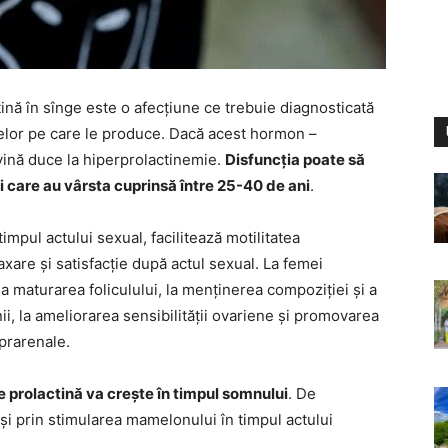
ină în sînge este o afecțiune ce trebuie diagnosticată
melor pe care le produce. Dacă acest hormon –
vină duce la hiperprolactinemie.
Disfuncția poate să
cei care au vârsta cuprinsă între 25-40 de ani
.
timpul actului sexual, facilitează motilitatea
xare și satisfacție după actul sexual. La femei
la maturarea foliculului, la menținerea compoziției și a
nii, la ameliorarea sensibilității ovariene și promovarea
prarenale.
e prolactină va crește în timpul somnului
. De
i prin stimularea mamelonului în timpul actului