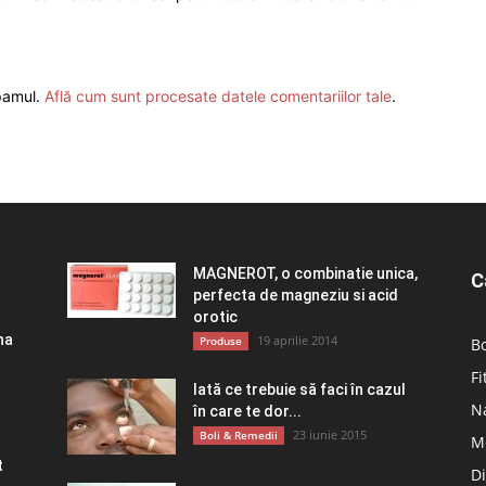
spamul.
Află cum sunt procesate datele comentariilor tale
.
MAGNEROT, o combinatie unica,
C
perfecta de magneziu si acid
orotic
na
19 aprilie 2014
Produse
Bo
Fi
Iată ce trebuie să faci în cazul
Na
în care te dor...
23 iunie 2015
Boli & Remedii
M
t
D