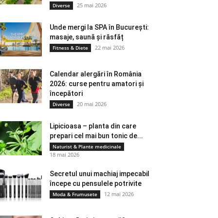
25 mai 2026
Diverse
Unde mergi la SPA în București:
masaje, saună și răsfăț
22 mai 2026
Fitness & Diete
Calendar alergări în România
2026: curse pentru amatori și
începători
20 mai 2026
Diverse
Lipicioasa – planta din care
prepari cel mai bun tonic de...
Naturist & Plante medicinale
18 mai 2026
Secretul unui machiaj impecabil
începe cu pensulele potrivite
12 mai 2026
Moda & Frumusete