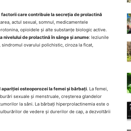
 factorii care contribuie la secreția de prolactină
lăptarea, actul sexual, somnul, medicamentele
rotonina, opioidele și alte substanțe biologic active.
ea nivelului de prolactină în sânge și anume
: leziunile
 sindromul ovarului polichistic, ciroza la ficat,
 apariției osteoporozei la femei și bărbați
. La femei,
ulburări sexuale și menstruale, creșterea glandelor
tumorilor la sâni. La bărbați hiperprolactinemia este o
a tulburărilor de vedere și durerilor de cap, a dezvoltării