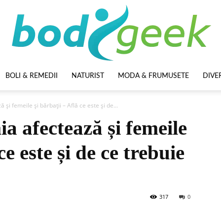
BOLI & REMEDII
NATURIST
MODA & FRUMUSETE
DIVE
BodyGeek
și femeile și bărbații – Află ce este și de...
a afectează și femeile
ce este și de ce trebuie
317
0