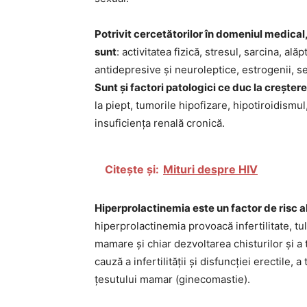
Potrivit cercetătorilor în domeniul medical,
sunt
: activitatea fizică, stresul, sarcina, a
antidepresive și neuroleptice, estrogenii, se
Sunt și factori patologici ce duc la creșter
la piept, tumorile hipofizare, hipotiroidismul,
insuficiența renală cronică.
Citește și:
Mituri despre HIV
Hiperprolactinemia este un factor de risc al
hiperprolactinemia provoacă infertilitate, t
mamare și chiar dezvoltarea chisturilor și a 
cauză a infertilității și disfuncției erectile, 
țesutului mamar (ginecomastie).