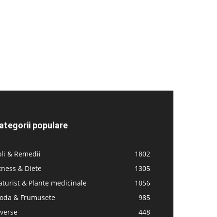
ategorii populare
li & Remedii
1802
tness & Diete
1305
turist & Plante medicinale
1056
oda & Frumusete
985
iverse
448