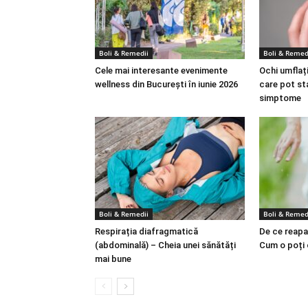
Boli & Remedii
Boli & Remed
Cele mai interesante evenimente
Ochi umflați
wellness din București în iunie 2026
care pot st
simptome
Boli & Remedii
Boli & Remed
Respirația diafragmatică
De ce reapa
(abdominală) – Cheia unei sănătăți
Cum o poți
mai bune