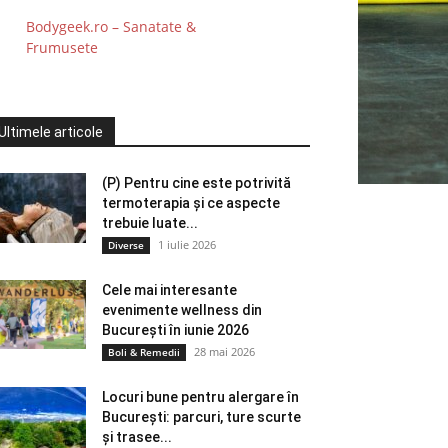
Bodygeek.ro – Sanatate &
Frumusete
Ultimele articole
(P) Pentru cine este potrivită
termoterapia și ce aspecte
trebuie luate...
1 iulie 2026
Diverse
Cele mai interesante
evenimente wellness din
București în iunie 2026
28 mai 2026
Boli & Remedii
Locuri bune pentru alergare în
București: parcuri, ture scurte
și trasee...