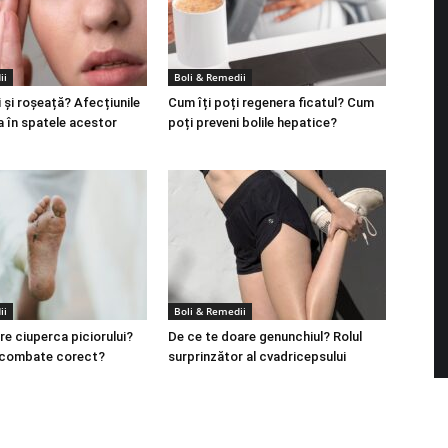
ii
Boli & Remedii
 și roșeață? Afecțiunile
Cum îți poți regenera ficatul? Cum
a în spatele acestor
poți preveni bolile hepatice?
ii
Boli & Remedii
re ciuperca piciorului?
De ce te doare genunchiul? Rolul
 combate corect?
surprinzător al cvadricepsului