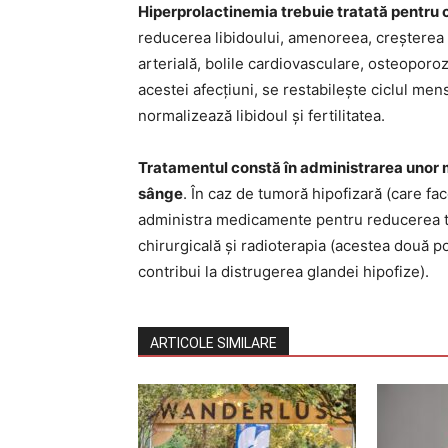
Hiperprolactinemia trebuie tratată pentr
reducerea libidoului, amenoreea, creșterea g
arterială, bolile cardiovasculare, osteoporo
acestei afecțiuni, se restabilește ciclul men
normalizează libidoul și fertilitatea.
Tratamentul constă în administrarea unor 
sânge
. În caz de tumoră hipofizară (care fa
administra medicamente pentru reducerea tum
chirurgicală și radioterapia (acestea două po
contribui la distrugerea glandei hipofize).
ARTICOLE SIMILARE