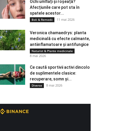
Ochi umflați și roșeață?
Afecțiunile care pot sta în
spatele acestor...
11 mai 2026
Boli & Remedii
Veronica chamaedrys: planta
medicinală cu efecte calmante,
antiinflamatoare și antifungice
Naturist & Plante medicinale
8 mai 2026
Ce caută sportivii activi dincolo
de suplimentele clasice:
recuperare, somn și...
8 mai 2026
Diverse