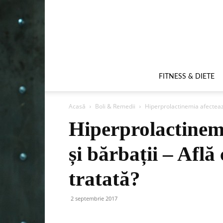
FITNESS & DIETE
Acasă
Boli & Remedii
Hiperprolactinemia afectează 
Hiperprolactinemi
și bărbații – Află 
tratată?
2 septembrie 2017