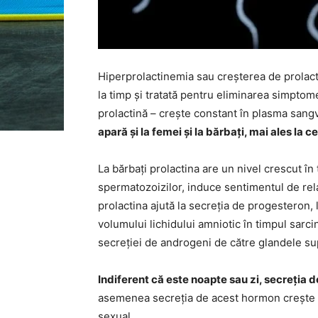
Hiperprolactinemia sau creșterea de prolact
la timp și tratată pentru eliminarea simpto
prolactină – crește constant în plasma sang
apară și la femei și la bărbați, mai ales la 
La bărbați prolactina are un nivel crescut în 
spermatozoizilor, induce sentimentul de rela
prolactina ajută la secreția de progesteron, 
volumului lichidului amniotic în timpul sarci
secreției de androgeni de către glandele su
Indiferent că este noapte sau zi, secreția d
asemenea secreția de acest hormon crește ș
sexual.