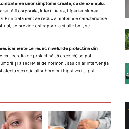
u combaterea unor simptome create, ca de exemplu
:
reutății corporale, infertilitatea, hipertensiunea
za. Prin tratament se reduc simptomele caracteristice
strual, se previne osteoporoza și alte boli, se
medicamente ce reduc nivelul de prolactină din
ce ca secreția de prolactină să crească) se pot
orii și a secreției de hormoni, sau chiar intervenția
t afecta secreția altor hormoni hipofizari și pot