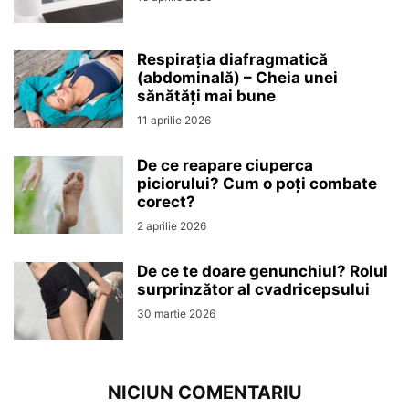
Respirația diafragmatică
(abdominală) – Cheia unei
sănătăți mai bune
11 aprilie 2026
De ce reapare ciuperca
piciorului? Cum o poți combate
corect?
2 aprilie 2026
De ce te doare genunchiul? Rolul
surprinzător al cvadricepsului
30 martie 2026
NICIUN COMENTARIU