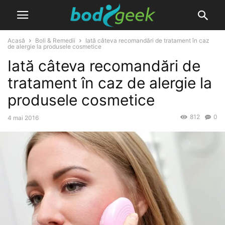
Acasă
Boli & Remedii
Iată câteva recomandări de tratament în caz
de alergie la produsele cosmetice
Iată câteva recomandări de
tratament în caz de alergie la
produsele cosmetice
812
0
4 mai 2016