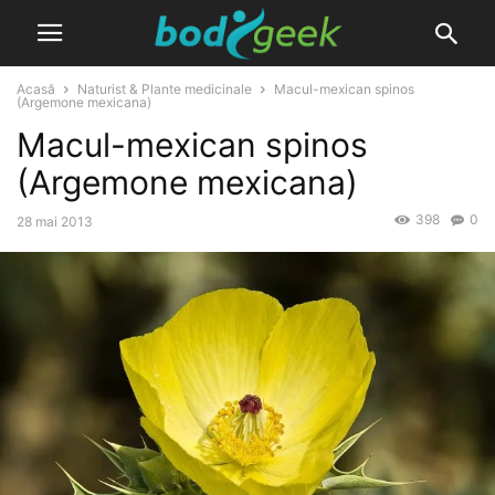
Acasă
Naturist & Plante medicinale
Macul-mexican spinos
(Argemone mexicana)
Macul-mexican spinos
(Argemone mexicana)
398
0
28 mai 2013