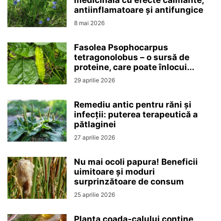
antiinflamatoare și antifungice
8 mai 2026
Fasolea Psophocarpus
tetragonolobus – o sursă de
proteine, care poate înlocui...
29 aprilie 2026
Remediu antic pentru răni și
infecții: puterea terapeutică a
pătlaginei
27 aprilie 2026
Nu mai ocoli papura! Beneficii
uimitoare și moduri
surprinzătoare de consum
25 aprilie 2026
Planta coada-calului conține