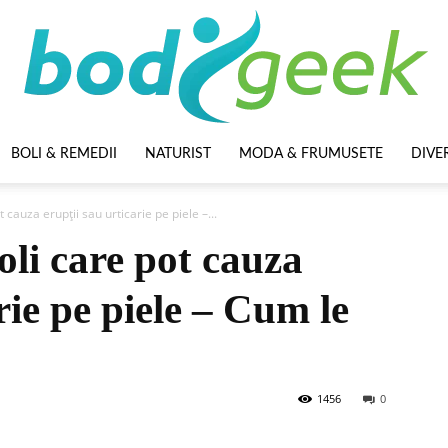
BOLI & REMEDII
NATURIST
MODA & FRUMUSETE
DIVE
BodyGeek
cauza erupții sau urticarie pe piele –...
li care pot cauza
rie pe piele – Cum le
1456
0