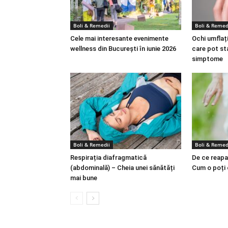
Boli & Remedii
Boli & Remed
Cele mai interesante evenimente
Ochi umflați
wellness din București în iunie 2026
care pot st
simptome
Boli & Remedii
Boli & Remed
Respirația diafragmatică
De ce reapa
(abdominală) – Cheia unei sănătăți
Cum o poți
mai bune