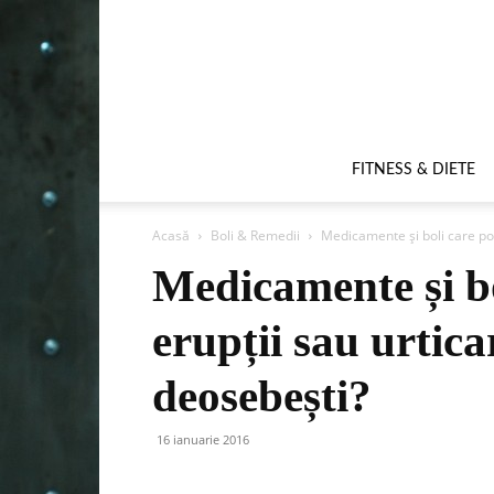
FITNESS & DIETE
Acasă
Boli & Remedii
Medicamente și boli care pot 
Medicamente și bo
erupții sau urtica
deosebești?
16 ianuarie 2016