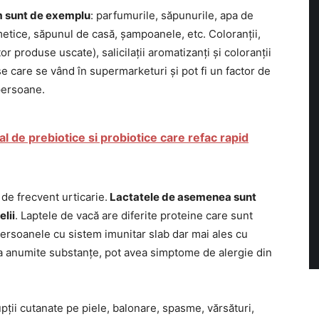
um sunt de exemplu
: parfumurile, săpunurile, apa de
metice, săpunul de casă, șampoanele, etc. Coloranții,
tor produse uscate), salicilații aromatizanți și coloranții
e care se vând în supermarketuri și pot fi un factor de
persoane.
 de prebiotice si probiotice care refac rapid
de frecvent urticarie.
Lactatele de asemenea sunt
elii
. Laptele de vacă are diferite proteine care sunt
Persoanele cu sistem imunitar slab dar mai ales cu
e la anumite substanțe, pot avea simptome de alergie din
ții cutanate pe piele, balonare, spasme, vărsături,