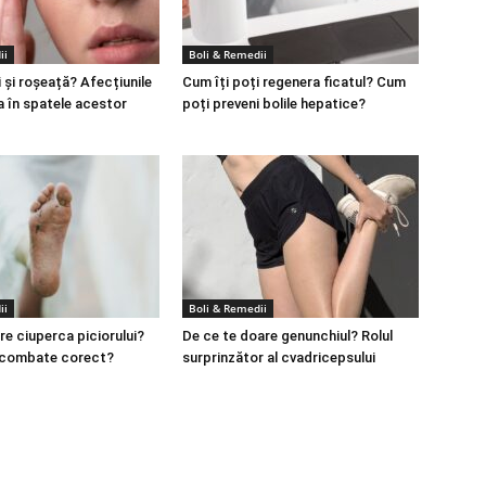
ii
Boli & Remedii
 și roșeață? Afecțiunile
Cum îți poți regenera ficatul? Cum
a în spatele acestor
poți preveni bolile hepatice?
ii
Boli & Remedii
re ciuperca piciorului?
De ce te doare genunchiul? Rolul
 combate corect?
surprinzător al cvadricepsului