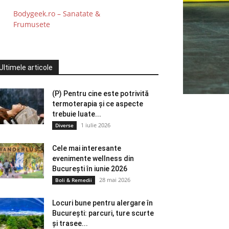
Bodygeek.ro – Sanatate &
Frumusete
Ultimele articole
(P) Pentru cine este potrivită
termoterapia și ce aspecte
trebuie luate...
1 iulie 2026
Diverse
Cele mai interesante
evenimente wellness din
București în iunie 2026
28 mai 2026
Boli & Remedii
Locuri bune pentru alergare în
București: parcuri, ture scurte
și trasee...