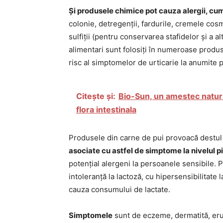
Și produsele chimice pot cauza alergii, c
colonie, detregenții, fardurile, cremele cos
sulfiții (pentru conservarea stafidelor și a al
alimentari sunt folosiți în numeroase produs
risc al simptomelor de urticarie la anumite 
Citește și:
Bio-Sun, un amestec natural
flora intestinala
Produsele din carne de pui provoacă destul 
asociate cu astfel de simptome la nivelul pi
potențial alergeni la persoanele sensibile. 
intoleranță la lactoză, cu hipersensibilitat
cauza consumului de lactate.
Simptomele
sunt de eczeme, dermatită, erup