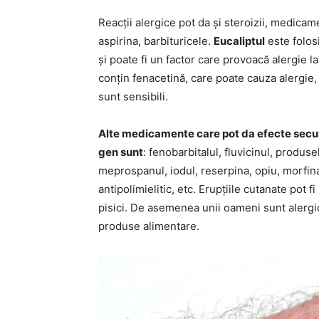
Reacții alergice pot da și steroizii, medicame
aspirina, barbituricele.
Eucaliptul
este folos
și poate fi un factor care provoacă alergie
conțin fenacetină, care poate cauza alergie,
sunt sensibili.
Alte medicamente care pot da efecte secund
gen sunt
: fenobarbitalul, fluvicinul, produs
meprospanul, iodul, reserpina, opiu, morfina
antipolimielitic, etc. Erupțiile cutanate pot
pisici. De asemenea unii oameni sunt alergici 
produse alimentare.