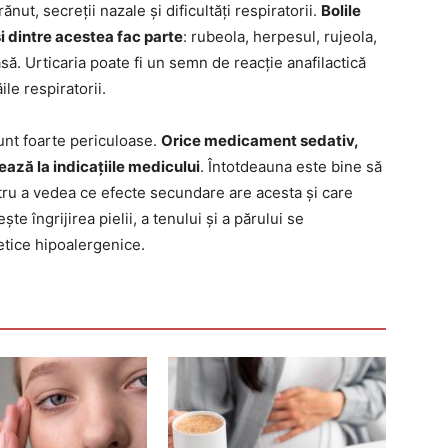
rănut, secreții nazale și dificultăți respiratorii.
Bolile
i dintre acestea fac parte
: rubeola, herpesul, rujeola,
să. Urticaria poate fi un semn de reacție anafilactică
le respiratorii.
sunt foarte periculoase.
Orice medicament sedativ,
ează la indicațiile medicului
. Întotdeauna este bine să
ru a vedea ce efecte secundare are acesta și care
e îngrijirea pielii, a tenului și a părului se
tice hipoalergenice.