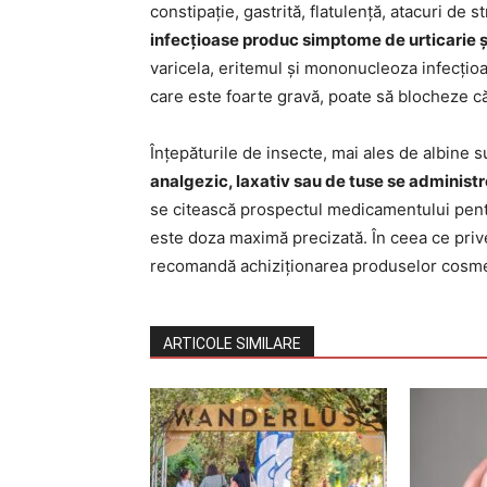
constipație, gastrită, flatulență, atacuri de st
infecțioase produc simptome de urticarie ș
varicela, eritemul și mononucleoza infecțioa
care este foarte gravă, poate să blocheze căi
Înțepăturile de insecte, mai ales de albine 
analgezic, laxativ sau de tuse se administr
se citească prospectul medicamentului pent
este doza maximă precizată. În ceea ce priveșt
recomandă achiziționarea produselor cosme
ARTICOLE SIMILARE