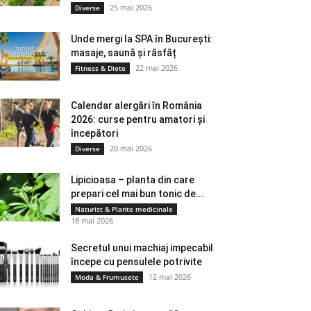
25 mai 2026
Diverse
Unde mergi la SPA în București:
masaje, saună și răsfăț
22 mai 2026
Fitness & Diete
Calendar alergări în România
2026: curse pentru amatori și
începători
20 mai 2026
Diverse
Lipicioasa – planta din care
prepari cel mai bun tonic de...
Naturist & Plante medicinale
18 mai 2026
Secretul unui machiaj impecabil
începe cu pensulele potrivite
12 mai 2026
Moda & Frumusete