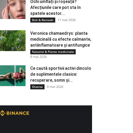
Ochi umflați și roșeață?
Afecțiunile care pot sta în
spatele acestor...
11 mai 2026
Boli & Remedii
Veronica chamaedrys: planta
medicinală cu efecte calmante,
antiinflamatoare și antifungice
Naturist & Plante medicinale
8 mai 2026
Ce caută sportivii activi dincolo
de suplimentele clasice:
recuperare, somn și...
8 mai 2026
Diverse