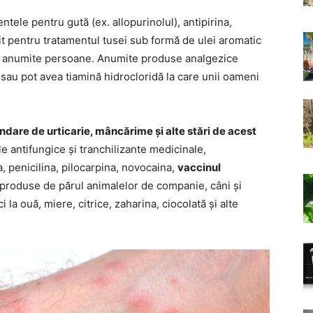
ntele pentru gută (ex. allopurinolul), antipirina,
it pentru tratamentul tusei sub formă de ulei aromatic
 la anumite persoane. Anumite produse analgezice
 sau pot avea tiamină hidrocloridă la care unii oameni
are de urticarie, mâncărime și alte stări de acest
ele antifungice și tranchilizante medicinale,
, penicilina, pilocarpina, novocaina,
vaccinul
 fi produse de părul animalelor de companie, câni și
la ouă, miere, citrice, zaharina, ciocolată și alte