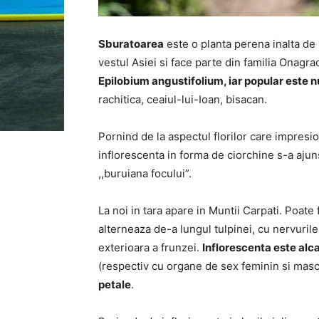
Sburatoarea
este o planta perena inalta de 
vestul Asiei si face parte din familia Onag
Epilobium angustifolium, iar popular este n
rachitica, ceaiul-lui-Ioan, bisacan.
Pornind de la aspectul florilor care impresio
inflorescenta in forma de ciorchine s-a aj
,,buruiana focului”.
La noi in tara apare in Muntii Carpati. Poat
alterneaza de-a lungul tulpinei, cu nervuril
exterioara a frunzei.
Inflorescenta este alca
(respectiv cu organe de sex feminin si masc
petale
.