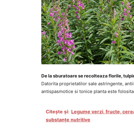
De la sburatoare se recolteaza florile, tulpi
Datorita proprietatilor sale astringente, ant
antispasmotice si tonice planta este folosita 
Citește și:
Legume verzi, fructe, cere
substanțe nutritive