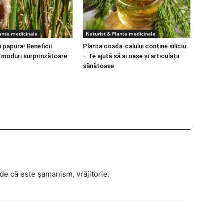
lante medicinale
Naturist & Plante medicinale
 papura! Beneficii
Planta coada-calului conține siliciu
i moduri surprinzătoare
– Te ajută să ai oase și articulații
sănătoase
de că este șamanism, vrăjitorie.