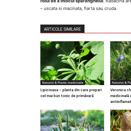
rolul de a inlocui sparanghelul
. Radacina ar
– uscata si macinata, fiarta sau cruda.
ARTICOLE SIMILARE
Naturist & Plante medicinale
Naturist & P
Lipicioasa – planta din care prepari
Veronica ch
cel mai bun tonic de primăvară
medicinală 
antiinflama