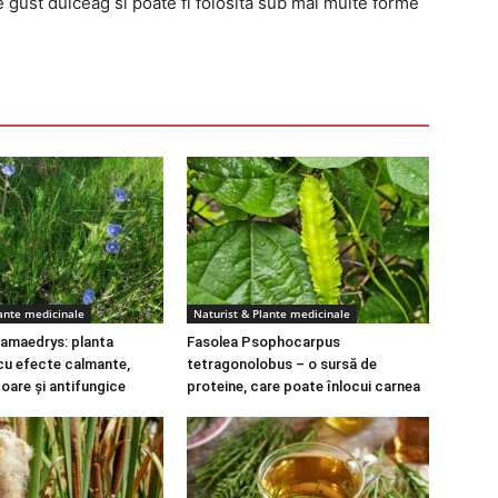
e gust dulceag si poate fi folosita sub mai multe forme
lante medicinale
Naturist & Plante medicinale
amaedrys: planta
Fasolea Psophocarpus
cu efecte calmante,
tetragonolobus – o sursă de
toare și antifungice
proteine, care poate înlocui carnea