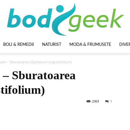
BOLI & REMEDII
NATURIST
MODA & FRUMUSETE
DIVE
BodyGeek
nale – Sburatoarea (Epilobium angustifolium)
e – Sburatoarea
tifolium)
2363
1