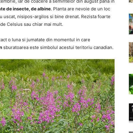
eptembrie, iar de coacere a semintelor din august pana in
ate de insecte, de albine
. Planta are nevoie de un loc
 uscat, nisipos-argilos si bine drenat. Rezista foarte
de Celsius sau chiar mai mult.
xact o luna si jumatate din momentul in care
n
sburatoarea este simbolul acestui teritoriu canadian.