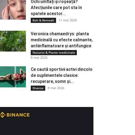
Ochi umflați și roșeață?
Afecțiunile care pot sta în
spatele acestor...
11 mai 2026
Boli & Remedii
Veronica chamaedrys: planta
medicinală cu efecte calmante,
antiinflamatoare și antifungice
Naturist & Plante medicinale
8 mai 2026
Ce caută sportivii activi dincolo
de suplimentele clasice:
recuperare, somn și...
8 mai 2026
Diverse