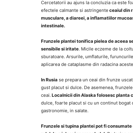
Cercetatorii au ajuns la concluzia ca este fo
efectele calmante si astringente
ceaiul din 
musculare, a diareei, a inflamatiilor mucoasei
intestinale.
Frunzele plantei tonifica pielea de aceea se
sensibile si iritate
. Micile eczeme de la colt
sburatoare. Arsurile, umflaturile, furuncurile
aplicarea de cataplasme din radacina aceste
In Rusia
se prepara un ceai din frunze usca
gust placut si dulce. De asemenea, frunzele
ceai.
Localnicii din Alaska folosesc planta 
dulce, foarte placut si cu un continut bogat d
gastronomie, in salate.
Frunzele si tupina plantei pot fi consumate 