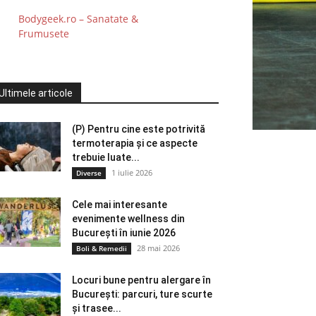
Bodygeek.ro – Sanatate &
Frumusete
Ultimele articole
(P) Pentru cine este potrivită
termoterapia și ce aspecte
trebuie luate...
1 iulie 2026
Diverse
Cele mai interesante
evenimente wellness din
București în iunie 2026
28 mai 2026
Boli & Remedii
Locuri bune pentru alergare în
București: parcuri, ture scurte
și trasee...