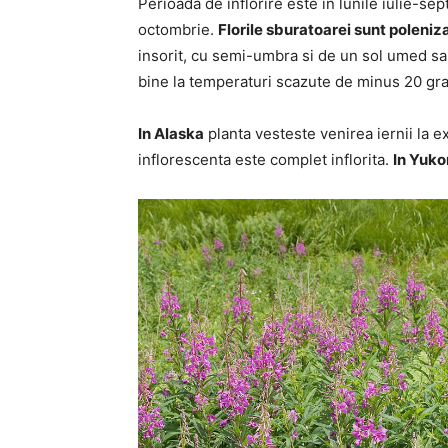
Perioada de inflorire este in lunile iulie-s
octombrie.
Florile sburatoarei sunt poleniz
insorit, cu semi-umbra si de un sol umed sau
bine la temperaturi scazute de minus 20 gra
In Alaska
planta vesteste venirea iernii la e
inflorescenta este complet inflorita.
In Yuko