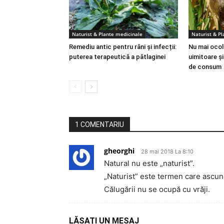
Naturist & Plante medicinale
Naturist & P
Remediu antic pentru răni și infecții:
Nu mai ocoli
puterea terapeutică a pătlaginei
uimitoare ș
de consum
1 COMENTARIU
gheorghi
28 mai 2018 La 8:10
Natural nu este „naturist”.
„Naturist” este termen care ascun
Călugării nu se ocupă cu vrăji.
LĂSAȚI UN MESAJ