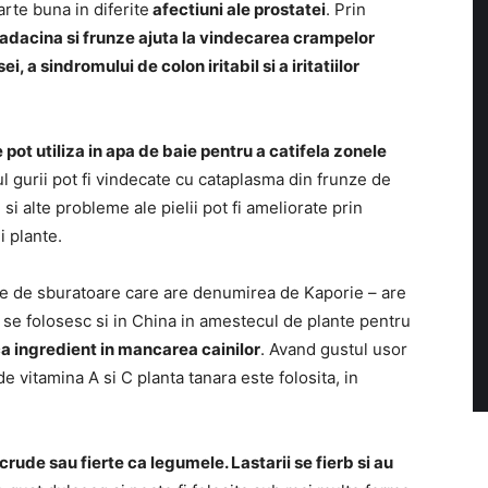
arte buna in diferite
afectiuni ale prostatei
. Prin
radacina si frunze ajuta la vindecarea crampelor
, a sindromului de colon iritabil si a iritatiilor
 pot utiliza in apa de baie pentru a catifela zonele
ul gurii pot fi vindecate cu cataplasma din frunze de
 si alte probleme ale pielii pot fi ameliorate prin
i plante.
te de sburatoare care are denumirea de Kaporie – are
 se folosesc si in China in amestecul de plante pentru
ca ingredient in mancarea cainilor
. Avand gustul usor
e vitamina A si C planta tanara este folosita, in
crude sau fierte ca legumele. Lastarii se fierb si au