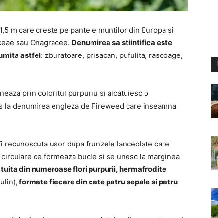
1,5 m care creste pe pantele muntilor din Europa si
raceae sau Onagracee.
Denumirea sa stiintifica este
umita astfel
: zburatoare, prisacan, pufulita, rascoage,
neaza prin coloritul purpuriu si alcatuiesc o
uns la denumirea engleza de Fireweed care inseamna
e fi recunoscuta usor dupa frunzele lanceolate care
e circulare ce formeaza bucle si se unesc la marginea
tuita din numeroase flori purpurii, hermafrodite
ulin),
formate fiecare din cate patru sepale si patru