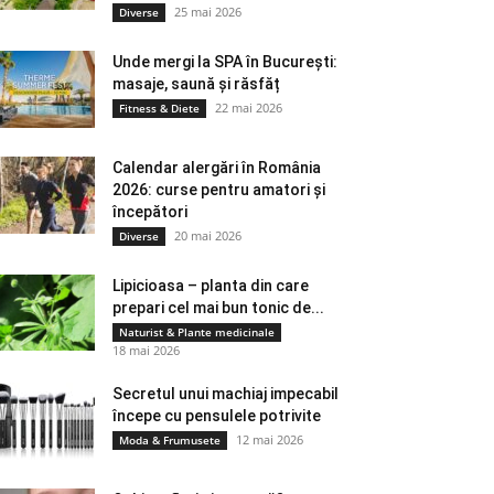
25 mai 2026
Diverse
Unde mergi la SPA în București:
masaje, saună și răsfăț
22 mai 2026
Fitness & Diete
Calendar alergări în România
2026: curse pentru amatori și
începători
20 mai 2026
Diverse
Lipicioasa – planta din care
prepari cel mai bun tonic de...
Naturist & Plante medicinale
18 mai 2026
Secretul unui machiaj impecabil
începe cu pensulele potrivite
12 mai 2026
Moda & Frumusete