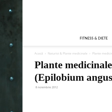
FITNESS & DIETE
Acasă
Naturist & Plante medicinale
Plante medici
Plante medicinal
(Epilobium angus
8 noiembrie 2012