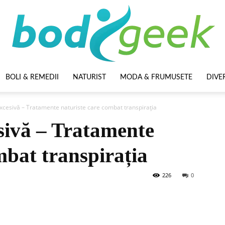
BOLI & REMEDII
NATURIST
MODA & FRUMUSETE
DIVE
BodyGeek
excesivă – Tratamente naturiste care combat transpirația
sivă – Tratamente
mbat transpirația
226
0