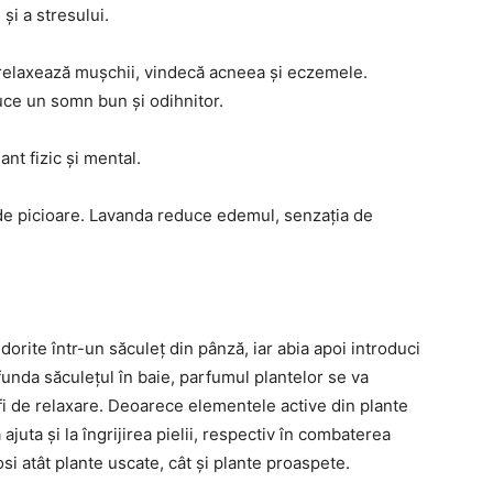
și a stresului.
relaxează mușchii, vindecă acneea și eczemele.
uce un somn bun și odihnitor.
nt fizic și mental.
 de picioare. Lavanda reduce edemul, senzația de
orite într-un săculeț din pânză, iar abia apoi introduci
funda săculețul în baie, parfumul plantelor se va
 fi de relaxare. Deoarece elementele active din plante
ajuta și la îngrijirea pielii, respectiv în combaterea
osi atât plante uscate, cât și plante proaspete.