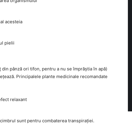
narea organismului
al acesteia
 pielii
 din pânză ori tifon, pentru a nu se împrăștia în apă)
usețează. Principalele plante medicinale recomandate
efect relaxant
, cimbrul sunt pentru combaterea transpirației.