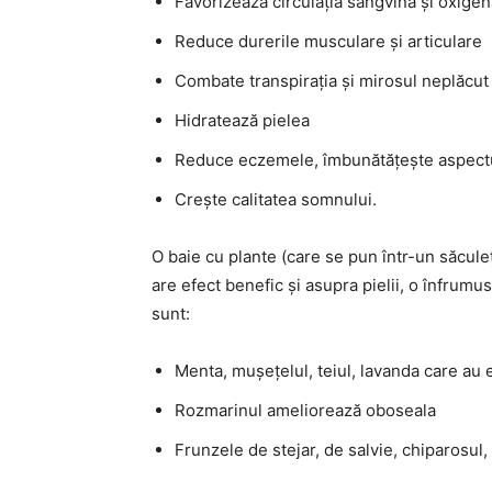
Favorizează circulația sangvină și oxige
Reduce durerile musculare și articulare
Combate transpirația și mirosul neplăcut 
Hidratează pielea
Reduce eczemele, îmbunătățește aspectul
Crește calitatea somnului.
O baie cu plante (care se pun într-un săculeț
are efect benefic și asupra pielii, o înfrum
sunt:
Menta, mușețelul, teiul, lavanda care au 
Rozmarinul ameliorează oboseala
Frunzele de stejar, de salvie, chiparosul