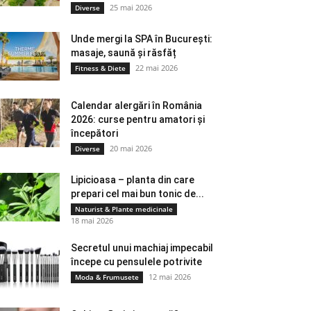
25 mai 2026
Diverse
Unde mergi la SPA în București:
masaje, saună și răsfăț
22 mai 2026
Fitness & Diete
Calendar alergări în România
2026: curse pentru amatori și
începători
20 mai 2026
Diverse
Lipicioasa – planta din care
prepari cel mai bun tonic de...
Naturist & Plante medicinale
18 mai 2026
Secretul unui machiaj impecabil
începe cu pensulele potrivite
12 mai 2026
Moda & Frumusete