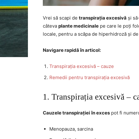
Vrei să scapi de
transpirația excesivă
și să
câteva
plante medicinale
pe care le poți fol
locale, pentru a scăpa de hiperhidroză și de
Navigare rapidă în articol:
Transpirația excesivă – cauze
Remedii pentru transpirația excesivă
1. Transpirația excesivă – c
Cauzele transpirației
în exces
pot fi numer
Menopauza, sarcina