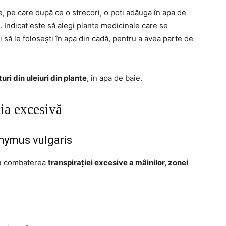
le, pe care după ce o strecori, o poți adăuga în apa de
. Indicat este să alegi plante medicinale care se
i să le folosești în apa din cadă, pentru a avea parte de
turi din uleiuri din plante
, în apa de baie.
ția excesivă
hymus vulgaris
tru combaterea
transpirației excesive a mâinilor, zonei