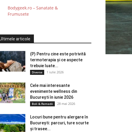
Bodygeek.ro – Sanatate &
Frumusete
Ultimele articole
(P) Pentru cine este potrivită
termoterapia și ce aspecte
trebuie luate...
1 iulie 2026
Diverse
Cele mai interesante
evenimente wellness din
București în iunie 2026
28 mai 2026
Boli & Remedii
Locuri bune pentru alergare în
București: parcuri, ture scurte
și trasee...