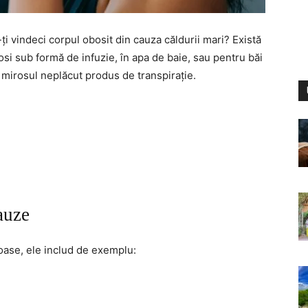
-ți vindeci corpul obosit din cauza căldurii mari? Există
osi sub formă de infuzie, în apa de baie, sau pentru băi
 mirosul neplăcut produs de transpirație.
auze
oase, ele includ de exemplu: