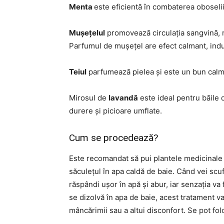
Menta
este eficientă în combaterea oboselii 
Mușețelul
promovează circulația sangvină, 
Parfumul de mușețel are efect calmant, ind
Teiul
parfumează pielea și este un bun calma
Mirosul de
lavandă
este ideal pentru băile
durere și picioare umflate.
Cum se procedează?
Este recomandat să pui plantele medicinale d
săculețul în apa caldă de baie. Când vei scu
răspândi ușor în apă și abur, iar senzația va
se dizolvă în apa de baie, acest tratament va 
mâncărimii sau a altui disconfort. Se pot fol