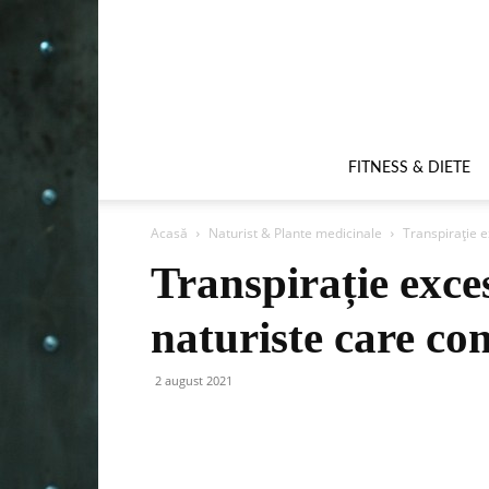
FITNESS & DIETE
Acasă
Naturist & Plante medicinale
Transpirație 
Transpirație exce
naturiste care co
2 august 2021