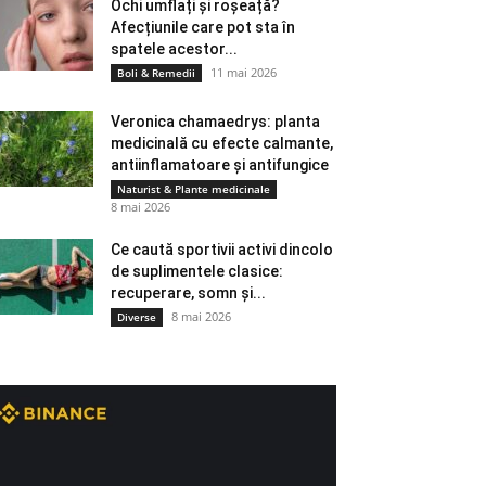
Ochi umflați și roșeață?
Afecțiunile care pot sta în
spatele acestor...
11 mai 2026
Boli & Remedii
Veronica chamaedrys: planta
medicinală cu efecte calmante,
antiinflamatoare și antifungice
Naturist & Plante medicinale
8 mai 2026
Ce caută sportivii activi dincolo
de suplimentele clasice:
recuperare, somn și...
8 mai 2026
Diverse