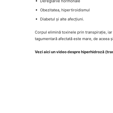
Dereglările hormonale
Obezitatea, hipertiroidismul
Diabetul și alte afecțiuni.
Corpul elimină toxinele prin transpirație, ia
tagumentară afectată este mare, de aceea și
Vezi aici un video despre hiperhidroză (tra