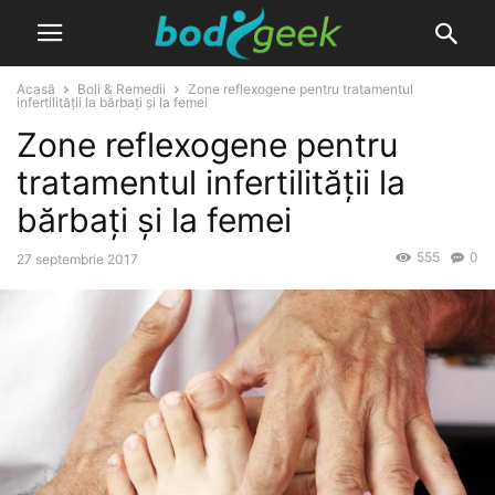
Acasă
Boli & Remedii
Zone reflexogene pentru tratamentul
infertilității la bărbați și la femei
Zone reflexogene pentru
tratamentul infertilității la
bărbați și la femei
555
0
27 septembrie 2017