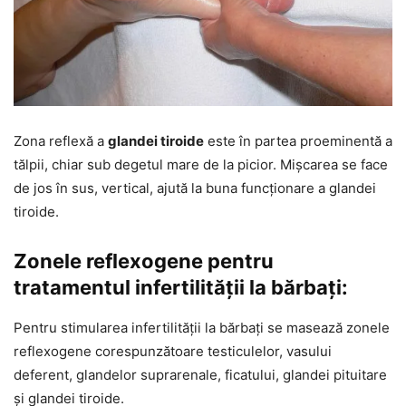
Zona reflexă a
glandei tiroide
este în partea proeminentă a
tălpii, chiar sub degetul mare de la picior. Mișcarea se face
de jos în sus, vertical, ajută la buna funcționare a glandei
tiroide.
Zonele reflexogene pentru
tratamentul infertilității la bărbați:
Pentru stimularea infertilității la bărbați se masează zonele
reflexogene corespunzătoare testiculelor, vasului
deferent, glandelor suprarenale, ficatului, glandei pituitare
și glandei tiroide.