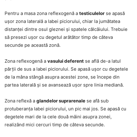
Pentru a masa zona reflexogenă a
testiculelor
se apasă
ușor zona laterală a labei piciorului, chiar la jumătatea
distanței dintre osul gleznei și spatele călcâiului. Trebuie
să presezi ușor cu degetul arătător timp de câteva
secunde pe această zonă.
Zona reflexogenă a
vasului deferent
se află de-a latul
părții de sus a labei piciorului. Se apasă ușor cu degetele
de la mâna stângă asupra acestei zone, se începe din
partea laterală și se avansează ușor spre linia mediană.
Zona reflexă a
glandelor suprarenale
se afă sub
protuberanța labei piciorului, un pic mai jos. Se apasă cu
degetele mari de la cele două mâini asupra zonei,
realizând mici cercuri timp de câteva secunde.