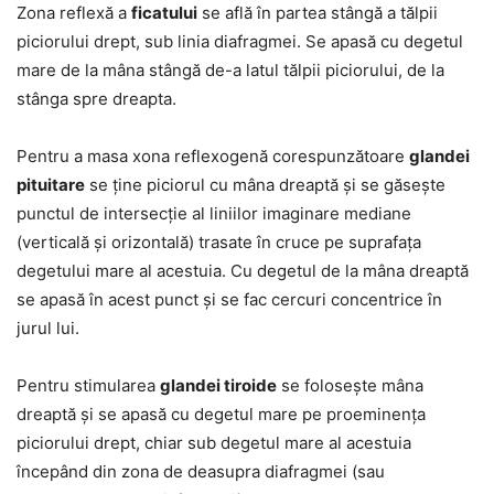
Zona reflexă a
ficatului
se află în partea stângă a tălpii
piciorului drept, sub linia diafragmei. Se apasă cu degetul
mare de la mâna stângă de-a latul tălpii piciorului, de la
stânga spre dreapta.
Pentru a masa xona reflexogenă corespunzătoare
glandei
pituitare
se ține piciorul cu mâna dreaptă și se găsește
punctul de intersecție al liniilor imaginare mediane
(verticală și orizontală) trasate în cruce pe suprafața
degetului mare al acestuia. Cu degetul de la mâna dreaptă
se apasă în acest punct și se fac cercuri concentrice în
jurul lui.
Pentru stimularea
glandei tiroide
se folosește mâna
dreaptă și se apasă cu degetul mare pe proeminența
piciorului drept, chiar sub degetul mare al acestuia
începând din zona de deasupra diafragmei (sau