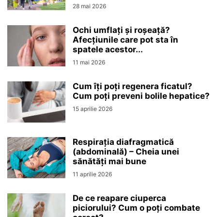
28 mai 2026
Ochi umflați și roșeață?
Afecțiunile care pot sta în
spatele acestor...
11 mai 2026
Cum îți poți regenera ficatul?
Cum poți preveni bolile hepatice?
15 aprilie 2026
Respirația diafragmatică
(abdominală) – Cheia unei
sănătăți mai bune
11 aprilie 2026
De ce reapare ciuperca
piciorului? Cum o poți combate