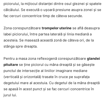
piciorului, la mijlocul distanței dintre osul gleznei și spatele
călcâiului. Se execută o ușoară presiune asupra zonei și se
fac cercuri concentrice timp de câteva secunde.
Zona corespunzătoare
trompelor uterine
se află deasupra
labei piciorului, între partea laterală și linia mediană a
acesteia. Se masează această zonă de câteva ori, de la
stânga spre dreapta.
Pentru a masa zona reflexogenă corespunzătoare
glandei
pituitare
se ține piciorul cu mâna dreaptă și se găsește
punctul de intersecție al liniilor imaginare mediane
(verticală și orizontală) trasate în cruce pe suprafața
degetului mare al acestuia. Cu degetul de la mâna dreaptă
se apasă în acest punct și se fac cercuri concentrice în
jurul lui.