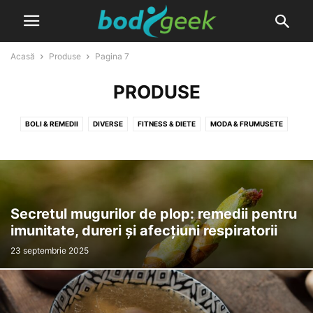
Acasă
Produse
Pagina 7
PRODUSE
BOLI & REMEDII
DIVERSE
FITNESS & DIETE
MODA & FRUMUSETE
NATURIST & PLANTE MEDICINALE
PRODUSE
Secretul mugurilor de plop: remedii pentru
imunitate, dureri și afecțiuni respiratorii
23 septembrie 2025