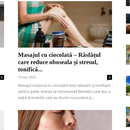
Masajul cu ciocolată – Răsfățul
care reduce oboseala și stresul,
tonifică...
13 mai 2025
0
0
Masajul corporal cu ciocolată este relaxant și tonifiant
pentru piele. Acesta se recomandă femeilor care duc o
viață stresantă, care au dureri musculare și...