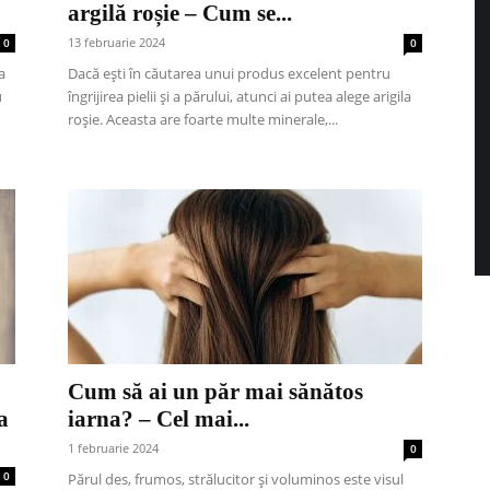
argilă roșie – Cum se...
13 februarie 2024
0
0
a
Dacă ești în căutarea unui produs excelent pentru
u
îngrijirea pielii și a părului, atunci ai putea alege arigila
roșie. Aceasta are foarte multe minerale,...
Cum să ai un păr mai sănătos
a
iarna? – Cel mai...
1 februarie 2024
0
0
Părul des, frumos, strălucitor și voluminos este visul