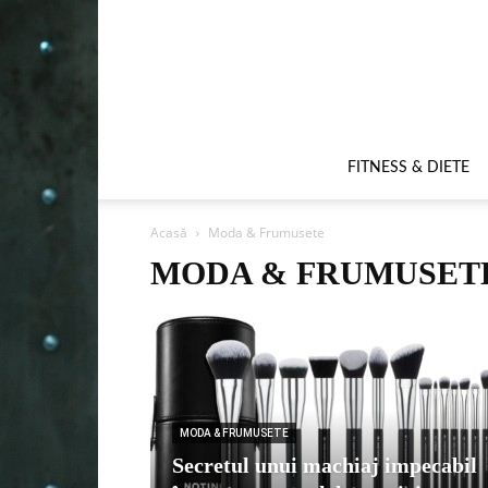
FITNESS & DIETE
Acasă
Moda & Frumusete
MODA & FRUMUSET
MODA & FRUMUSETE
Secretul unui machiaj impecabil