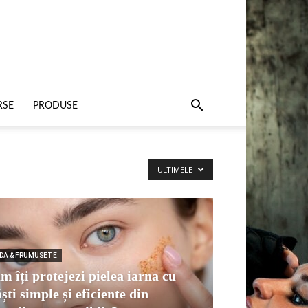
RSE
PRODUSE
ULTIMELE
DA & FRUMUSETE
m îți protejezi pielea iarna cu
ști simple și eficiente din