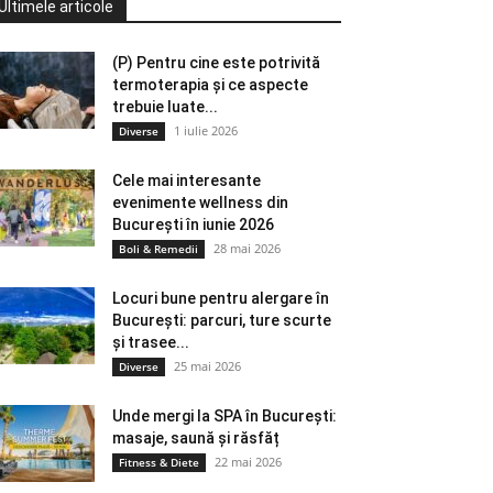
Ultimele articole
(P) Pentru cine este potrivită
termoterapia și ce aspecte
trebuie luate...
1 iulie 2026
Diverse
Cele mai interesante
evenimente wellness din
București în iunie 2026
28 mai 2026
Boli & Remedii
Locuri bune pentru alergare în
București: parcuri, ture scurte
și trasee...
25 mai 2026
Diverse
Unde mergi la SPA în București:
masaje, saună și răsfăț
22 mai 2026
Fitness & Diete