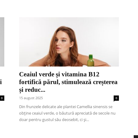
Ceaiul verde și vitamina B12
i
fortifică părul, stimulează creșterea
și reduc...
15 august 2025
0
0
Din frunzele delicate ale plantei Camellia sinensis se
obține ceaiul verde, o băutură apreciată de secole nu
doar pentru gustul său deosebit, ci și...