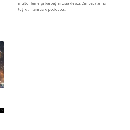
multor femei și bărbați în ziua de azi. Din păcate, nu
toți oamenii au o podoabă...
n
0