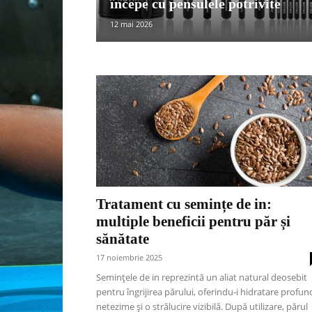
începe cu pensulele potrivite
12 mai 2026
Tratament cu semințe de in:
multiple beneficii pentru păr și
sănătate
17 noiembrie 2025
Semințele de in reprezintă un aliat natural deosebit
pentru îngrijirea părului, oferindu-i hidratare profun
netezime și o strălucire vizibilă. După utilizare, părul