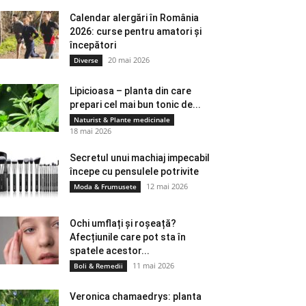
Calendar alergări în România
2026: curse pentru amatori și
începători
20 mai 2026
Diverse
Lipicioasa – planta din care
prepari cel mai bun tonic de...
Naturist & Plante medicinale
18 mai 2026
Secretul unui machiaj impecabil
începe cu pensulele potrivite
12 mai 2026
Moda & Frumusete
Ochi umflați și roșeață?
Afecțiunile care pot sta în
spatele acestor...
11 mai 2026
Boli & Remedii
Veronica chamaedrys: planta