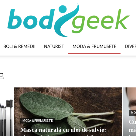
BOLI & REMEDII
NATURIST
MODA & FRUMUSETE
DIVE
BodyGeek
E
MO
Cu
MODA & FRUMUSETE
Masca naturală cu ulei de salvie:
mă