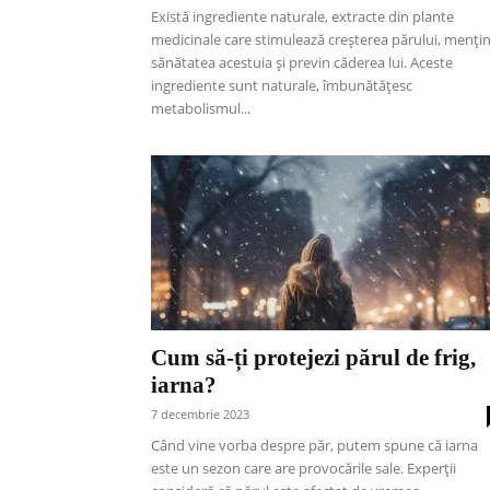
Există ingrediente naturale, extracte din plante
medicinale care stimulează creșterea părului, menți
sănătatea acestuia și previn căderea lui. Aceste
ingrediente sunt naturale, îmbunătățesc
metabolismul...
Cum să-ți protejezi părul de frig,
iarna?
7 decembrie 2023
Când vine vorba despre păr, putem spune că iarna
este un sezon care are provocările sale. Experții