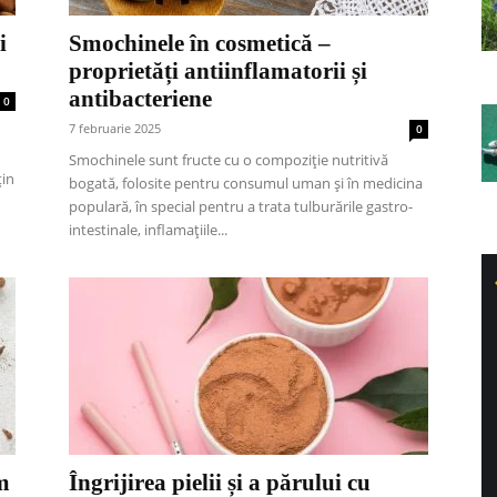
i
Smochinele în cosmetică –
proprietăți antiinflamatorii și
antibacteriene
0
7 februarie 2025
0
Smochinele sunt fructe cu o compoziție nutritivă
țin
bogată, folosite pentru consumul uman și în medicina
populară, în special pentru a trata tulburările gastro-
intestinale, inflamațiile...
m
Îngrijirea pielii și a părului cu