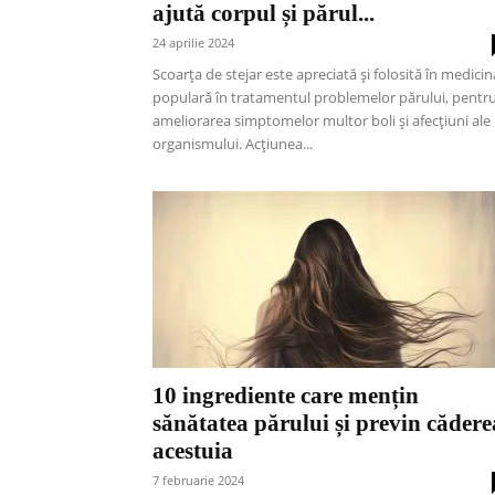
ajută corpul și părul...
24 aprilie 2024
Scoarța de stejar este apreciată și folosită în medicin
populară în tratamentul problemelor părului, pentr
ameliorarea simptomelor multor boli și afecțiuni ale
organismului. Acțiunea...
10 ingrediente care mențin
sănătatea părului și previn cădere
acestuia
7 februarie 2024