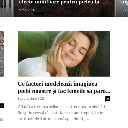
efecte uimitoare pentru pielea ta
in
5 mai 2026
12 d
Ce factori modelează imaginea
pielii noastre și fac femeile să pară...
8 septembrie 2025
0
0
Odată cu trecerea anilor, pielea trece prin schimbări
firești, în sensul că elasticitatea scade treptat, iar în
locul netezimii de odinioară apar riduri și...
dă,