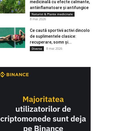
medicinală cu efecte calmante,
antiinflamatoare și antifungice
Naturist & Plante medicinale
8 mai 2026
Ce caută sportivii activi dincolo
de suplimentele clasice:
recuperare, somn și...
8 mai 2026
Diverse