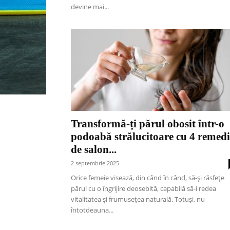
devine mai...
Transformă-ți părul obosit într-o
podoabă strălucitoare cu 4 remedi
de salon...
2 septembrie 2025
Orice femeie visează, din când în când, să-și răsfețe
părul cu o îngrijire deosebită, capabilă să-i redea
vitalitatea și frumusețea naturală. Totuși, nu
întotdeauna...