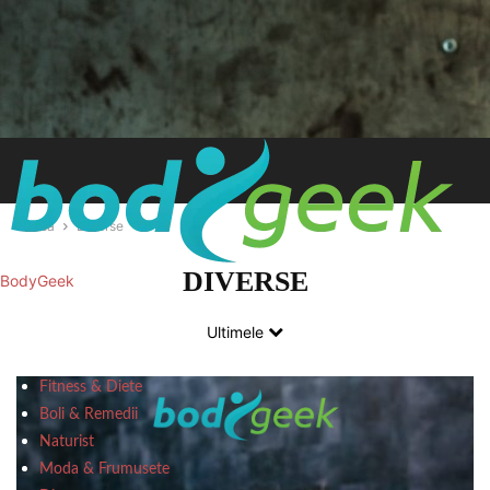
Acasă
Diverse
DIVERSE
BodyGeek
Ultimele
Fitness & Diete
Boli & Remedii
Naturist
Moda & Frumusete