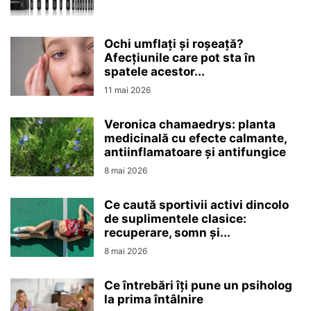
Ochi umflați și roșeață?
Afecțiunile care pot sta în
spatele acestor...
11 mai 2026
Veronica chamaedrys: planta
medicinală cu efecte calmante,
antiinflamatoare și antifungice
8 mai 2026
Ce caută sportivii activi dincolo
de suplimentele clasice:
recuperare, somn și...
8 mai 2026
Ce întrebări îți pune un psiholog
la prima întâlnire