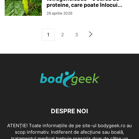
proteine, care poate înlocui...
29 aprilie 2026
1
2
3
DESPRE NOI
ATENȚIE! Toate informațiile de pe site-ul bodygeek.ro au
scop informativ. Indiferent de afecțiune sau boală,
tratamentul medical trebuie prescris doar de către un