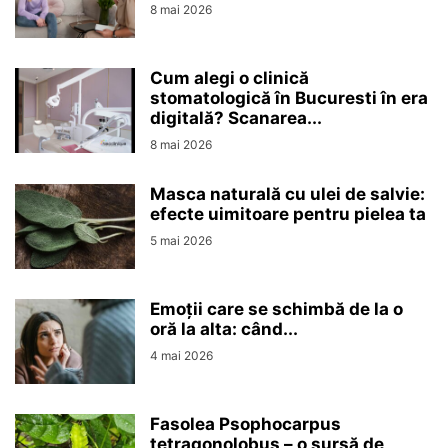
8 mai 2026
Cum alegi o clinică
stomatologică în Bucuresti în era
digitală? Scanarea...
8 mai 2026
Masca naturală cu ulei de salvie:
efecte uimitoare pentru pielea ta
5 mai 2026
Emoții care se schimbă de la o
oră la alta: când...
4 mai 2026
Fasolea Psophocarpus
tetragonolobus – o sursă de