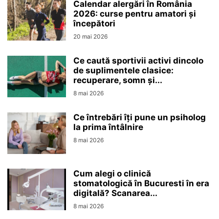
Calendar alergări în România
2026: curse pentru amatori și
începători
20 mai 2026
Ce caută sportivii activi dincolo
de suplimentele clasice:
recuperare, somn și...
8 mai 2026
Ce întrebări îți pune un psiholog
la prima întâlnire
8 mai 2026
Cum alegi o clinică
stomatologică în Bucuresti în era
digitală? Scanarea...
8 mai 2026