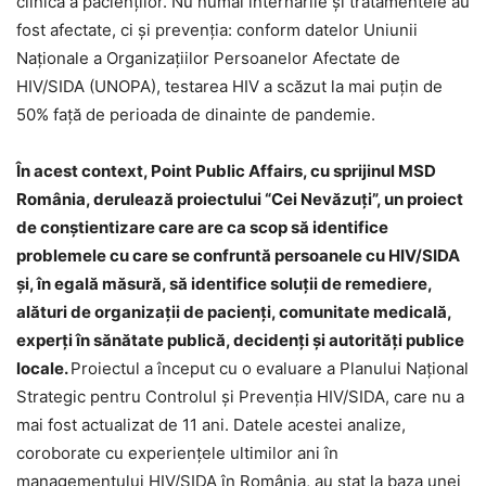
clinică a pacienților. Nu numai internările și tratamentele au
fost afectate, ci și prevenția: conform datelor Uniunii
Naționale a Organizațiilor Persoanelor Afectate de
HIV/SIDA (UNOPA), testarea HIV a scăzut la mai puțin de
50% față de perioada de dinainte de pandemie.
În acest context, Point Public Affairs, cu sprijinul MSD
România, derulează proiectului “Cei Nevăzuți”, un proiect
de conștientizare care are ca scop să identifice
problemele cu care se confruntă persoanele cu HIV/SIDA
și, în egală măsură, să identifice soluții de remediere,
alături de organizații de pacienți, comunitate medicală,
experți în sănătate publică, decidenți și autorități publice
locale.
Proiectul a început cu o evaluare a Planului Național
Strategic pentru Controlul și Prevenția HIV/SIDA, care nu a
mai fost actualizat de 11 ani. Datele acestei analize,
coroborate cu experiențele ultimilor ani în
managementului HIV/SIDA în România, au stat la baza unei