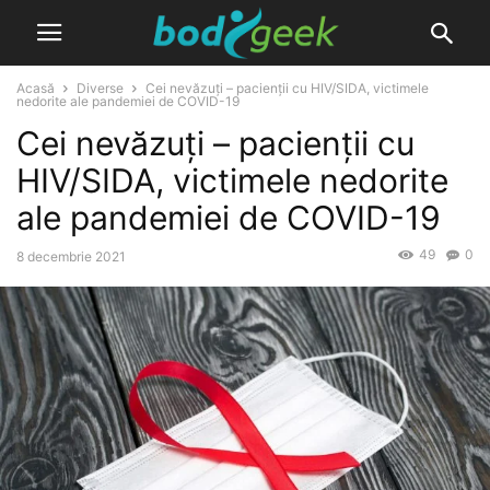
Acasă
Diverse
Cei nevăzuți – pacienții cu HIV/SIDA, victimele
nedorite ale pandemiei de COVID-19
Cei nevăzuți – pacienții cu
HIV/SIDA, victimele nedorite
ale pandemiei de COVID-19
49
0
8 decembrie 2021