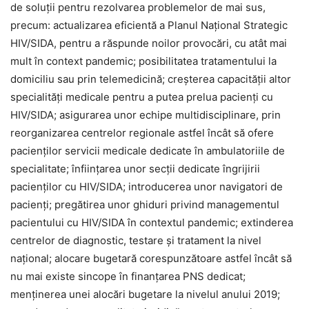
de soluții pentru rezolvarea problemelor de mai sus,
precum: actualizarea eficientă a Planul Național Strategic
HIV/SIDA, pentru a răspunde noilor provocări, cu atât mai
mult în context pandemic; posibilitatea tratamentului la
domiciliu sau prin telemedicină; creșterea capacității altor
specialități medicale pentru a putea prelua pacienți cu
HIV/SIDA; asigurarea unor echipe multidisciplinare, prin
reorganizarea centrelor regionale astfel încât să ofere
pacienților servicii medicale dedicate în ambulatoriile de
specialitate; înființarea unor secții dedicate îngrijirii
pacienților cu HIV/SIDA; introducerea unor navigatori de
pacienți; pregătirea unor ghiduri privind managementul
pacientului cu HIV/SIDA în contextul pandemic; extinderea
centrelor de diagnostic, testare și tratament la nivel
național; alocare bugetară corespunzătoare astfel încât să
nu mai existe sincope în finanțarea PNS dedicat;
menținerea unei alocări bugetare la nivelul anului 2019;