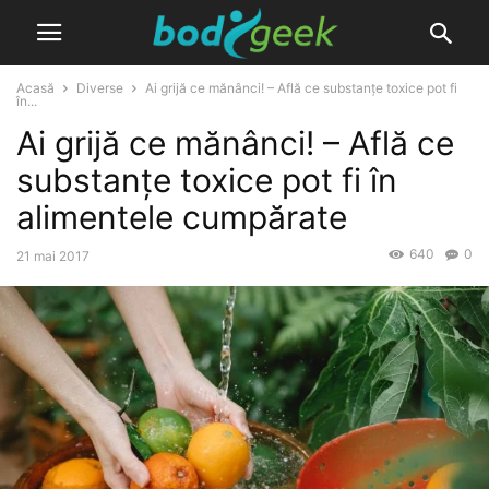
Acasă
Diverse
Ai grijă ce mănânci! – Află ce substanțe toxice pot fi
în...
Ai grijă ce mănânci! – Află ce
substanțe toxice pot fi în
alimentele cumpărate
640
0
21 mai 2017