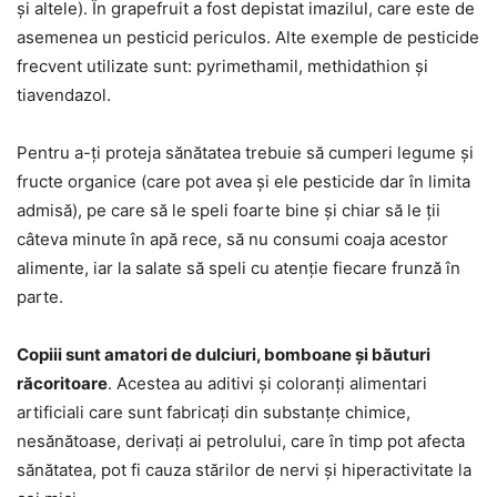
și altele). În grapefruit a fost depistat imazilul, care este de
asemenea un pesticid periculos. Alte exemple de pesticide
frecvent utilizate sunt: pyrimethamil, methidathion și
tiavendazol.
Pentru a-ți proteja sănătatea trebuie să cumperi legume și
fructe organice (care pot avea și ele pesticide dar în limita
admisă), pe care să le speli foarte bine și chiar să le ții
câteva minute în apă rece, să nu consumi coaja acestor
alimente, iar la salate să speli cu atenție fiecare frunză în
parte.
Copiii sunt amatori de dulciuri, bomboane și băuturi
răcoritoare
. Acestea au aditivi și coloranți alimentari
artificiali care sunt fabricați din substanțe chimice,
nesănătoase, derivați ai petrolului, care în timp pot afecta
sănătatea, pot fi cauza stărilor de nervi și hiperactivitate la