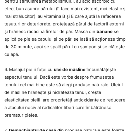
pentru stimularea metabolismului, au acid ascorbic cu
efect bun asupra părului (îl face mai rezistent, mai elastic și
mai strălucitor), au vitamina B și E care ajută la refacerea
țesuturilor deteriorate, protejează părul de factorii externi
și hrănesc rădăcina firelor de păr. Masca din
banane
se
aplică pe pielea capului și pe păr, se lasă să acționeze timp
de 30 minute, apoi se spală părul cu șampon și se clătește
cu apă.
6. Masajul pielii feței cu
ulei de măsline
îmbunătățește
aspectul tenului. Dacă este vorba despre frumusețea
tenului cel mai bine este să alegi produse naturale. Uleiul
de măsline hrănește și hidratează tenul, crește
elasticitatea pielii, are proprietăți antioxidante de reducere
a atacului nociv al radicalilor liberi care îmbătrânesc
prematur pielea.
7.
Demachiantul de casă
din produse naturale este foarte