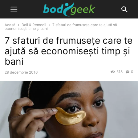
Acasă
Boli & Remedii
7 sfaturi de frumusețe care te ajută să
economisești timp și bani
7 sfaturi de frumusețe care te
ajută să economisești timp și
bani
518
0
29 decembrie 2016