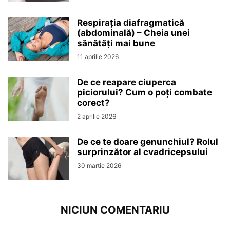
Respirația diafragmatică
(abdominală) – Cheia unei
sănătăți mai bune
11 aprilie 2026
De ce reapare ciuperca
piciorului? Cum o poți combate
corect?
2 aprilie 2026
De ce te doare genunchiul? Rolul
surprinzător al cvadricepsului
30 martie 2026
NICIUN COMENTARIU