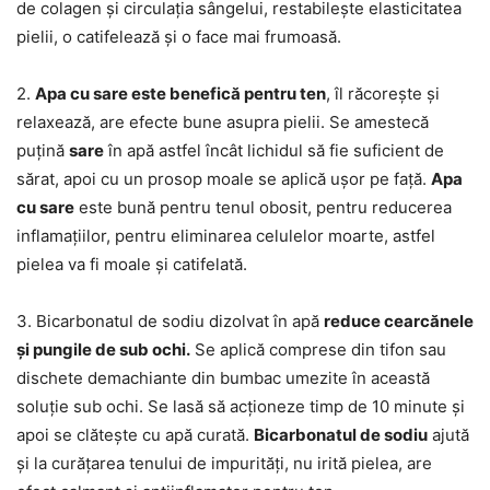
de colagen și circulația sângelui, restabilește elasticitatea
pielii, o catifelează și o face mai frumoasă.
2.
Apa cu sare este benefică pentru ten
, îl răcorește și
relaxează, are efecte bune asupra pielii. Se amestecă
puțină
sare
în apă astfel încât lichidul să fie suficient de
sărat, apoi cu un prosop moale se aplică ușor pe față.
Apa
cu sare
este bună pentru tenul obosit, pentru reducerea
inflamațiilor, pentru eliminarea celulelor moarte, astfel
pielea va fi moale și catifelată.
3. Bicarbonatul de sodiu dizolvat în apă
reduce cearcănele
și pungile de sub ochi.
Se aplică comprese din tifon sau
dischete demachiante din bumbac umezite în această
soluție sub ochi. Se lasă să acționeze timp de 10 minute și
apoi se clătește cu apă curată.
Bicarbonatul de sodiu
ajută
și la curățarea tenului de impurități, nu irită pielea, are