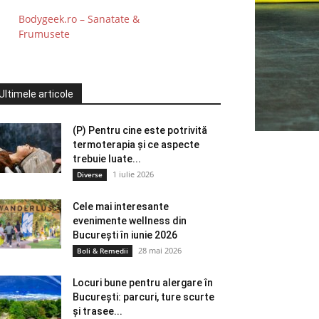
Bodygeek.ro – Sanatate &
Frumusete
Ultimele articole
(P) Pentru cine este potrivită
termoterapia și ce aspecte
trebuie luate...
1 iulie 2026
Diverse
Cele mai interesante
evenimente wellness din
București în iunie 2026
28 mai 2026
Boli & Remedii
Locuri bune pentru alergare în
București: parcuri, ture scurte
și trasee...