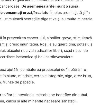
r canceroase.
De asemenea ardeii sunt o sursă
e consumați cruzi, în salate
. În plus ardeii ajută și în
ei, stimulează secrețiile digestive și au multe minerale
tă în prevenirea cancerului, a bolilor grave, stimulează
m și cresc imunitatea. Roșiile au quercitină, potasiu și
ui, atacului nociv al radicalilor liberi, scad riscul de
 cardiace ischemice și boli cardiovasculare.
ceea ajută în combaterea procesului de îmbătrânire
 în alune, migdale, cereale integrale, alge, orez brun,
ă, frunze de păpădie.
ea florei intestinale microbiene benefice din tubul
iu, calciu și alte minerale necesare sănătății.