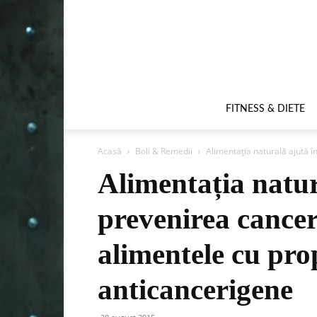
FITNESS & DIETE
Acasă
Boli & Remedii
Alimentația naturală ajută în
Alimentația natur
prevenirea cancer
alimentele cu pro
anticancerigene