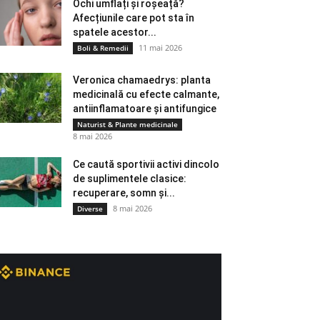
Ochi umflați și roșeață?
Afecțiunile care pot sta în
spatele acestor...
11 mai 2026
Boli & Remedii
Veronica chamaedrys: planta
medicinală cu efecte calmante,
antiinflamatoare și antifungice
Naturist & Plante medicinale
8 mai 2026
Ce caută sportivii activi dincolo
de suplimentele clasice:
recuperare, somn și...
8 mai 2026
Diverse