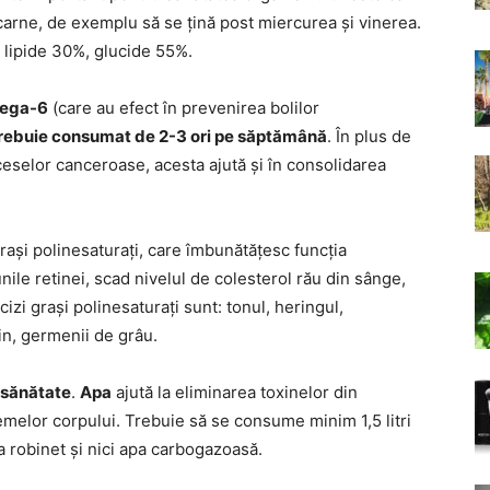
carne, de exemplu să se țină post miercurea și vinerea.
 lipide 30%, glucide 55%.
mega-6
(care au efect în prevenirea bolilor
rebuie consumat de 2-3 ori pe săptămână
. În plus de
ceselor canceroase, acesta ajută și în consolidarea
rași polinesaturați, care îmbunătățesc funcția
nile retinei, scad nivelul de colesterol rău din sânge,
izi grași polinesaturați sunt: tonul, heringul,
in, germenii de grâu.
 sănătate
.
Apa
ajută la eliminarea toxinelor din
emelor corpului. Trebuie să se consume minim 1,5 litri
la robinet și nici apa carbogazoasă.