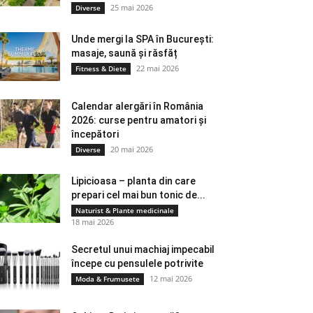
25 mai 2026
Diverse
Unde mergi la SPA în București:
masaje, saună și răsfăț
22 mai 2026
Fitness & Diete
Calendar alergări în România
2026: curse pentru amatori și
începători
20 mai 2026
Diverse
Lipicioasa – planta din care
prepari cel mai bun tonic de...
Naturist & Plante medicinale
18 mai 2026
Secretul unui machiaj impecabil
începe cu pensulele potrivite
12 mai 2026
Moda & Frumusete