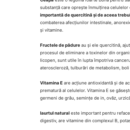
substanță care oprește înmulțirea celulelo
importantă de quercitină și de aceea trebui
combaterea afecțiunilor intestinale, anorexi
și vitamine.
Fructele de pădure
au și ele quercitină, aju
procesul de eliminare a toxinelor din organis
licopen, sunt utile în lupta împotriva cancerul
ateroscleroză, tulburări de metabolism, boli
Vitamina E
are acțiune antioxidantă și de a
prematură al celulelor. Vitamina E se găsește
germeni de grâu, semințe de in, ovăz, urzic
Iaurtul natural
este important pentru refacer
digestiv, are vitamine din complexul B, potas