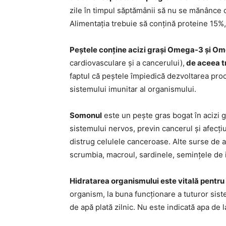
zile în timpul săptămânii să nu se mănânce 
Alimentația trebuie să conțină proteine 15%,
Peștele conține acizi grași Omega-3 și O
cardiovasculare și a cancerului),
de aceea t
faptul că peștele împiedică dezvoltarea pro
sistemului imunitar al organismului.
Somonul
este un pește gras bogat în acizi g
sistemului nervos, previn cancerul și afecțiu
distrug celulele canceroase. Alte surse de ac
scrumbia, macroul, sardinele, semințele de 
Hidratarea organismului este vitală pentru
organism, la buna funcționare a tuturor sist
de apă plată zilnic. Nu este indicată apa de 