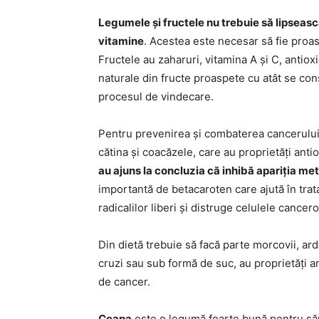
Legumele și fructele nu trebuie să lipseasc
vitamine
. Acestea este necesar să fie proas
Fructele au zaharuri, vitamina A și C, antio
naturale din fructe proaspete cu atât se co
procesul de vindecare.
Pentru prevenirea și combaterea cancerului 
cătina și coacăzele, care au proprietăți anti
au ajuns la concluzia că inhibă apariția me
importantă de betacaroten care ajută în trat
radicalilor liberi și distruge celulele cancer
Din dietă trebuie să facă parte morcovii, ardei
cruzi sau sub formă de suc, au proprietăți an
de cancer.
Ceapa
este o legumă foarte bună pentru săn