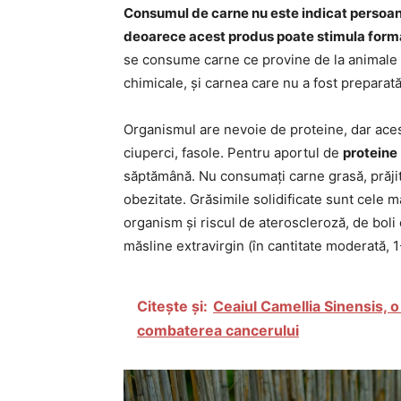
Consumul de carne nu este indicat persoan
deoarece acest produs poate stimula form
se consume carne ce provine de la animale c
chimicale, și carnea care nu a fost preparat
Organismul are nevoie de proteine, dar acest
ciuperci, fasole. Pentru aportul de
proteine
săptămână. Nu consumați carne grasă, prăjită
obezitate. Grăsimile solidificate sunt cele 
organism și riscul de ateroscleroză, de boli 
măsline extravirgin (în cantitate moderată, 1-
Citește și:
Ceaiul Camellia Sinensis, o
combaterea cancerului