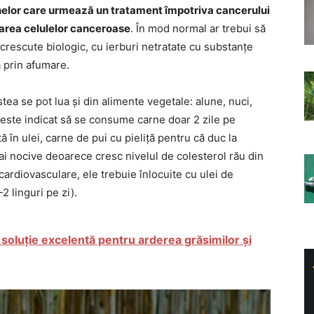
elor care urmează un tratament împotriva cancerului
area celulelor canceroase
. În mod normal ar trebui să
rescute biologic, cu ierburi netratate cu substanțe
ă prin afumare.
ea se pot lua și din alimente vegetale: alune, nuci,
este indicat să se consume carne doar 2 zile pe
 în ulei, carne de pui cu pieliță pentru că duc la
mai nocive deoarece cresc nivelul de colesterol rău din
cardiovasculare, ele trebuie înlocuite cu ulei de
2 linguri pe zi).
 soluție excelentă pentru arderea grăsimilor și