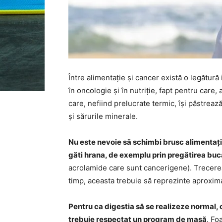
Între alimentație și cancer există o legătură
în oncologie și în nutriție, fapt pentru care
care, nefiind prelucrate termic, își păstrează
și sărurile minerale.
Nu este nevoie să schimbi brusc alimentația
găti hrana, de exemplu prin pregătirea bucat
acrolamide care sunt cancerigene). Trecerea
timp, aceasta trebuie să reprezinte aproxima
Pentru ca digestia să se realizeze normal, o
trebuie respectat un program de masă
. Fo