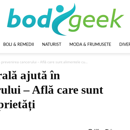
BOLI & REMEDII
NATURIST
MODA & FRUMUSETE
DIVE
BodyGeek
 prevenirea cancerului – Află care sunt alimentele cu...
ală ajută în
ului – Află care sunt
prietăți