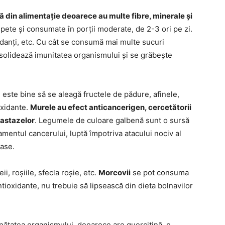
ă din alimentație deoarece au multe fibre, minerale și
pete și consumate în porții moderate, de 2-3 ori pe zi.
xidanți, etc. Cu cât se consumă mai multe sucuri
nsolidează imunitatea organismului și se grăbește
este bine să se aleagă fructele de pădure, afinele,
oxidante.
Murele au efect anticancerigen, cercetătorii
tastazelor
. Legumele de culoare galbenă sunt o sursă
amentul cancerului, luptă împotriva atacului nociv al
oase.
i, roșiile, sfecla roșie, etc.
Morcovii
se pot consuma
tioxidante, nu trebuie să lipsească din dieta bolnavilor
ătatea organismului, deoarece are quercitină, o