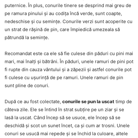
puternice. În plus, conurile tinere se desprind mai greu de
pe ramura pinului și au codița încă verde, sunt coapte,
nedeschise și cu semințe. Conurile verzi sunt acoperite cu
un strat de rășină de pin, care împiedică umezeala să
pătrundă la semințe.
Recomandat este ca ele să fie culese din păduri cu pini mai
mari, mai înalți și bătrâni. În păduri, unele ramuri de pini pot
fi rupte din cauza vântului și a zăpezii și astfel conurile pot
fi culese cu ușurință de pe ramuri. Unele ramuri de pin
sunt pline de conuri.
După ce au fost colectate,
conurile se pun la uscat
timp de
câteva zile. Ele se întind în strat subțire pe un ziar și se
lasă la uscat. Când încep să se usuce, ele încep să se
deschidă și scot un sunet încet, ca și cum ar trosni. Unele
conuri se usucă mai repede și se închid la culoare, altele