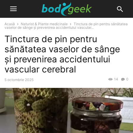
Acasă
Naturist & Plante medicinale
Tinctura de pin pentru sănătatea
vaselor de sânge și prevenirea accidentului vascular...
Tinctura de pin pentru
sănătatea vaselor de sânge
și prevenirea accidentului
vascular cerebral
14
0
5 octombrie 2025