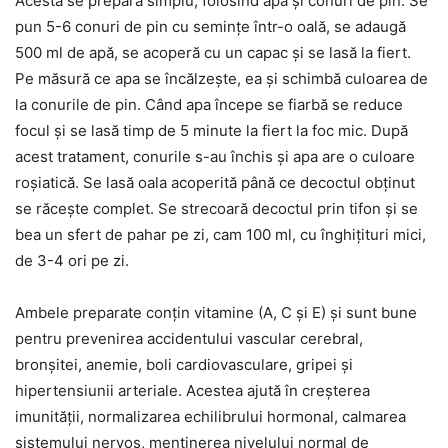
Acesta se prepară simplu, folosind apă și conuri de pin. Se
pun 5-6 conuri de pin cu semințe într-o oală, se adaugă
500 ml de apă, se acoperă cu un capac și se lasă la fiert.
Pe măsură ce apa se încălzește, ea și schimbă culoarea de
la conurile de pin. Când apa începe se fiarbă se reduce
focul și se lasă timp de 5 minute la fiert la foc mic. După
acest tratament, conurile s-au închis și apa are o culoare
roșiatică. Se lasă oala acoperită până ce decoctul obținut
se răcește complet. Se strecoară decoctul prin tifon și se
bea un sfert de pahar pe zi, cam 100 ml, cu înghițituri mici,
de 3-4 ori pe zi.
Ambele preparate conțin vitamine (A, C și E) și sunt bune
pentru prevenirea accidentului vascular cerebral,
bronșitei, anemie, boli cardiovasculare, gripei și
hipertensiunii arteriale. Acestea ajută în creșterea
imunității, normalizarea echilibrului hormonal, calmarea
sistemului nervos, menținerea nivelului normal de