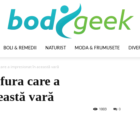
BOLI & REMEDII
NATURIST
MODA & FRUMUSETE
DIVE
BodyGeek
are a impresionat în această vară
fura care a
eastă vară
1003
0