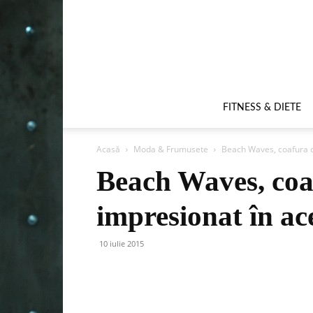
FITNESS & DIETE
Acasă
Moda & Frumusete
Beach Waves, coafura c
Beach Waves, coa
impresionat în ac
10 iulie 2015