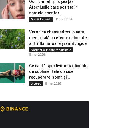
Ochi umflați și roșeață?
Afecțiunile care pot sta în
spatele acestor...
11 mai 2026
Boli & Remedii
Veronica chamaedrys: planta
medicinală cu efecte calmante,
antiinflamatoare și antifungice
Naturist & Plante medicinale
8 mai 2026
Ce caută sportivii activi dincolo
de suplimentele clasice:
recuperare, somn și...
8 mai 2026
Diverse