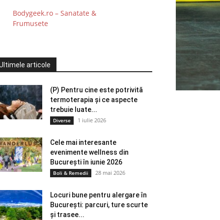
Bodygeek.ro – Sanatate &
Frumusete
Ultimele articole
(P) Pentru cine este potrivită
termoterapia și ce aspecte
trebuie luate...
1 iulie 2026
Diverse
Cele mai interesante
evenimente wellness din
București în iunie 2026
28 mai 2026
Boli & Remedii
Locuri bune pentru alergare în
București: parcuri, ture scurte
și trasee...