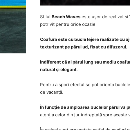
Stilul
Beach Waves
este ușor de realizat și 
potrivit pentru orice ocazie.
Coafura este cu bucle lejere realizate cu a
texturizant pe părul ud, fixat cu difuzorul
.
Indiferent că ai părul lung sau mediu coaf
natural și elegant
.
Pentru a spori efectul se pot orienta buclele 
de vacanță.
În funcție de amploarea buclelor părul va p
atenția celor din jur îndreptată spre aceste 
În articol sunt prezentate astfel de coafuri 