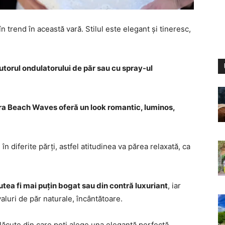
în trend în această vară. Stilul este elegant și tineresc,
jutorul ondulatorului de păr sau cu spray-ul
ura Beach Waves oferă un look romantic, luminos,
în diferite părți, astfel atitudinea va părea relaxată, ca
utea fi mai puțin bogat sau din contră luxuriant
, iar
valuri de păr naturale, încântătoare.
plăcute din care poți alege una elegantă perfectă