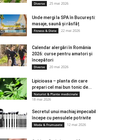
25 mai 2026
Diverse
Unde mergi la SPA în București:
masaje, saună și răsfăț
22 mai 2026
Fitness & Diete
Calendar alergări în România
2026: curse pentru amatori și
începători
20 mai 2026
Diverse
Lipicioasa – planta din care
prepari cel mai bun tonic de...
Naturist & Plante medicinale
18 mai 2026
Secretul unui machiaj impecabil
începe cu pensulele potrivite
12 mai 2026
Moda & Frumusete