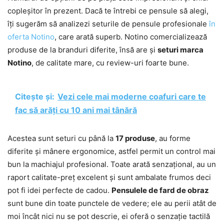
copleșitor în prezent. Dacă te întrebi ce pensule să alegi,
îți sugerăm să analizezi seturile de pensule profesionale
în
oferta Notino
, care arată superb. Notino comercializează
produse de la branduri diferite, însă are și
seturi marca
Notino
, de calitate mare, cu review-uri foarte bune.
Citește și:
Vezi cele mai moderne coafuri care te
fac să arăți cu 10 ani mai tânără
Acestea sunt seturi cu până la
17 produse
, au forme
diferite și mânere ergonomice, astfel permit un control mai
bun la machiajul profesional. Toate arată senzațional, au un
raport calitate-preț excelent și sunt ambalate frumos deci
pot fi idei perfecte de cadou.
Pensulele de fard de obraz
sunt bune din toate punctele de vedere; ele au perii atât de
moi încât nici nu se pot descrie, ei oferă o senzație tactilă