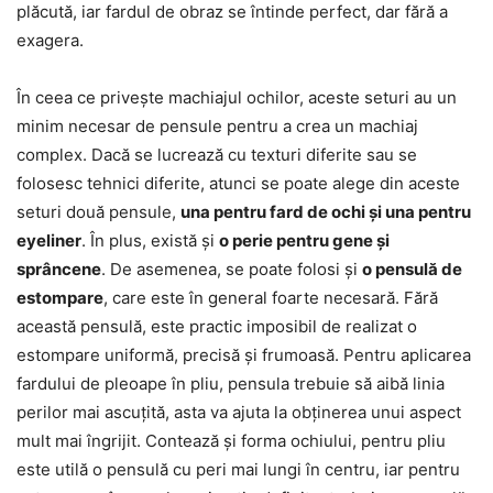
plăcută, iar fardul de obraz se întinde perfect, dar fără a
exagera.
În ceea ce privește machiajul ochilor, aceste seturi au un
minim necesar de pensule pentru a crea un machiaj
complex. Dacă se lucrează cu texturi diferite sau se
folosesc tehnici diferite, atunci se poate alege din aceste
seturi două pensule,
una pentru fard de ochi și una pentru
eyeliner
. În plus, există și
o perie pentru gene și
sprâncene
. De asemenea, se poate folosi și
o pensulă de
estompare
, care este în general foarte necesară. Fără
această pensulă, este practic imposibil de realizat o
estompare uniformă, precisă și frumoasă. Pentru aplicarea
fardului de pleoape în pliu, pensula trebuie să aibă linia
perilor mai ascuțită, asta va ajuta la obținerea unui aspect
mult mai îngrijit. Contează și forma ochiului, pentru pliu
este utilă o pensulă cu peri mai lungi în centru, iar pentru