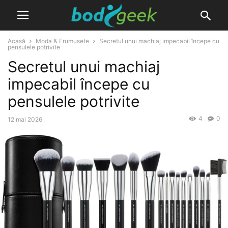
Acasă
Moda & Frumusete
Secretul unui machiaj impecabil începe cu
pensulele potrivite
Secretul unui machiaj
impecabil începe cu
pensulele potrivite
4
0
12 mai 2026