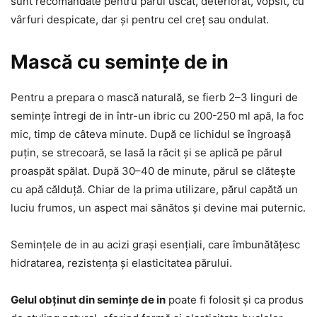
sunt recomandate pentru părul uscat, deteriorat, vopsit, cu
vârfuri despicate, dar și pentru cel creț sau ondulat.
Mască cu semințe de in
Pentru a prepara o mască naturală, se fierb 2–3 linguri de
semințe întregi de in într-un ibric cu 200-250 ml apă, la foc
mic, timp de câteva minute. După ce lichidul se îngroașă
puțin, se strecoară, se lasă la răcit și se aplică pe părul
proaspăt spălat. După 30–40 de minute, părul se clătește
cu apă călduță. Chiar de la prima utilizare, părul capătă un
luciu frumos, un aspect mai sănătos și devine mai puternic.
Semințele de in au acizi grași esențiali, care îmbunătățesc
hidratarea, rezistența și elasticitatea părului.
Gelul obținut din semințe de in
poate fi folosit și ca produs