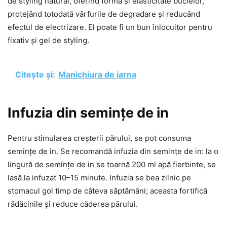
de styling natural, oferind formă și elasticitate buclelor,
protejând totodată vârfurile de degradare și reducând
efectul de electrizare. El poate fi un bun înlocuitor pentru
fixativ și gel de styling.
Citește și:
Manichiura de iarna
Infuzia din semințe de in
Pentru stimularea creșterii părului, se pot consuma
semințe de in. Se recomandă infuzia din semințe de in: la o
lingură de semințe de in se toarnă 200 ml apă fierbinte, se
lasă la infuzat 10–15 minute. Infuzia se bea zilnic pe
stomacul gol timp de câteva săptămâni; aceasta fortifică
rădăcinile și reduce căderea părului.