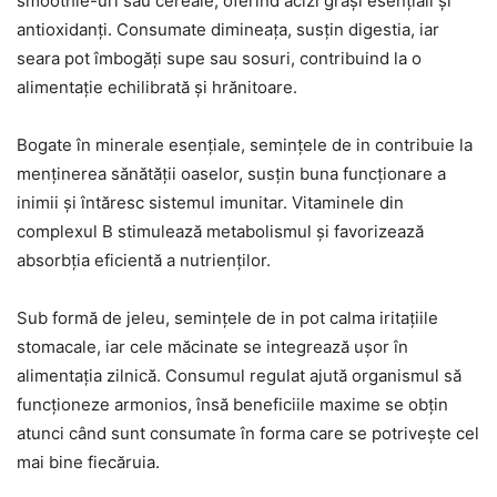
smoothie-uri sau cereale, oferind acizi grași esențiali și
antioxidanți. Consumate dimineața, susțin digestia, iar
seara pot îmbogăți supe sau sosuri, contribuind la o
alimentație echilibrată și hrănitoare.
Bogate în minerale esențiale, semințele de in contribuie la
menținerea sănătății oaselor, susțin buna funcționare a
inimii și întăresc sistemul imunitar. Vitaminele din
complexul B stimulează metabolismul și favorizează
absorbția eficientă a nutrienților.
Sub formă de jeleu, semințele de in pot calma iritațiile
stomacale, iar cele măcinate se integrează ușor în
alimentația zilnică. Consumul regulat ajută organismul să
funcționeze armonios, însă beneficiile maxime se obțin
atunci când sunt consumate în forma care se potrivește cel
mai bine fiecăruia.