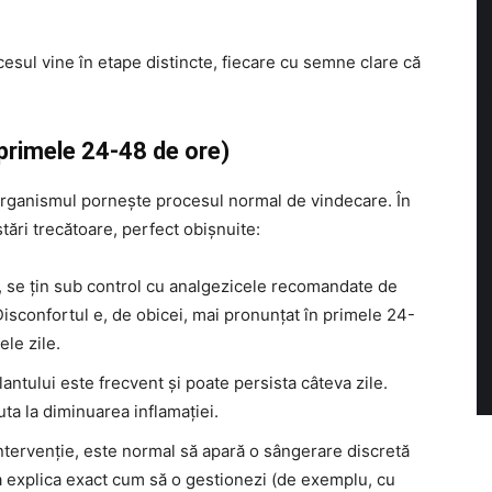
cesul vine în etape distincte, fiecare cu semne clare că
primele 24-48 de ore)
organismul pornește procesul normal de vindecare. În
ări trecătoare, perfect obișnuite:
 se țin sub control cu analgezicele recomandate de
Disconfortul e, de obicei, mai pronunțat în primele 24-
le zile.
ntului este frecvent și poate persista câteva zile.
ta la diminuarea inflamației.
ntervenție, este normal să apară o sângerare discretă
va explica exact cum să o gestionezi (de exemplu, cu