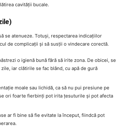
lătirea cavității bucale.
ile)
 se atenueze. Totuși, respectarea indicațiilor
ul de complicații și să susții o vindecare corectă.
ăstrezi o igienă bună fără să irite zona. De obicei, se
zile, iar clătirile se fac blând, cu apă de gură
entație moale sau lichidă, ca să nu pui presiune pe
e ori foarte fierbinți pot irita țesuturile și pot afecta
nse ar fi bine să fie evitate la început, fiindcă pot
perarea.