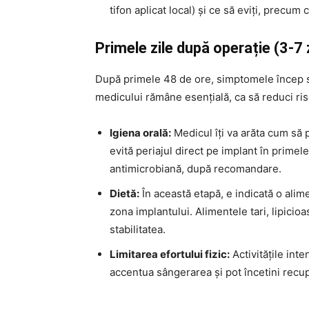
tifon aplicat local) și ce să eviți, precum c
Primele zile după operație (3-7 z
După primele 48 de ore, simptomele încep să
medicului rămâne esențială, ca să reduci risc
Igiena orală:
Medicul îți va arăta cum să p
evită periajul direct pe implant în primele 
antimicrobiană, după recomandare.
Dietă:
În această etapă, e indicată o alim
zona implantului. Alimentele tari, lipicioas
stabilitatea.
Limitarea efortului fizic:
Activitățile inte
accentua sângerarea și pot încetini recu