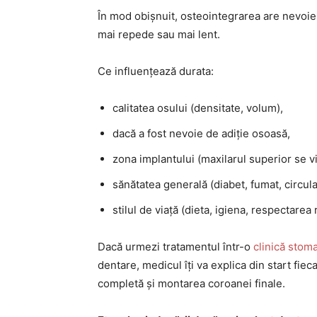
În mod obișnuit, osteointegrarea are nevoi
mai repede sau mai lent.
Ce influențează durata:
calitatea osului (densitate, volum),
dacă a fost nevoie de adiție osoasă,
zona implantului (maxilarul superior se 
sănătatea generală (diabet, fumat, circula
stilul de viață (dieta, igiena, respectare
Dacă urmezi tratamentul într-o
clinică stom
dentare, medicul îți va explica din start fie
completă și montarea coroanei finale.