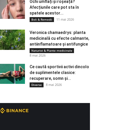
Ochi umflați și roșeață?
Afecțiunile care pot sta în
spatele acestor...
11 mai 2026
Boli & Remedii
Veronica chamaedrys: planta
medicinală cu efecte calmante,
antiinflamatoare și antifungice
Naturist & Plante medicinale
8 mai 2026
Ce caută sportivii activi dincolo
de suplimentele clasice:
recuperare, somn și...
8 mai 2026
Diverse