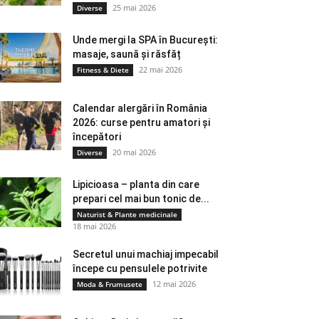
25 mai 2026
Diverse
Unde mergi la SPA în București:
masaje, saună și răsfăț
22 mai 2026
Fitness & Diete
Calendar alergări în România
2026: curse pentru amatori și
începători
20 mai 2026
Diverse
Lipicioasa – planta din care
prepari cel mai bun tonic de...
Naturist & Plante medicinale
18 mai 2026
Secretul unui machiaj impecabil
începe cu pensulele potrivite
12 mai 2026
Moda & Frumusete