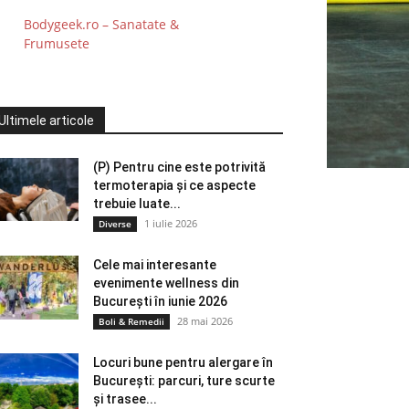
Bodygeek.ro – Sanatate &
Frumusete
Ultimele articole
(P) Pentru cine este potrivită
termoterapia și ce aspecte
trebuie luate...
1 iulie 2026
Diverse
Cele mai interesante
evenimente wellness din
București în iunie 2026
28 mai 2026
Boli & Remedii
Locuri bune pentru alergare în
București: parcuri, ture scurte
și trasee...