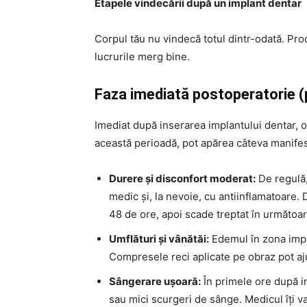
Etapele vindecării după un implant dentar
Corpul tău nu vindecă totul dintr-odată. Pro
lucrurile merg bine.
Faza imediată postoperatorie (
Imediat după inserarea implantului dentar, 
această perioadă, pot apărea câteva manifest
Durere și disconfort moderat:
De regulă,
medic și, la nevoie, cu antiinflamatoare. 
48 de ore, apoi scade treptat în următoare
Umflături și vânătăi:
Edemul în zona impla
Compresele reci aplicate pe obraz pot aju
Sângerare ușoară:
În primele ore după i
sau mici scurgeri de sânge. Medicul îți 