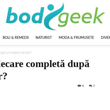
BOLI & REMEDII
NATURIST
MODA & FRUMUSETE
DIVE
BodyGeek
upă un implant dentar?
ecare completă după
r?
6
0