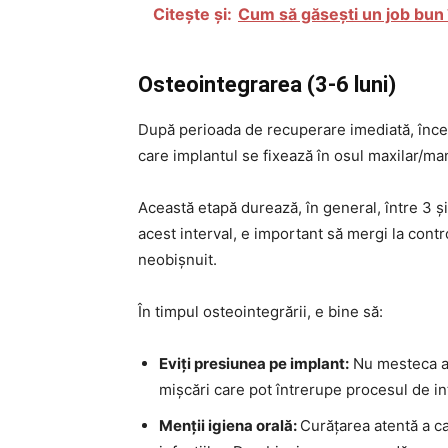
Citește și:
Cum să găsești un job bun
Osteointegrarea (3-6 luni)
După perioada de recuperare imediată, înce
care implantul se fixează în osul maxilar/man
Această etapă durează, în general, între 3 și 
acest interval, e important să mergi la contr
neobișnuit.
În timpul osteointegrării, e bine să:
Eviți presiunea pe implant:
Nu mesteca al
mișcări care pot întrerupe procesul de in
Menții igiena orală:
Curățarea atentă a cav