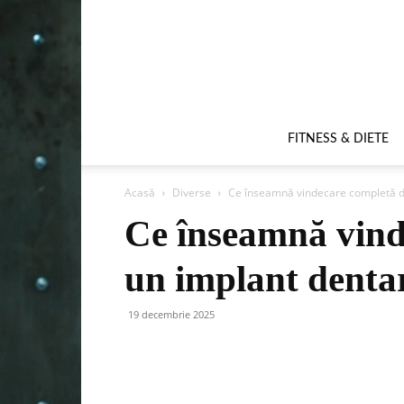
FITNESS & DIETE
Acasă
Diverse
Ce înseamnă vindecare completă d
Ce înseamnă vind
un implant denta
19 decembrie 2025