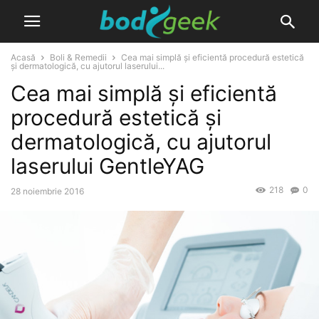
Acasă
Boli & Remedii
Cea mai simplă și eficientă procedură estetică
și dermatologică, cu ajutorul laserului...
Cea mai simplă și eficientă
procedură estetică și
dermatologică, cu ajutorul
laserului GentleYAG
218
0
28 noiembrie 2016