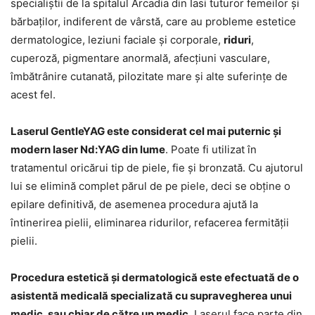
specialiștii de la spitalul Arcadia din Iasi tuturor femeilor și
bărbaților, indiferent de vârstă, care au probleme estetice
dermatologice, leziuni faciale și corporale,
riduri
,
cuperoză, pigmentare anormală, afecțiuni vasculare,
îmbătrânire cutanată, pilozitate mare și alte suferințe de
acest fel.
Laserul GentleYAG este considerat cel mai puternic și
modern laser Nd:YAG din lume
. Poate fi utilizat în
tratamentul oricărui tip de piele, fie și bronzată. Cu ajutorul
lui se elimină complet părul de pe piele, deci se obține o
epilare definitivă, de asemenea procedura ajută la
întinerirea pielii, eliminarea ridurilor, refacerea fermității
pielii.
Procedura estetică și dermatologică este efectuată de o
asistentă medicală specializată cu supravegherea unui
medic, sau chiar de către un medic
. Laserul face parte din