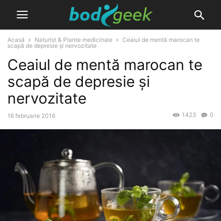
Acasă
Naturist & Plante medicinale
Ceaiul de mentă marocan te
scapă de depresie și nervozitate
Ceaiul de mentă marocan te
scapă de depresie și
nervozitate
1423
0
16 februarie 2016