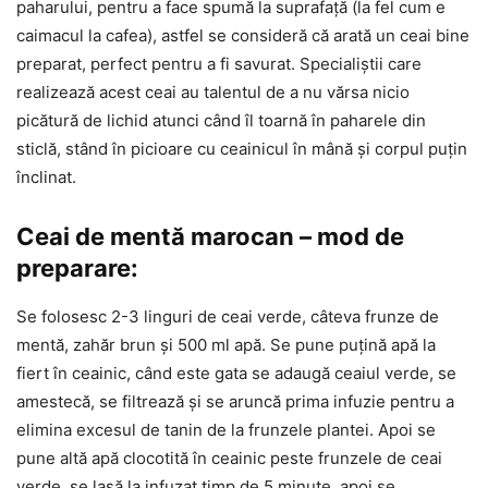
paharului, pentru a face spumă la suprafață (la fel cum e
caimacul la cafea), astfel se consideră că arată un ceai bine
preparat, perfect pentru a fi savurat. Specialiștii care
realizează acest ceai au talentul de a nu vărsa nicio
picătură de lichid atunci când îl toarnă în paharele din
sticlă, stând în picioare cu ceainicul în mână și corpul puțin
înclinat.
Ceai de mentă marocan – mod de
preparare:
Se folosesc 2-3 linguri de ceai verde, câteva frunze de
mentă, zahăr brun și 500 ml apă. Se pune puțină apă la
fiert în ceainic, când este gata se adaugă ceaiul verde, se
amestecă, se filtrează și se aruncă prima infuzie pentru a
elimina excesul de tanin de la frunzele plantei. Apoi se
pune altă apă clocotită în ceainic peste frunzele de ceai
verde, se lasă la infuzat timp de 5 minute, apoi se