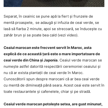
Separat, în ceainic se pune apă la fiert și frunzele de
mentă proaspete, se adaugă și infuzia de ceai verde, se
lasă să fiarba 2 minute, apoi se strecoară, se înducește cu
zahăr brun și se poate bea cald (vezi video).
Ceaiul marocan este frecvent servit în Maroc, asta
explică de ce această țară este o mare importatoare de
ceai verde din China și Japonia
. Ceaiul verde marocan se
numește astfel datorită respectării ceremoniei ceaiului și
nu că ar exista plantații de ceai verde în Maroc.
Cunoscătorii spun despre marocani că ar bea ceai verde
cu mentă de dimineață până seara. Acest ceai este servit în
toate restaurantele și cafenelele, chiar și pe stradă.
Ceaiul verde marocan potolește setea, are gust minunat,