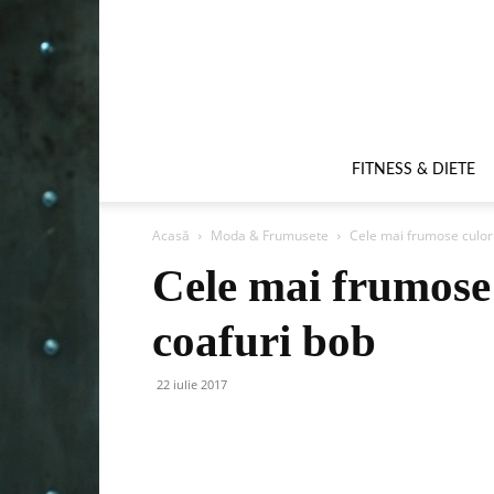
FITNESS & DIETE
Acasă
Moda & Frumusete
Cele mai frumose culori
Cele mai frumose 
coafuri bob
22 iulie 2017