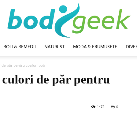
BOLI & REMEDII
NATURIST
MODA & FRUMUSETE
DIVE
BodyGeek
 de păr pentru coafuri bob
culori de păr pentru
1472
0