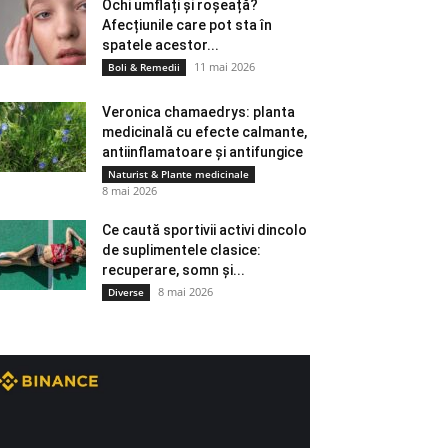
Ochi umflați și roșeață?
Afecțiunile care pot sta în
spatele acestor...
11 mai 2026
Boli & Remedii
Veronica chamaedrys: planta
medicinală cu efecte calmante,
antiinflamatoare și antifungice
Naturist & Plante medicinale
8 mai 2026
Ce caută sportivii activi dincolo
de suplimentele clasice:
recuperare, somn și...
8 mai 2026
Diverse