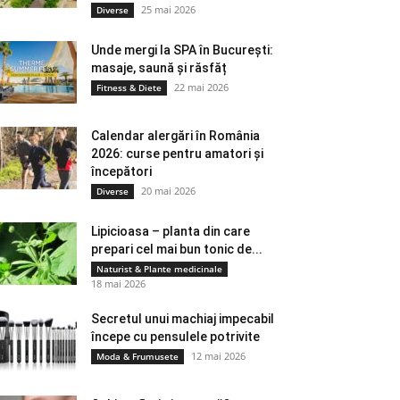
25 mai 2026
Diverse
Unde mergi la SPA în București:
masaje, saună și răsfăț
22 mai 2026
Fitness & Diete
Calendar alergări în România
2026: curse pentru amatori și
începători
20 mai 2026
Diverse
Lipicioasa – planta din care
prepari cel mai bun tonic de...
Naturist & Plante medicinale
18 mai 2026
Secretul unui machiaj impecabil
începe cu pensulele potrivite
12 mai 2026
Moda & Frumusete