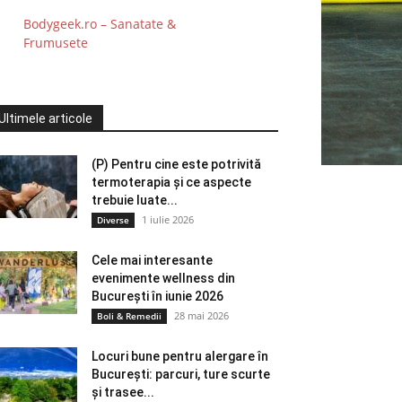
Bodygeek.ro – Sanatate &
Frumusete
Ultimele articole
(P) Pentru cine este potrivită
termoterapia și ce aspecte
trebuie luate...
1 iulie 2026
Diverse
Cele mai interesante
evenimente wellness din
București în iunie 2026
28 mai 2026
Boli & Remedii
Locuri bune pentru alergare în
București: parcuri, ture scurte
și trasee...