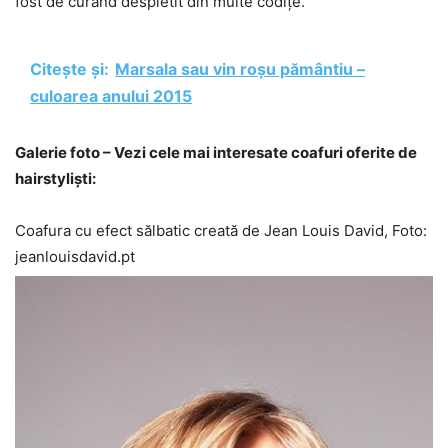
fost de curând despletit din multe codițe.
Citește și:
Marsala sau vin roșu pământiu –
culoarea anului 2015
Galerie foto – Vezi cele mai interesate coafuri oferite de
hairstyliști:
Coafura cu efect sălbatic creată de Jean Louis David, Foto:
jeanlouisdavid.pt