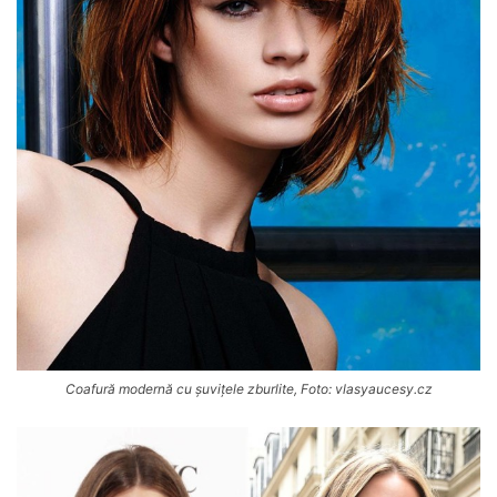
Coafură modernă cu șuvițele zburlite, Foto: vlasyaucesy.cz