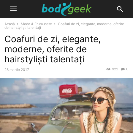
Acasă
Moda & Frumusete
Coafuri de zi, elegante, moderne, oferite
de hairstyliști talentați
Coafuri de zi, elegante,
moderne, oferite de
hairstyliști talentați
922
0
28 martie 2017