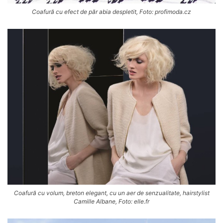
Coafură cu efect de păr abia despletit, Foto: profimoda.cz
Coafură cu volum, breton elegant, cu un aer de senzualitate, hairstylist
Camille Albane, Foto: elle.fr