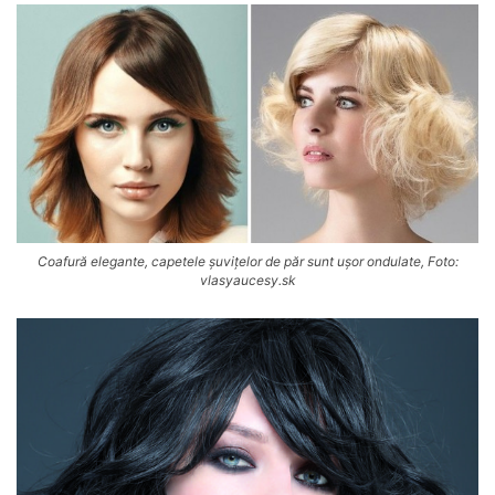
Coafură elegante, capetele șuvițelor de păr sunt ușor ondulate, Foto:
vlasyaucesy.sk