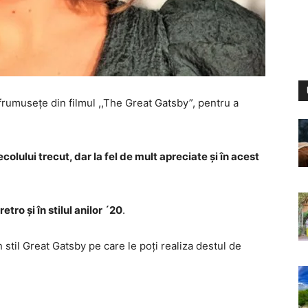
 frumusețe din filmul ,,The Great Gatsby”, pentru a
olului trecut, dar la fel de mult apreciate și în acest
tro și în stilul anilor ´20
.
în stil Great Gatsby pe care le poți realiza destul de