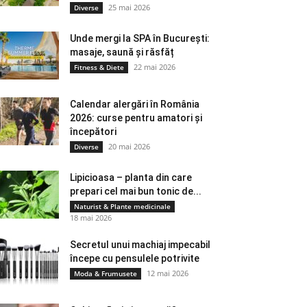
25 mai 2026
Diverse
Unde mergi la SPA în București:
masaje, saună și răsfăț
22 mai 2026
Fitness & Diete
Calendar alergări în România
2026: curse pentru amatori și
începători
20 mai 2026
Diverse
Lipicioasa – planta din care
prepari cel mai bun tonic de...
Naturist & Plante medicinale
18 mai 2026
Secretul unui machiaj impecabil
începe cu pensulele potrivite
12 mai 2026
Moda & Frumusete