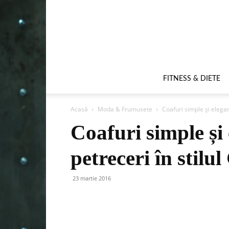
FITNESS & DIETE
Acasă
Moda & Frumusete
Coafuri simple și elegan
Coafuri simple și
petreceri în stilu
23 martie 2016