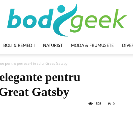
BOLI & REMEDII
NATURIST
MODA & FRUMUSETE
DIVE
BodyGeek
te pentru petreceri în stilul Great Gatsby
 elegante pentru
l Great Gatsby
1503
0