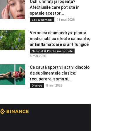
Ochi umflați și roșeață?
Afecțiunile care pot sta în
spatele acestor...
11 mai 2026
Boli & Remedii
Veronica chamaedrys: planta
medicinală cu efecte calmante,
antiinflamatoare și antifungice
Naturist & Plante medicinale
8 mai 2026
Ce caută sportivii activi dincolo
de suplimentele clasice:
recuperare, somn și...
8 mai 2026
Diverse