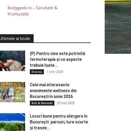
Bodygeek.ro – Sanatate &
Frumusete
Ultimele articole
(P) Pentru cine este potrivită
termoterapia și ce aspecte
trebuie luate...
1 iulie 2026
Diverse
Cele mai interesante
evenimente wellness din
București în iunie 2026
28 mai 2026
Boli & Remedii
Locuri bune pentru alergare în
București: parcuri, ture scurte
și trasee...