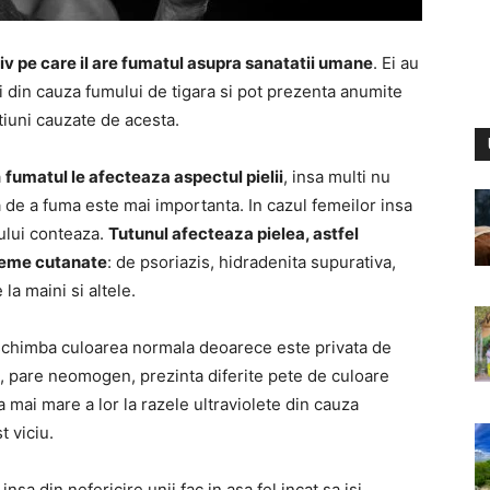
v pe care il are fumatul asupra sanatatii umane
. Ei au
ri din cauza fumului de tigara si pot prezenta anumite
iuni cauzate de acesta.
a
fumatul le afecteaza aspectul pielii
, insa multi nu
a de a fuma este mai importanta. In cazul femeilor insa
nului conteaza.
Tutunul afecteaza pielea, astfel
leme cutanate
: de psoriazis, hidradenita supurativa,
la maini si altele.
i schimba culoarea normala deoarece este privata de
, pare neomogen, prezinta diferite pete de culoare
a mai mare a lor la razele ultraviolete din cauza
t viciu.
sa din nefericire unii fac in asa fel incat sa isi