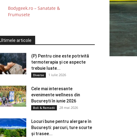
Bodygeek.ro – Sanatate &
Frumusete
Ultimele articole
(P) Pentru cine este potrivită
termoterapia și ce aspecte
trebuie luate...
1 iulie 2026
Diverse
Cele mai interesante
evenimente wellness din
București în iunie 2026
28 mai 2026
Boli & Remedii
Locuri bune pentru alergare în
București: parcuri, ture scurte
și trasee...