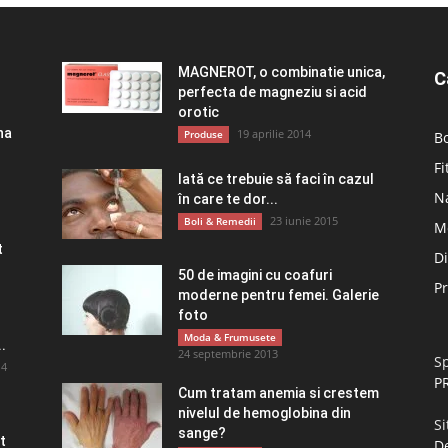
MAGNEROT, o combinatie unica,
C
perfecta de magneziu si acid
orotic
na
19 aprilie 2014
Produse
Bo
Fi
Iată ce trebuie să faci în cazul
Na
în care te dor...
23 iunie 2015
Boli & Remedii
M
t
D
50 de imagini cu coafuri
P
moderne pentru femei. Galerie
foto
Moda & Frumusete
.
24 septembrie 2013
Sp
14
P
Cum tratam anemia si crestem
nivelul de hemoglobina din
Si
sange?
t
De