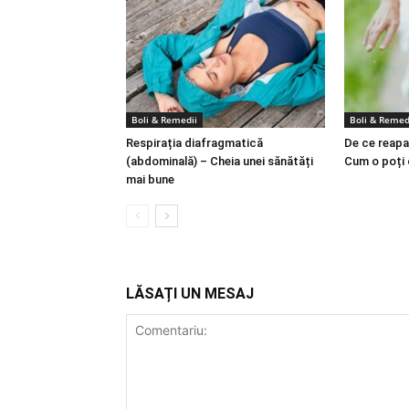
Boli & Remedii
Boli & Remed
Respirația diafragmatică
De ce reapa
(abdominală) – Cheia unei sănătăți
Cum o poți
mai bune
LĂSAȚI UN MESAJ