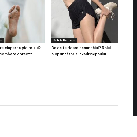
ii
Boli & Remedii
re ciuperca piciorului?
De ce te doare genunchiul? Rolul
 combate corect?
surprinzător al cvadricepsului