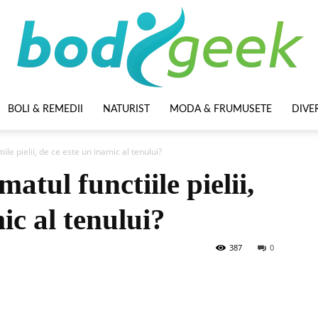
BOLI & REMEDII
NATURIST
MODA & FRUMUSETE
DIVE
BodyGeek
le pielii, de ce este un inamic al tenului?
tul functiile pielii,
ic al tenului?
387
0