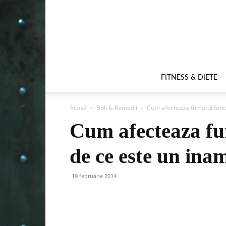
FITNESS & DIETE
Acasă
Boli & Remedii
Cum afecteaza fumatul functii
Cum afecteaza fuma
de ce este un inam
19 februarie 2014