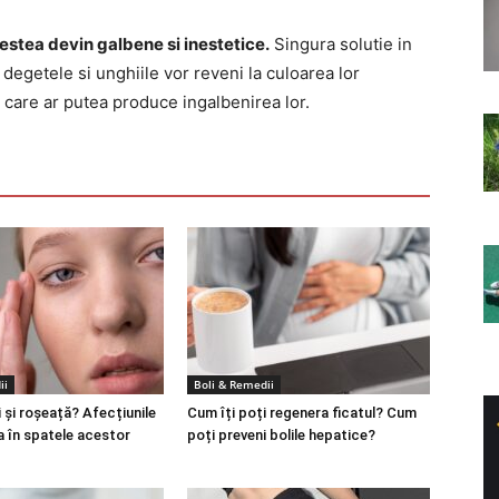
estea devin galbene si inestetice.
Singura solutie in
 degetele si unghiile vor reveni la culoarea lor
e care ar putea produce ingalbenirea lor.
ii
Boli & Remedii
 și roșeață? Afecțiunile
Cum îți poți regenera ficatul? Cum
a în spatele acestor
poți preveni bolile hepatice?