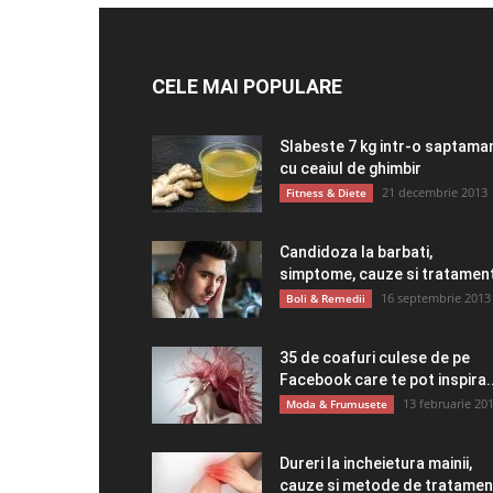
CELE MAI POPULARE
Slabeste 7 kg intr-o saptama
cu ceaiul de ghimbir
21 decembrie 2013
Fitness & Diete
Candidoza la barbati,
simptome, cauze si tratamen
16 septembrie 2013
Boli & Remedii
35 de coafuri culese de pe
Facebook care te pot inspira..
13 februarie 20
Moda & Frumusete
Dureri la incheietura mainii,
cauze si metode de tratamen