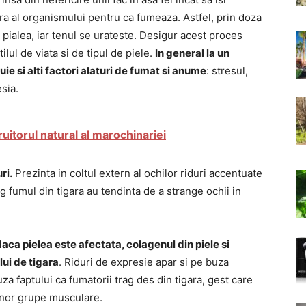
a al organismului pentru ca fumeaza. Astfel, prin doza
sc pialea, iar tenul se urateste. Desigur acest proces
ilul de viata si de tipul de piele.
In general la un
buie si alti factori alaturi de fumat si anume
: stresul,
sia.
uitorul natural al marochinariei
ri.
Prezinta in coltul extern al ochilor riduri accentuate
g fumul din tigara au tendinta de a strange ochii in
ca pielea este afectata, colagenul din piele si
lui de tigara
. Riduri de expresie apar si pe buza
uza faptului ca fumatorii trag des din tigara, gest care
 unor grupe musculare.