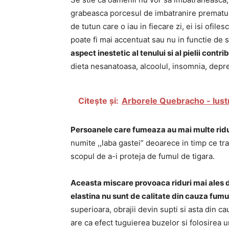
grabeasca porcesul de imbatranire prematur
de tutun care o iau in fiecare zi, ei isi ofile
poate fi mai accentuat sau nu in functie de st
aspect inestetic al tenului si al pielii contri
dieta nesanatoasa, alcoolul, insomnia, depre
Citește și:
Arborele Quebracho - lustr
Persoanele care fumeaza au mai multe ridu
numite ,,laba gastei” deoarece in timp ce tra
scopul de a-i proteja de fumul de tigara.
Aceasta miscare provoaca riduri mai ales da
elastina nu sunt de calitate din cauza fumu
superioara, obrajii devin supti si asta din ca
are ca efect tuguierea buzelor si folosirea