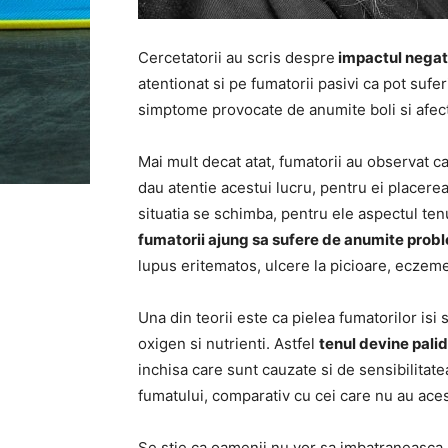
Cercetatorii au scris despre
impactul negati
atentionat si pe fumatorii pasivi ca pot sufe
simptome provocate de anumite boli si afect
Mai mult decat atat, fumatorii au observat c
dau atentie acestui lucru, pentru ei placere
situatia se schimba, pentru ele aspectul te
fumatorii ajung sa sufere de anumite prob
lupus eritematos, ulcere la picioare, eczeme 
Una din teorii este ca pielea fumatorilor is
oxigen si nutrienti. Astfel
tenul devine palid
inchisa care sunt cauzate si de sensibilitate
fumatului, comparativ cu cei care nu au aces
Se stie ca oamenii nu vor sa imbatraneasca, in