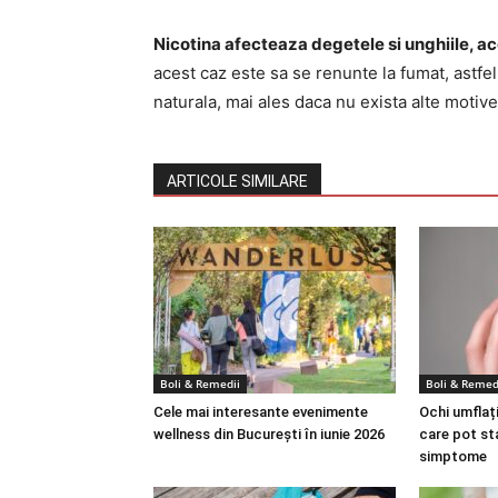
Nicotina afecteaza degetele si unghiile, ac
acest caz este sa se renunte la fumat, astfel
naturala, mai ales daca nu exista alte motiv
ARTICOLE SIMILARE
Boli & Remedii
Boli & Remed
Cele mai interesante evenimente
Ochi umflați
wellness din București în iunie 2026
care pot st
simptome