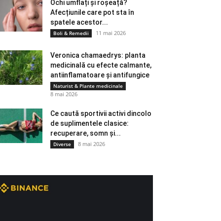
Ochi umflați și roșeață?
Afecțiunile care pot sta în
spatele acestor...
11 mai 2026
Boli & Remedii
Veronica chamaedrys: planta
medicinală cu efecte calmante,
antiinflamatoare și antifungice
Naturist & Plante medicinale
8 mai 2026
Ce caută sportivii activi dincolo
de suplimentele clasice:
recuperare, somn și...
8 mai 2026
Diverse