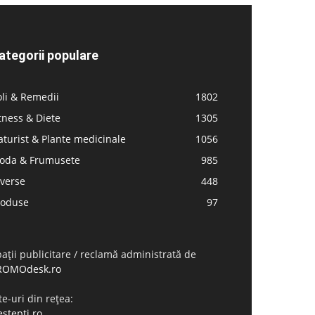
ategorii populare
li & Remedii
1802
tness & Diete
1305
turist & Plante medicinale
1056
oda & Frumusete
985
iverse
448
roduse
97
ații publicitare / reclamă administrată de
ROMOdesk.ro
te-uri din rețea:
stepti.ro