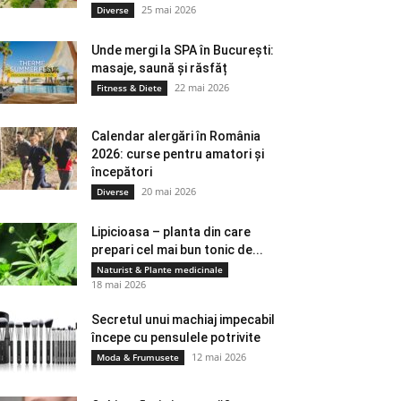
25 mai 2026
Diverse
Unde mergi la SPA în București:
masaje, saună și răsfăț
22 mai 2026
Fitness & Diete
Calendar alergări în România
2026: curse pentru amatori și
începători
20 mai 2026
Diverse
Lipicioasa – planta din care
prepari cel mai bun tonic de...
Naturist & Plante medicinale
18 mai 2026
Secretul unui machiaj impecabil
începe cu pensulele potrivite
12 mai 2026
Moda & Frumusete