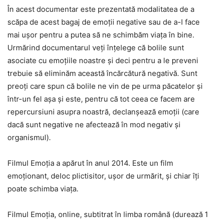
În acest documentar este prezentată modalitatea de a
scăpa de acest bagaj de emoții negative sau de a-l face
mai ușor pentru a putea să ne schimbăm viața în bine.
Urmărind documentarul veți înțelege că bolile sunt
asociate cu emoțiile noastre și deci pentru a le preveni
trebuie să eliminăm această încărcătură negativă. Sunt
preoți care spun că bolile ne vin de pe urma păcatelor și
într-un fel așa și este, pentru că tot ceea ce facem are
repercursiuni asupra noastră, declanșează emoții (care
dacă sunt negative ne afectează în mod negativ și
organismul).
Filmul Emoția a apărut în anul 2014. Este un film
emoționant, deloc plictisitor, ușor de urmărit, și chiar îți
poate schimba viața.
Filmul Emoția, online, subtitrat în limba română (durează 1