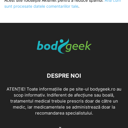
Acest site folosește Akismet pentru a reduce spamul.
Află cum
sunt procesate datele comentariilor tale
.
DESPRE NOI
ATENȚIE! Toate informațiile de pe site-ul bodygeek.ro au
scop informativ. Indiferent de afecțiune sau boală,
tratamentul medical trebuie prescris doar de către un
medic, iar medicamentele se administrează doar la
recomandarea specialistului.