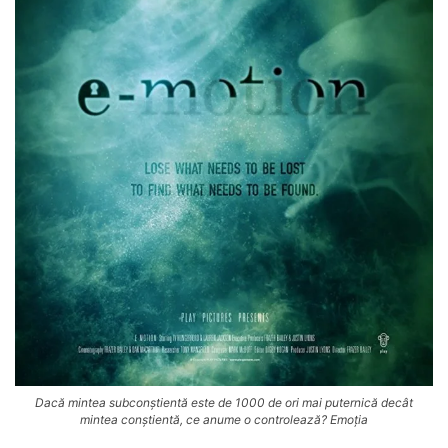
Dacă mintea subconștientă este de 1000 de ori mai puternică decât
mintea conștientă, ce anume o controlează? Emoția