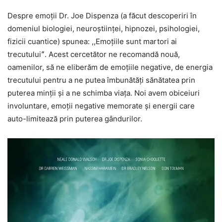
Despre emoții Dr. Joe Dispenza (a făcut descoperiri în
domeniul biologiei, neuroștiinței, hipnozei, psihologiei,
fizicii cuantice) spunea: ,,Emoțiile sunt martori ai
trecutuluiˮ. Acest cercetător ne recomandă nouă,
oamenilor, să ne eliberăm de emoțiile negative, de energia
trecutului pentru a ne putea îmbunătăți sănătatea prin
puterea minții și a ne schimba viața. Noi avem obiceiuri
involuntare, emoții negative memorate și energii care
auto-limitează prin puterea gândurilor.