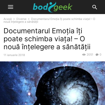
Acasă
Diverse
Documentarul Emoția îți poate schimba viața! – O
nouă înțelegere a sănătății
Documentarul Emoția îți
poate schimba viața! – O
nouă înțelegere a sănătății
2051
0
11 ianuarie 2018