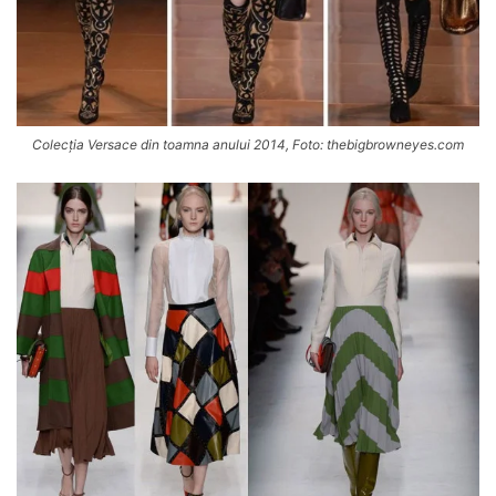
Colecția Versace din toamna anului 2014, Foto: thebigbrowneyes.com