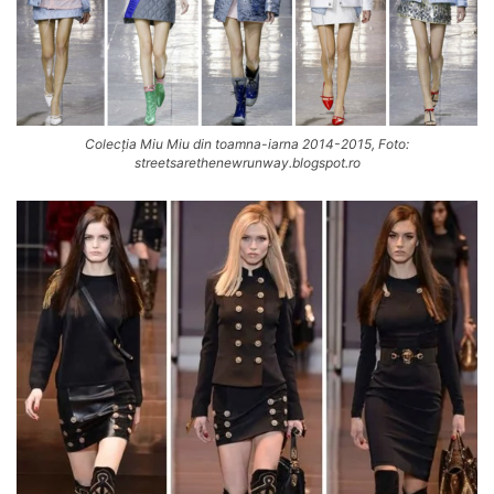
Colecția Miu Miu din toamna-iarna 2014-2015, Foto:
streetsarethenewrunway.blogspot.ro