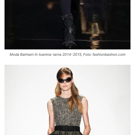
Moda Balmain în toamna-iarna 2014-2015, Foto: fashionbashon.com