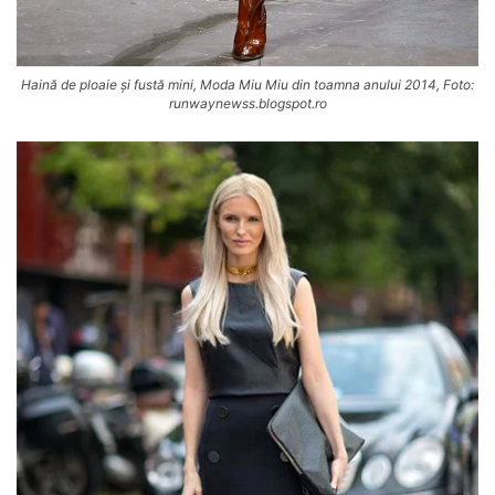
Haină de ploaie și fustă mini, Moda Miu Miu din toamna anului 2014, Foto:
runwaynewss.blogspot.ro