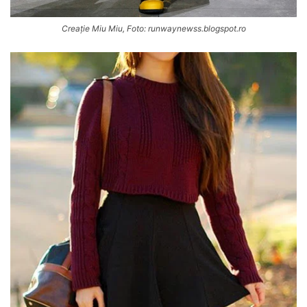
Creație Miu Miu, Foto: runwaynewss.blogspot.ro