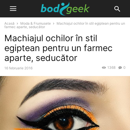
Acasă
Moda & Frumusete
Machiajul ochilor în stil egiptean pentru un
farmec aparte, seducător
Machiajul ochilor în stil
egiptean pentru un farmec
aparte, seducător
1368
0
16 februarie 2016