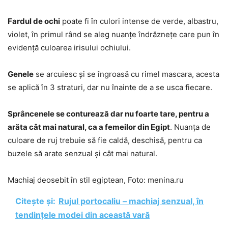
Fardul de ochi
poate fi în culori intense de verde, albastru,
violet, în primul rând se aleg nuanțe îndrăznețe care pun în
evidență culoarea irisului ochiului.
Genele
se arcuiesc și se îngroasă cu rimel mascara, acesta
se aplică în 3 straturi, dar nu înainte de a se usca fiecare.
Sprâncenele se conturează dar nu foarte tare, pentru a
arăta cât mai natural, ca a femeilor din Egipt
. Nuanța de
culoare de ruj trebuie să fie caldă, deschisă, pentru ca
buzele să arate senzual și cât mai natural.
Machiaj deosebit în stil egiptean, Foto: menina.ru
Citește și:
Rujul portocaliu – machiaj senzual, în
tendințele modei din această vară