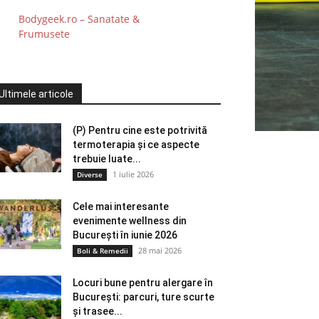
Bodygeek.ro – Sanatate &
Frumusete
Ultimele articole
(P) Pentru cine este potrivită
termoterapia și ce aspecte
trebuie luate...
1 iulie 2026
Diverse
Cele mai interesante
evenimente wellness din
București în iunie 2026
28 mai 2026
Boli & Remedii
Locuri bune pentru alergare în
București: parcuri, ture scurte
și trasee...