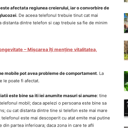
 este afectata regiunea creierului, iar o convorbire de
glucozei
. De aceea telefonul trebuie tinut cat mai
 distanta dintre telefon si cap trebuie sa fie de minim
ongevitate – Mișcarea îți menține vitalitatea,
foane mobile pot avea probleme de comportament
. La
 le poate fi afectat.
atii este bine sa iti iei anumite masuri si anume
: tine
 telefonul mobil; daca apelezi o persoana este bine sa
s; cu cat distanta dintre tine si telefon este mai mare
cat telefonul este mai descoperit cu atat emite mai putine
ne din partea inferioara; daca zona in care te afli