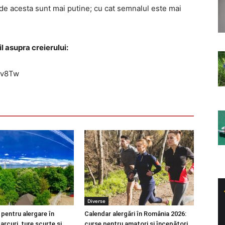
 de acesta sunt mai putine; cu cat semnalul este mai
l asupra creierului:
7v8Tw
Diverse
 pentru alergare în
Calendar alergări în România 2026:
arcuri, ture scurte și
curse pentru amatori și începători