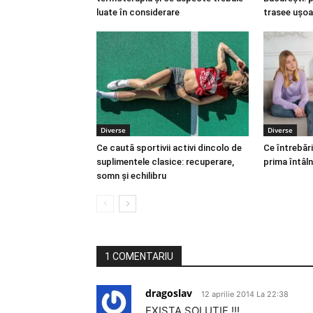
luate în considerare
trasee ușoa
Diverse
Diverse
Ce caută sportivii activi dincolo de
Ce întrebări
suplimentele clasice: recuperare,
prima întâln
somn și echilibru
1 COMENTARIU
dragoslav
12 aprilie 2014 La 22:38
EXISTA SOLUTIE !!!