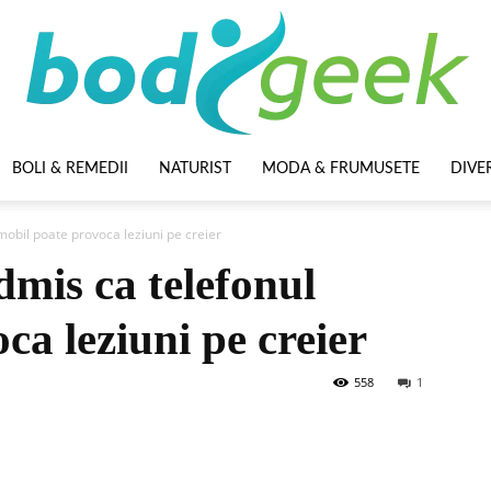
BOLI & REMEDII
NATURIST
MODA & FRUMUSETE
DIVE
BodyGeek
mobil poate provoca leziuni pe creier
dmis ca telefonul
ca leziuni pe creier
558
1