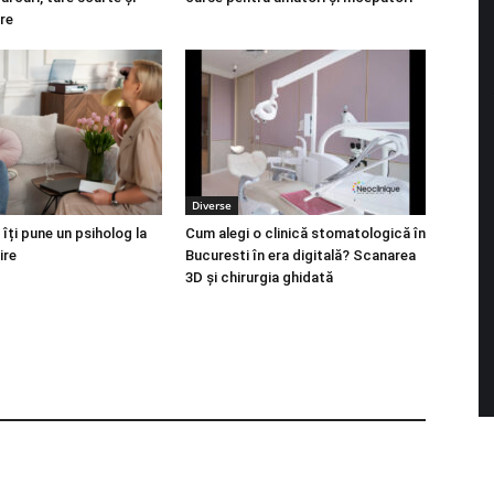
re
Diverse
 îți pune un psiholog la
Cum alegi o clinică stomatologică în
ire
Bucuresti în era digitală? Scanarea
3D și chirurgia ghidată