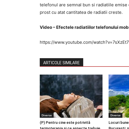
telefonul are semnal bun si radiatiile emise
prost cu atat cantitatea de radiatii creste.
Video – Efectele radiatiilor telefonului mobi
https://www.youtube.com/watch?v=7sXzEt
ARTICOLE SIMILARE
Diverse
Diverse
(P) Pentru cine este potrivită
Locuri bune
termoterapia și ce aspecte trebuie
București: p