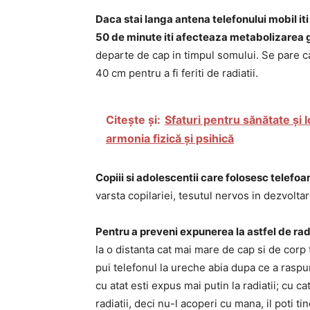
Daca stai langa antena telefonului mobil iti
50 de minute iti afecteaza metabolizarea 
departe de cap in timpul somului. Se pare ca
40 cm pentru a fi feriti de radiatii.
Citește și:
Sfaturi pentru sănătate și l
armonia fizică și psihică
Copiii si adolescentii care folosesc tele
varsta copilariei, tesutul nervos in dezvoltare
Pentru a preveni expunerea la astfel de radi
la o distanta cat mai mare de cap si de corp
pui telefonul la ureche abia dupa ce a raspun
cu atat esti expus mai putin la radiatii; cu 
radiatii, deci nu-l acoperi cu mana, il poti ti