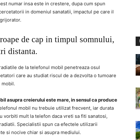
Acest numar insa este in crestere, dupa cum spun
 cercetatorii in domeniul sanatatii, impactul pe care il
grijorator.
proape de cap in timpul somnului,
ri distanta.
radiatile de la telefonul mobil penetreaza osul
etatori care au studiat riscul de a dezvolta o tumoare
i mobil.
obil asupra creierului este mare, in sensul ca produce
telefonul mobil nu trebuie utilizat frecvent, iar durata
 vorbiti mult la telefon daca vreti sa fiti sanatosi,
diatii. Specialistii spun ca efectele utilizarii
e si nocive chiar si asupra mediului.