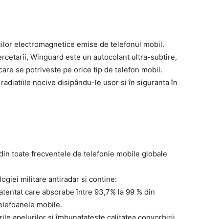
iilor electromagnetice emise de telefonul mobil.
ercetarii, Winguard este un autocolant ultra-subtire,
t care se potriveste pe orice tip de telefon mobil.
adiatiile nocive disipându-le usor si în siguranta în
 din toate frecventele de telefonie mobile globale
ogiei militare antiradar si contine:
entat care absorabe între 93,7% la 99 % din
telefoanele mobile.
e apelurilor si îmbunatateste calitatea convorbirii,