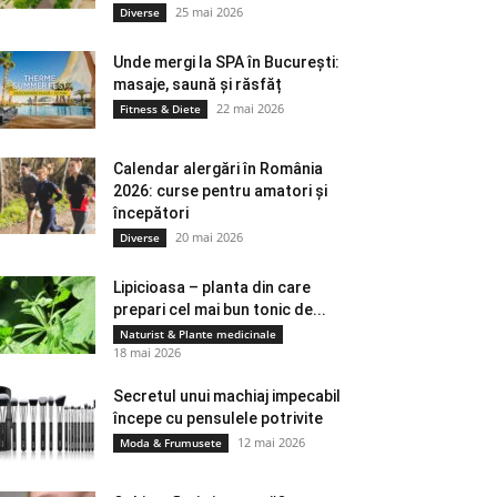
25 mai 2026
Diverse
Unde mergi la SPA în București:
masaje, saună și răsfăț
22 mai 2026
Fitness & Diete
Calendar alergări în România
2026: curse pentru amatori și
începători
20 mai 2026
Diverse
Lipicioasa – planta din care
prepari cel mai bun tonic de...
Naturist & Plante medicinale
18 mai 2026
Secretul unui machiaj impecabil
începe cu pensulele potrivite
12 mai 2026
Moda & Frumusete