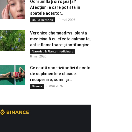
Ochi umflați și roșeață?
Afecțiunile care pot sta în
spatele acestor...
11 mai 2026
Boli & Remedii
Veronica chamaedrys: planta
medicinală cu efecte calmante,
antiinflamatoare și antifungice
Naturist & Plante medicinale
8 mai 2026
Ce caută sportivii activi dincolo
de suplimentele clasice:
recuperare, somn și...
8 mai 2026
Diverse