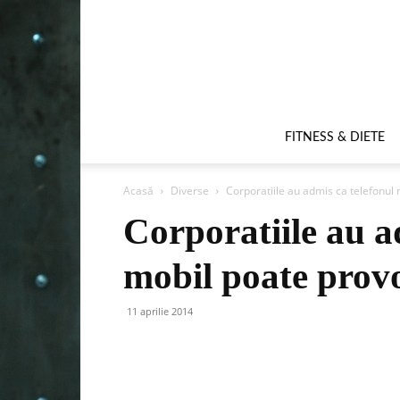
FITNESS & DIETE
Acasă
Diverse
Corporatiile au admis ca telefonul 
Corporatiile au a
mobil poate provo
11 aprilie 2014