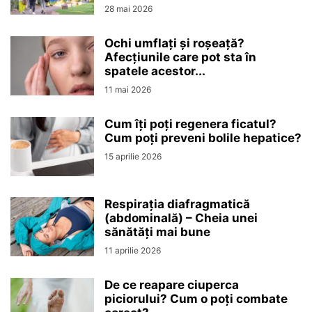
28 mai 2026
Ochi umflați și roșeață?
Afecțiunile care pot sta în
spatele acestor...
11 mai 2026
Cum îți poți regenera ficatul?
Cum poți preveni bolile hepatice?
15 aprilie 2026
Respirația diafragmatică
(abdominală) – Cheia unei
sănătăți mai bune
11 aprilie 2026
De ce reapare ciuperca
piciorului? Cum o poți combate