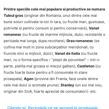
Printre speciile cele mai populare si productive se numara
Tuleul gras
(originar din Romania, unul dintre cele mai
bune soiuri cultivate la noi in tara, cu fructe mari, gustoase,
potrivite si pentru consum si pentru conservare),
Vanat
romanesc
(cu fructe de marime mijlocie, dulci, rezistente o
perioada mai lunga, dupa recoltare),
Gras romanesc
(se
cultiva mai mult in zona subcarpatilor meridionali, cu
fruncte mici si mijlocii, dulci),
Vanat de Italia
(cu fructe
mari, cu o forma specifica – “piept de porumbel” – intr-o
parte, pielita mai groasa si miezul galben),
Castleton
(cu
fructe foarte bune pentru a fi consumate in stare
proaspata),
Agen
(provine din Franta, face unele dintre
cele mai dulci si aromate prune),
Stanley
(un soi mai nou,
originar din SUA, foarte apreciat de consumatori) etc.
Citește și:
Pericolele ce se ascund in produsele