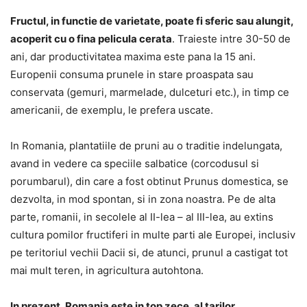
Fructul, in functie de varietate, poate fi sferic sau alungit,
acoperit cu o fina pelicula cerata
. Traieste intre 30-50 de
ani, dar productivitatea maxima este pana la 15 ani.
Europenii consuma prunele in stare proaspata sau
conservata (gemuri, marmelade, dulceturi etc.), in timp ce
americanii, de exemplu, le prefera uscate.
In Romania, plantatiile de pruni au o traditie indelungata,
avand in vedere ca speciile salbatice (corcodusul si
porumbarul), din care a fost obtinut Prunus domestica, se
dezvolta, in mod spontan, si in zona noastra. Pe de alta
parte, romanii, in secolele al II-lea – al III-lea, au extins
cultura pomilor fructiferi in multe parti ale Europei, inclusiv
pe teritoriul vechii Dacii si, de atunci, prunul a castigat tot
mai mult teren, in agricultura autohtona.
In prezent, Romania este in top zece, al tarilor