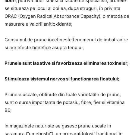
liberi
; potrivit unor statistici facute de specialisti, prunele
se situeaza pe locul al doilea, dupa struguri, in privinta
ORAC (Oxygen Radical Absorbance Capacity), o metoda de
masurare a valorii anitioxidante;
Consumul de prune incetineste fenomenul de imbatranire
si are efecte benefice asupra tenului;
Prunele sunt laxative si favorizeaza eliminarea toxinelor
;
Stimuleaza sistemul nervos si functionarea ficatului
;
Prunele uscate, obtinute din toate varietatile de prune,
sunt o sursa importanta de potasiu, fibre, fier si vitamina
B6;
In magazinele naturiste se gasesc prune uscate in
saramura (“umeboshi”), un preparat folosit traditional in