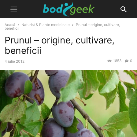
Acasă
Naturist & Plante medicinale
Prunul – origine, cultivare,
beneficii
Prunul – origine, cultivare,
beneficii
1853
0
4 iulie 2012