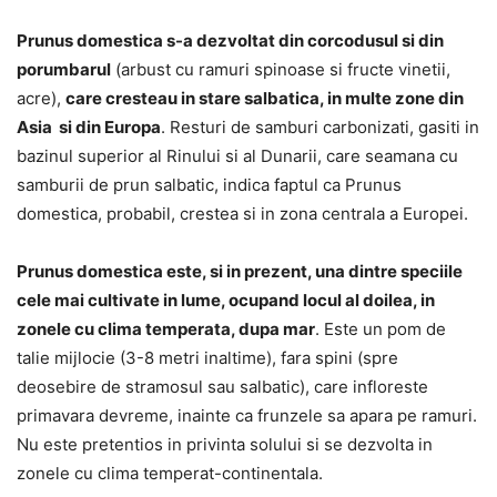
Prunus domestica s-a dezvoltat din corcodusul si din
porumbarul
(arbust cu ramuri spinoase si fructe vinetii,
acre),
care cresteau in stare salbatica, in multe zone din
Asia si din Europa
. Resturi de samburi carbonizati, gasiti in
bazinul superior al Rinului si al Dunarii, care seamana cu
samburii de prun salbatic, indica faptul ca Prunus
domestica, probabil, crestea si in zona centrala a Europei.
Prunus domestica este, si in prezent, una dintre speciile
cele mai cultivate in lume, ocupand locul al doilea, in
zonele cu clima temperata, dupa mar
. Este un pom de
talie mijlocie (3-8 metri inaltime), fara spini (spre
deosebire de stramosul sau salbatic), care infloreste
primavara devreme, inainte ca frunzele sa apara pe ramuri.
Nu este pretentios in privinta solului si se dezvolta in
zonele cu clima temperat-continentala.