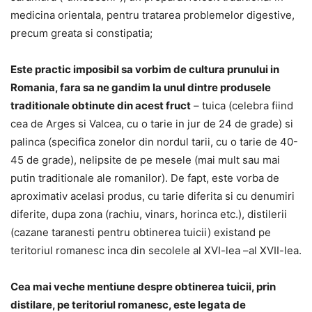
medicina orientala, pentru tratarea problemelor digestive,
precum greata si constipatia;
Este practic imposibil sa vorbim de cultura prunului in
Romania, fara sa ne gandim la unul dintre produsele
traditionale obtinute din acest fruct
– tuica (celebra fiind
cea de Arges si Valcea, cu o tarie in jur de 24 de grade) si
palinca (specifica zonelor din nordul tarii, cu o tarie de 40-
45 de grade), nelipsite de pe mesele (mai mult sau mai
putin traditionale ale romanilor). De fapt, este vorba de
aproximativ acelasi produs, cu tarie diferita si cu denumiri
diferite, dupa zona (rachiu, vinars, horinca etc.), distilerii
(cazane taranesti pentru obtinerea tuicii) existand pe
teritoriul romanesc inca din secolele al XVI-lea –al XVII-lea.
Cea mai veche mentiune despre obtinerea tuicii, prin
distilare, pe teritoriul romanesc, este legata de