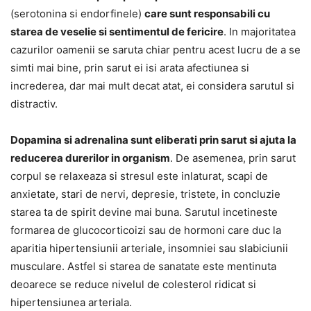
(serotonina si endorfinele)
care sunt responsabili cu
starea de veselie si sentimentul de fericire
. In majoritatea
cazurilor oamenii se saruta chiar pentru acest lucru de a se
simti mai bine, prin sarut ei isi arata afectiunea si
increderea, dar mai mult decat atat, ei considera sarutul si
distractiv.
Dopamina si adrenalina sunt eliberati prin sarut si ajuta la
reducerea durerilor in organism
. De asemenea, prin sarut
corpul se relaxeaza si stresul este inlaturat, scapi de
anxietate, stari de nervi, depresie, tristete, in concluzie
starea ta de spirit devine mai buna. Sarutul incetineste
formarea de glucocorticoizi sau de hormoni care duc la
aparitia hipertensiunii arteriale, insomniei sau slabiciunii
musculare. Astfel si starea de sanatate este mentinuta
deoarece se reduce nivelul de colesterol ridicat si
hipertensiunea arteriala.