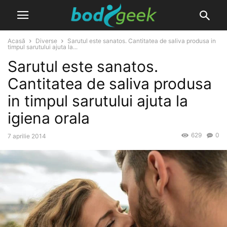
Acasă
Diverse
Sarutul este sanatos. Cantitatea de saliva produsa in
timpul sarutului ajuta la...
Sarutul este sanatos.
Cantitatea de saliva produsa
in timpul sarutului ajuta la
igiena orala
629
0
7 aprilie 2014