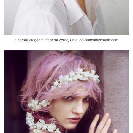
Coafură elegantă cu părul verde, Foto: hair.allwomenstalk.com