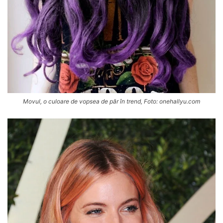
Movul, o culoare de vopsea de păr în trend, Foto: onehallyu.com