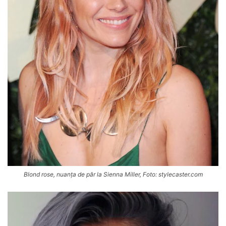
Blond rose, nuanța de păr la Sienna Miller, Foto: stylecaster.com