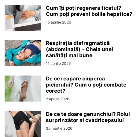
Cum îți poți regenera ficatul?
Cum poți preveni bolile hepatice?
15 aprilie 2026
Respirația diafragmatică
(abdominală) – Cheia unei
sănătăți mai bune
11 aprilie 2026
De ce reapare ciuperca
piciorului? Cum o poți combate
corect?
2 aprilie 2026
De ce te doare genunchiul? Rolul
surprinzător al cvadricepsului
30 martie 2026