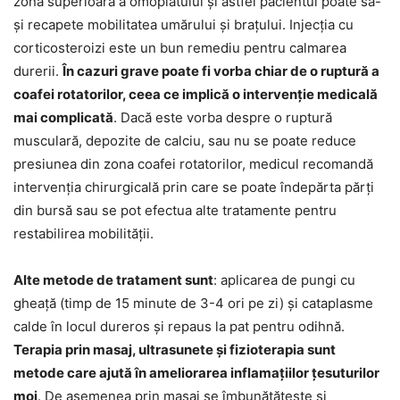
zona superioară a omoplatului și astfel pacientul poate să-
și recapete mobilitatea umărului și brațului. Injecția cu
corticosteroizi este un bun remediu pentru calmarea
durerii.
În cazuri grave poate fi vorba chiar de o ruptură a
coafei rotatorilor, ceea ce implică o intervenție medicală
mai complicată
. Dacă este vorba despre o ruptură
musculară, depozite de calciu, sau nu se poate reduce
presiunea din zona coafei rotatorilor, medicul recomandă
intervenția chirurgicală prin care se poate îndepărta părți
din bursă sau se pot efectua alte tratamente pentru
restabilirea mobilității.
Alte metode de tratament sunt
: aplicarea de pungi cu
gheață (timp de 15 minute de 3-4 ori pe zi) și cataplasme
calde în locul dureros și repaus la pat pentru odihnă.
Terapia prin masaj, ultrasunete și fizioterapia sunt
metode care ajută în ameliorarea inflamațiilor țesuturilor
moi
. De asemenea prin masaj se îmbunătățește și