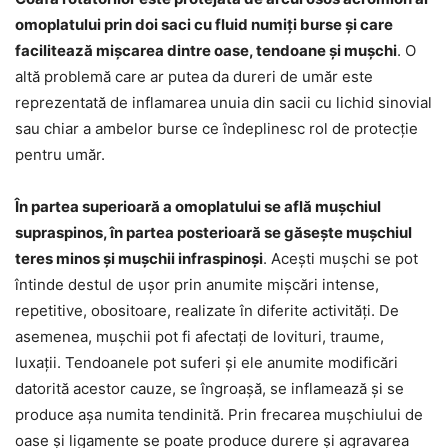
omoplatului prin doi saci cu fluid numiți burse și care
facilitează mișcarea dintre oase, tendoane și mușchi
. O
altă problemă care ar putea da dureri de umăr este
reprezentată de inflamarea unuia din sacii cu lichid sinovial
sau chiar a ambelor burse ce îndeplinesc rol de protecție
pentru umăr.
În partea superioară a omoplatului se află mușchiul
supraspinos, în partea posterioară se găsește mușchiul
teres minos și mușchii infraspinoși
. Acești mușchi se pot
întinde destul de ușor prin anumite mișcări intense,
repetitive, obositoare, realizate în diferite activități. De
asemenea, mușchii pot fi afectați de lovituri, traume,
luxații. Tendoanele pot suferi și ele anumite modificări
datorită acestor cauze, se îngroașă, se inflamează și se
produce așa numita tendinită. Prin frecarea mușchiului de
oase și ligamente se poate produce durere și agravarea