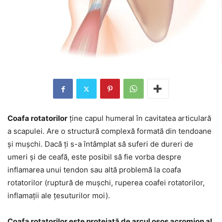
Coafa rotatorilor
ține capul humeral în cavitatea articulară
a scapulei. Are o structură complexă formată din tendoane
și mușchi. Dacă ți s-a întâmplat să suferi de dureri de
umeri și de ceafă, este posibil să fie vorba despre
inflamarea unui tendon sau altă problemă la coafa
rotatorilor (ruptură de mușchi, ruperea coafei rotatorilor,
inflamații ale țesuturilor moi).
Coafa rotatorilor este protejată de arcul osos acromion al