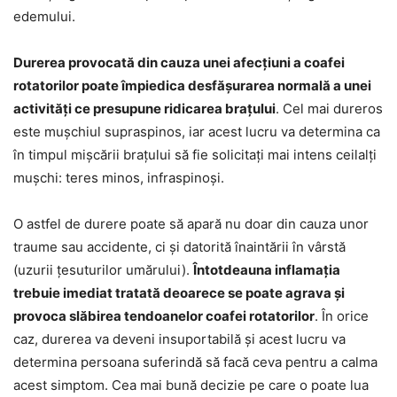
edemului.
Durerea provocată din cauza unei afecțiuni a coafei
rotatorilor poate împiedica desfășurarea normală a unei
activități ce presupune ridicarea brațului
. Cel mai dureros
este mușchiul supraspinos, iar acest lucru va determina ca
în timpul mișcării brațului să fie solicitați mai intens ceilalți
mușchi: teres minos, infraspinoși.
O astfel de durere poate să apară nu doar din cauza unor
traume sau accidente, ci și datorită înaintării în vârstă
(uzurii țesuturilor umărului).
Întotdeauna inflamația
trebuie imediat tratată deoarece se poate agrava și
provoca slăbirea tendoanelor coafei rotatorilor
. În orice
caz, durerea va deveni insuportabilă și acest lucru va
determina persoana suferindă să facă ceva pentru a calma
acest simptom. Cea mai bună decizie pe care o poate lua