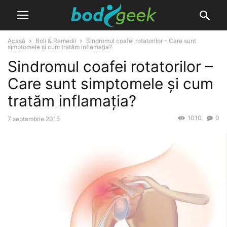
Acasă
Boli & Remedii
Sindromul coafei rotatorilor – Care sunt
simptomele și cum tratăm inflamația?
Sindromul coafei rotatorilor –
Care sunt simptomele și cum
tratăm inflamația?
1010
0
7 septembrie 2015