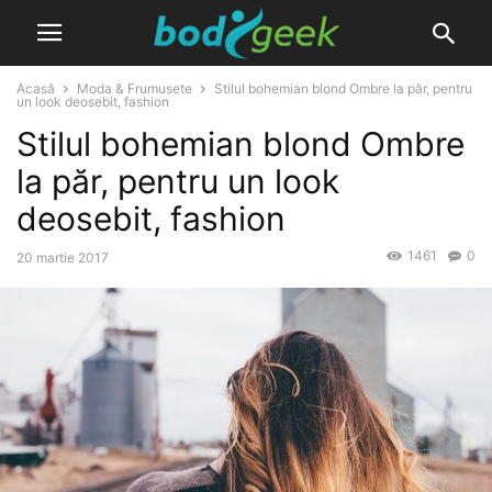
Acasă
Moda & Frumusete
Stilul bohemian blond Ombre la păr, pentru
un look deosebit, fashion
Stilul bohemian blond Ombre
la păr, pentru un look
deosebit, fashion
1461
0
20 martie 2017