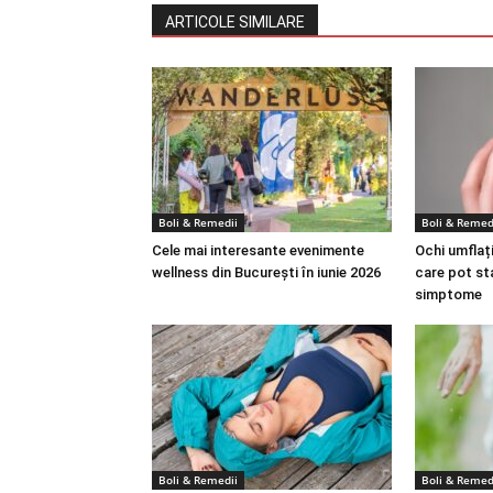
ARTICOLE SIMILARE
Boli & Remedii
Boli & Remed
Cele mai interesante evenimente
Ochi umflați
wellness din București în iunie 2026
care pot st
simptome
Boli & Remedii
Boli & Remed