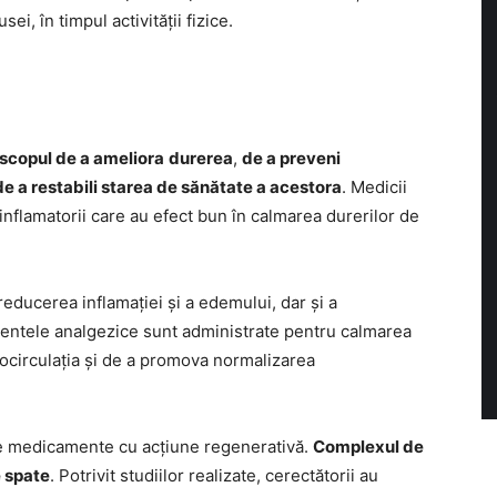
sei, în timpul activității fizice.
 scopul de a ameliora
durerea
,
de a preveni
de a restabili starea de sănătate a acestora
. Medicii
flamatorii care au efect bun în calmarea durerilor de
ducerea inflamației și a edemului, dar și a
amentele analgezice sunt administrate pentru calmarea
crocirculația și de a promova normalizarea
lte medicamente cu acțiune regenerativă.
Complexul de
e spate
. Potrivit studiilor realizate, cerectătorii au