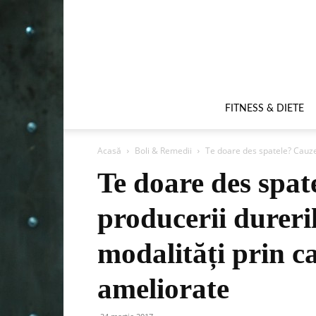
FITNESS & DIETE
Acasă
Boli & Remedii
Te doare des spatele? Cauzele
Te doare des spat
producerii dureril
modalități prin c
ameliorate