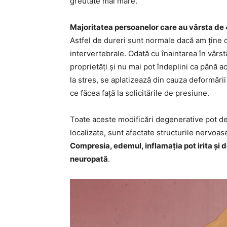
greutate mai mare.
Majoritatea persoanelor care au vârsta de 
Astfel de dureri sunt normale dacă am ține c
intervertebrale. Odată cu înaintarea în vârst
proprietăți și nu mai pot îndeplini ca până a
la stres, se aplatizează din cauza deformării n
ce făcea față la solicitările de presiune.
Toate aceste modificări degenerative pot de
localizate, sunt afectate structurile nervoase
Compresia, edemul, inflamația pot irita și 
neuropată
.