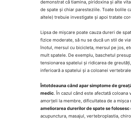
demonstrat că tiamina, piridoxina și alte vit
de spate și chiar paresteziile. Toate bolile 
altele) trebuie investigate și apoi tratate c
Lipsa de mișcare poate cauza dureri de spate
fizice moderate, să nu se ducă un stil de vi
înotul, mersul cu bicicleta, mersul pe jos, e
mult spatele. De exemplu, baschetul presupun
tensionarea spatelui și ridicarea de greutăți,
inferioară a spatelui și a coloanei vertebrale
Întotdeauna când apar simptome de greață, s
medic
. În cazul când este afectată coloana 
amorțeli la membre, dificultatea de a mișca 
ameliorarea durerilor de spate se folosesc d
acupunctura, masajul, vertebroplastia, chiro