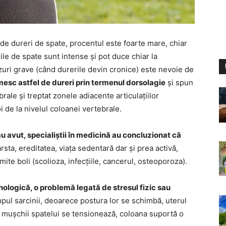
e dureri de spate, procentul este foarte mare, chiar
le de spate sunt intense și pot duce chiar la
zuri grave (când durerile devin cronice) este nevoie de
esc astfel de dureri prin termenul dorsolagie
și spun
rale și treptat zonele adiacente articulațiilor
i de la nivelul coloanei vertebrale.
u avut, specialiștii în medicină au concluzionat că
ârsta, ereditatea, viața sedentară dar și prea activă,
ite boli (scolioza, infecțiile, cancerul, osteoporoza).
ologică, o problemă legată de stresul fizic sau
mpul sarcinii, deoarece postura lor se schimbă, uterul
, mușchii spatelui se tensionează, coloana suportă o