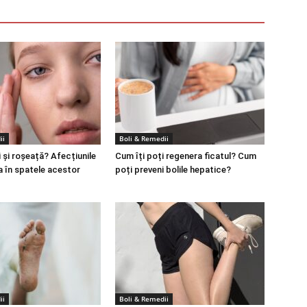
ii
Boli & Remedii
 și roșeață? Afecțiunile
Cum îți poți regenera ficatul? Cum
a în spatele acestor
poți preveni bolile hepatice?
ii
Boli & Remedii