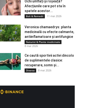
Ochi umflați și roșeață?
Afecțiunile care pot sta în
spatele acestor...
11 mai 2026
Boli & Remedii
Veronica chamaedrys: planta
medicinală cu efecte calmante,
antiinflamatoare și antifungice
Naturist & Plante medicinale
8 mai 2026
Ce caută sportivii activi dincolo
de suplimentele clasice:
recuperare, somn și...
8 mai 2026
Diverse