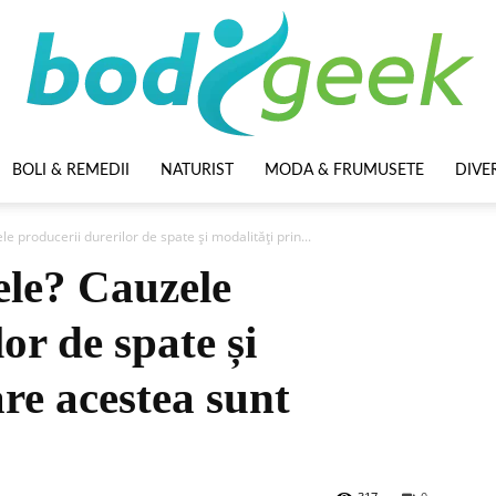
BOLI & REMEDII
NATURIST
MODA & FRUMUSETE
DIVE
BodyGeek
 producerii durerilor de spate și modalități prin...
ele? Cauzele
or de spate și
are acestea sunt