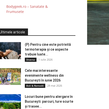
Bodygeek.ro – Sanatate &
Frumusete
Ultimele articole
(P) Pentru cine este potrivită
termoterapia și ce aspecte
trebuie luate...
1 iulie 2026
Diverse
Cele mai interesante
evenimente wellness din
București în iunie 2026
28 mai 2026
Boli & Remedii
Locuri bune pentru alergare în
București: parcuri, ture scurte
și trasee...