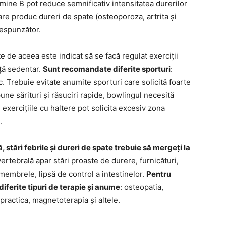
amine B pot reduce semnificativ intensitatea durerilor
care produc dureri de spate (osteoporoza, artrita și
orespunzător.
 de aceea este indicat să se facă regulat exerciții
ață sedentar.
Sunt recomandate diferite sporturi
:
tc. Trebuie evitate anumite sporturi care solicită foarte
e sărituri și răsuciri rapide, bowlingul necesită
 exercițiile cu haltere pot solicita excesiv zona
.
tări febrile și dureri de spate trebuie să mergeți la
vertebrală apar stări proaste de durere, furnicături,
membrele, lipsă de control a intestinelor.
Pentru
iferite tipuri de terapie și anume
: osteopatia,
practica, magnetoterapia și altele.