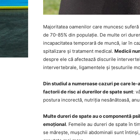
Majoritatea oamenilor care muncesc suferă d
de 70-85% din populație. De multe ori dureri
incapacitatea temporară de muncă, iar în ca
spitalizare și tratament medical.
Medicii num
despre ele că afectează discurile interverteb
intervertebrale, ligamentele și țesuturile mo
Din studiul a numeroase cazuri pe care le-a
factorii de risc ai durerilor de spate sunt
: v
postura incorectă, nutriția nesănătoasă, anum
Multe dureri de spate au o componentă psih
emoțional
. Femeile au dureri de spate în ti
se mărește, mușchii abdominali sunt întinși