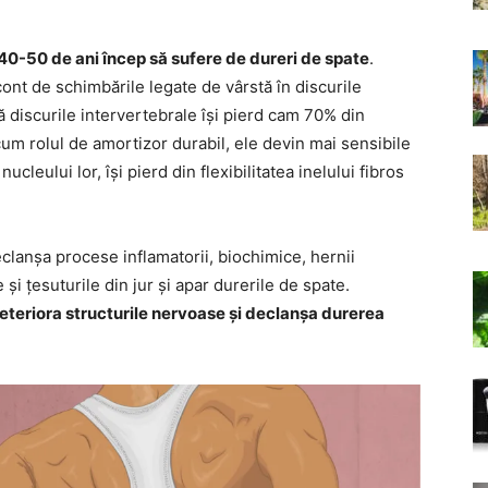
40-50 de ani încep să sufere de dureri de spate
.
ont de schimbările legate de vârstă în discurile
ă discurile intervertebrale își pierd cam 70% din
cum rolul de amortizor durabil, ele devin mai sensibile
ucleului lor, își pierd din flexibilitatea inelului fibros
clanșa procese inflamatorii, biochimice, hernii
 și țesuturile din jur și apar durerile de spate.
deteriora structurile nervoase și declanșa durerea