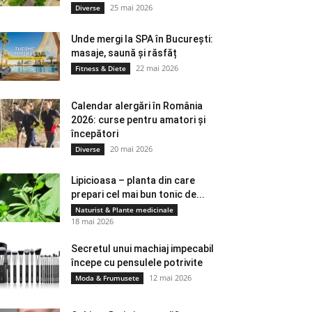
25 mai 2026
Diverse
Unde mergi la SPA în București:
masaje, saună și răsfăț
22 mai 2026
Fitness & Diete
Calendar alergări în România
2026: curse pentru amatori și
începători
20 mai 2026
Diverse
Lipicioasa – planta din care
prepari cel mai bun tonic de...
Naturist & Plante medicinale
18 mai 2026
Secretul unui machiaj impecabil
începe cu pensulele potrivite
12 mai 2026
Moda & Frumusete