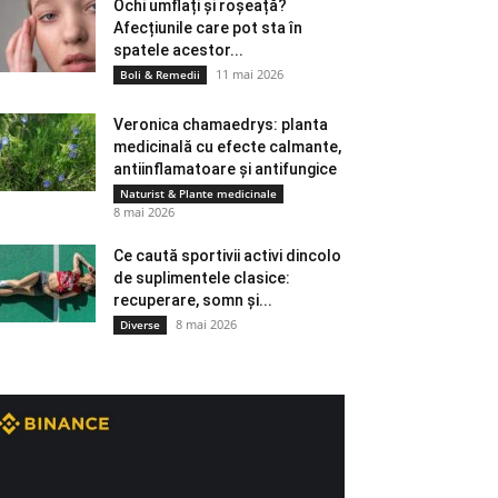
Ochi umflați și roșeață?
Afecțiunile care pot sta în
spatele acestor...
11 mai 2026
Boli & Remedii
Veronica chamaedrys: planta
medicinală cu efecte calmante,
antiinflamatoare și antifungice
Naturist & Plante medicinale
8 mai 2026
Ce caută sportivii activi dincolo
de suplimentele clasice:
recuperare, somn și...
8 mai 2026
Diverse