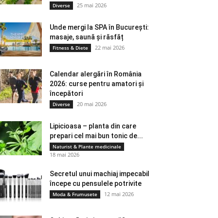
25 mai 2026
Diverse
Unde mergi la SPA în București:
masaje, saună și răsfăț
22 mai 2026
Fitness & Diete
Calendar alergări în România
2026: curse pentru amatori și
începători
20 mai 2026
Diverse
Lipicioasa – planta din care
prepari cel mai bun tonic de...
Naturist & Plante medicinale
18 mai 2026
Secretul unui machiaj impecabil
începe cu pensulele potrivite
12 mai 2026
Moda & Frumusete