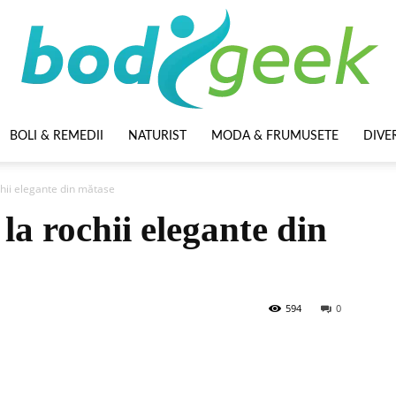
BOLI & REMEDII
NATURIST
MODA & FRUMUSETE
DIVE
BodyGeek
hii elegante din mătase
la rochii elegante din
594
0