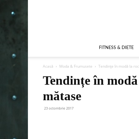
FITNESS & DIETE
Acasă
Moda & Frumusete
Tendințe în modă la roc
Tendințe în modă 
mătase
23 octombrie 2017