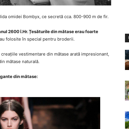
alida omidei Bombyx, ce secretă cca. 800-900 m de fir.
nul 2600 î.Hr. Țesăturile din mătase erau foarte
au folosite în special pentru broderii.
, creațiile vestimentare din mătase arată impresionant,
din mătase naturală.
legante din mătase: