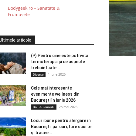
Bodygeek.ro – Sanatate &
Frumusete
Ultimele articole
(P) Pentru cine este potrivită
termoterapia și ce aspecte
trebuie luate...
1 iulie 2026
Diverse
Cele mai interesante
evenimente wellness din
București în iunie 2026
28 mai 2026
Boli & Remedii
Locuri bune pentru alergare în
București: parcuri, ture scurte
și trasee...