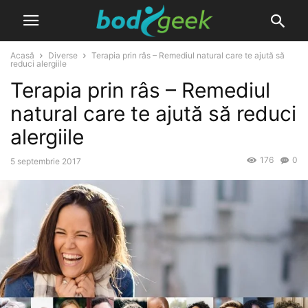
Acasă
Diverse
Terapia prin râs – Remediul natural care te ajută să
reduci alergiile
Terapia prin râs – Remediul
natural care te ajută să reduci
alergiile
176
0
5 septembrie 2017