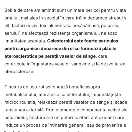
Bolile de care am amintit sunt un mare pericol pentru viața
omului, mai ales în secolul în care trăim deoarece stresul și
alți factori nocivi (ex. alimentația nesănătoasă, poluarea
aerului) ne afectează rezistența organismului, ne scad
imunitatea acestuia.
Colesterolul este foarte periculos
pentru organism deoarece din el se formează plăcile
aterosclerotice pe pereții vaselor de sânge
, care
contribuie la îngustarea vaselor sangvine și la dezvoltarea
aterosclerozei.
Tinctura de usturoi acționează benefic asupra
metabolismului, mai ales a colesterolului, îmbunătățește
microcirculația, relaxează pereții vaselor de sânge și scade
tensiunea arterială. Prin elementele componente active ale
usturoiului, tinctura are un puternic efect antioxidant care
induce un proces de întinerire general, sau de prevenire a