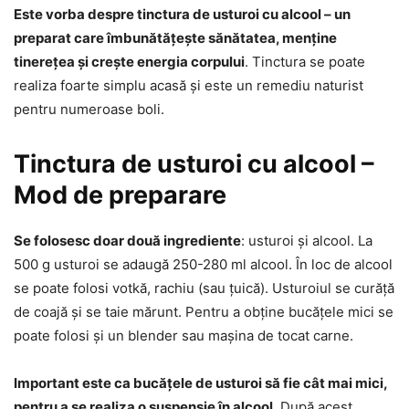
Este vorba despre tinctura de usturoi cu alcool – un
preparat care îmbunătățește sănătatea, menține
tinerețea și crește energia corpului
. Tinctura se poate
realiza foarte simplu acasă și este un remediu naturist
pentru numeroase boli.
Tinctura de usturoi cu alcool –
Mod de preparare
Se folosesc doar două ingrediente
: usturoi și alcool. La
500 g usturoi se adaugă 250-280 ml alcool. În loc de alcool
se poate folosi votkă, rachiu (sau țuică). Usturoiul se curăță
de coajă și se taie mărunt. Pentru a obține bucățele mici se
poate folosi și un blender sau mașina de tocat carne.
Important este ca bucățele de usturoi să fie cât mai mici,
pentru a se realiza o suspensie în alcool
. După acest