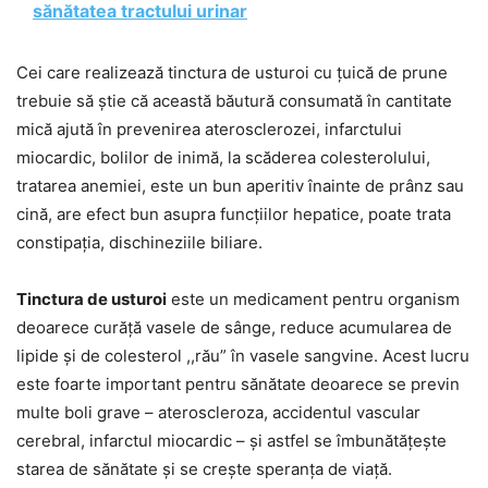
sănătatea tractului urinar
Cei care realizează tinctura de usturoi cu țuică de prune
trebuie să știe că această băutură consumată în cantitate
mică ajută în prevenirea aterosclerozei, infarctului
miocardic, bolilor de inimă, la scăderea colesterolului,
tratarea anemiei, este un bun aperitiv înainte de prânz sau
cină, are efect bun asupra funcțiilor hepatice, poate trata
constipația, dischineziile biliare.
Tinctura de usturoi
este un medicament pentru organism
deoarece curăță vasele de sânge, reduce acumularea de
lipide și de colesterol ,,rău” în vasele sangvine. Acest lucru
este foarte important pentru sănătate deoarece se previn
multe boli grave – ateroscleroza, accidentul vascular
cerebral, infarctul miocardic – și astfel se îmbunătățește
starea de sănătate și se crește speranța de viață.