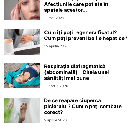
Afecțiunile care pot sta în
spatele acestor...
11 mai 2026
Cum îți poți regenera ficatul?
Cum poți preveni bolile hepatice?
15 aprilie 2026
Respirația diafragmatică
(abdominală) – Cheia unei
sănătăți mai bune
11 aprilie 2026
De ce reapare ciuperca
piciorului? Cum o poți combate
corect?
2 aprilie 2026