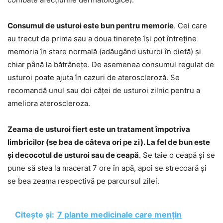
Consumul de usturoi este bun pentru memorie
. Cei care
au trecut de prima sau a doua tinerețe își pot întreține
memoria în stare normală (adăugând usturoi în dietă) și
chiar până la bătrânețe. De asemenea consumul regulat de
usturoi poate ajuta în cazuri de ateroscleroză. Se
recomandă unul sau doi căței de usturoi zilnic pentru a
ameliora ateroscleroza.
Zeama de usturoi fiert este un tratament împotriva
limbricilor (se bea de câteva ori pe zi). La fel de bun este
și decocotul de usturoi sau de ceapă
. Se taie o ceapă și se
pune să stea la macerat 7 ore în apă, apoi se strecoară și
se bea zeama respectivă pe parcursul zilei.
Citește și:
7 plante medicinale care mențin