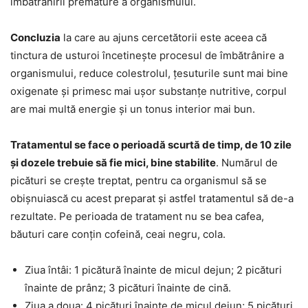
îmbătrânirii premature a organismului.
Concluzia
la care au ajuns cercetătorii este aceea că
tinctura de usturoi încetinește procesul de îmbătrânire a
organismului, reduce colestrolul, țesuturile sunt mai bine
oxigenate și primesc mai ușor substanțe nutritive, corpul
are mai multă energie și un tonus interior mai bun.
Tratamentul se face o perioadă scurtă de timp, de 10 zile
și dozele trebuie să fie mici, bine stabilite
. Numărul de
picături se crește treptat, pentru ca organismul să se
obișnuiască cu acest preparat și astfel tratamentul să de-a
rezultate. Pe perioada de tratament nu se bea cafea,
băuturi care conțin cofeină, ceai negru, cola.
Ziua întâi: 1 picătură înainte de micul dejun; 2 picături
înainte de prânz; 3 picături înainte de cină.
Ziua a doua: 4 picături înainte de micul dejun; 5 picături