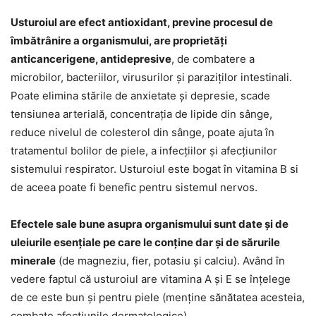
Usturoiul are efect antioxidant, previne procesul de
îmbătrânire a organismului, are proprietăți
anticancerigene, antidepresive
, de combatere a
microbilor, bacteriilor, virusurilor și paraziților intestinali.
Poate elimina stările de anxietate și depresie, scade
tensiunea arterială, concentrația de lipide din sânge,
reduce nivelul de colesterol din sânge, poate ajuta în
tratamentul bolilor de piele, a infecțiilor și afecțiunilor
sistemului respirator. Usturoiul este bogat în vitamina B si
de aceea poate fi benefic pentru sistemul nervos.
Efectele sale bune asupra organismului sunt date și de
uleiurile esențiale pe care le conține dar și de sărurile
minerale
(de magneziu, fier, potasiu și calciu). Având în
vedere faptul că usturoiul are vitamina A și E se înțelege
de ce este bun și pentru piele (menține sănătatea acesteia,
combate afecțiunile dermatologice).