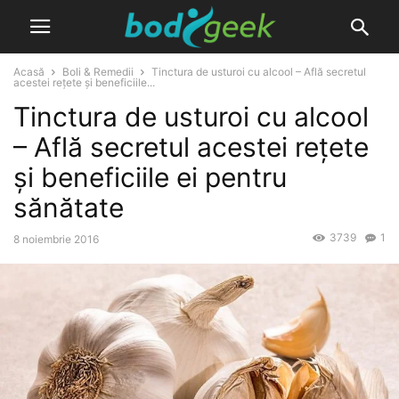
Acasă
Boli & Remedii
Tinctura de usturoi cu alcool – Află secretul
acestei rețete și beneficiile...
Tinctura de usturoi cu alcool
– Află secretul acestei rețete
și beneficiile ei pentru
sănătate
3739
1
8 noiembrie 2016