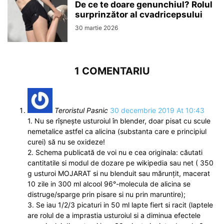
De ce te doare genunchiul? Rolul
surprinzător al cvadricepsului
30 martie 2026
1 COMENTARIU
Teroristul Pasnic
30 decembrie 2019 At 10:43
1. Nu se rîşneşte usturoiul în blender, doar pisat cu scule
nemetalice astfel ca alicina (substanta care e principiul
curei) să nu se oxideze!
2. Schema publicată de voi nu e cea originala: căutati
cantitatile si modul de dozare pe wikipedia sau net ( 350
g usturoi MOJARAT si nu blenduit sau mărunțit, macerat
10 zile in 300 ml alcool 96°-molecula de alicina se
distruge/sparge prin pisare si nu prin maruntire);
3. Se iau 1/2/3 picaturi in 50 ml lapte fiert si racit (laptele
are rolul de a imprastia usturoiul si a diminua efectele