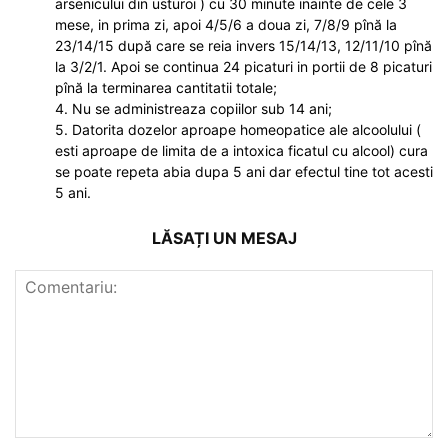
arsenicului din usturoi ) cu 30 minute inainte de cele 3
mese, in prima zi, apoi 4/5/6 a doua zi, 7/8/9 pînă la
23/14/15 după care se reia invers 15/14/13, 12/11/10 pînă
la 3/2/1. Apoi se continua 24 picaturi in portii de 8 picaturi
pînă la terminarea cantitatii totale;
4. Nu se administreaza copiilor sub 14 ani;
5. Datorita dozelor aproape homeopatice ale alcoolului (
esti aproape de limita de a intoxica ficatul cu alcool) cura
se poate repeta abia dupa 5 ani dar efectul tine tot acesti
5 ani.
LĂSAȚI UN MESAJ