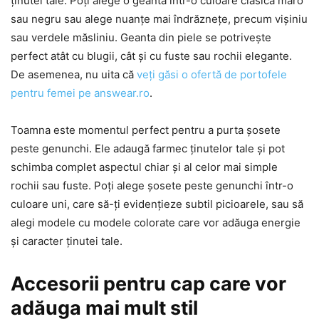
ținutei tale. Poți alege o geantă într-o culoare clasică maro
sau negru sau alege nuanțe mai îndrăznețe, precum vișiniu
sau verdele măsliniu. Geanta din piele se potrivește
perfect atât cu blugii, cât și cu fuste sau rochii elegante.
De asemenea, nu uita că
veți găsi o ofertă de portofele
pentru femei pe answear.ro
.
Toamna este momentul perfect pentru a purta șosete
peste genunchi. Ele adaugă farmec ținutelor tale și pot
schimba complet aspectul chiar și al celor mai simple
rochii sau fuste. Poți alege șosete peste genunchi într-o
culoare uni, care să-ți evidențieze subtil picioarele, sau să
alegi modele cu modele colorate care vor adăuga energie
și caracter ținutei tale.
Accesorii pentru cap care vor
adăuga mai mult stil