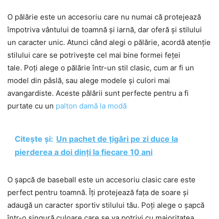
O pălărie este un accesoriu care nu numai că protejează
împotriva vântului de toamnă și iarnă, dar oferă și stilului
un caracter unic. Atunci când alegi o pălărie, acordă atenție
stilului care se potrivește cel mai bine formei feței
tale. Poți alege o pălărie într-un stil clasic, cum ar fi un
model din pâslă, sau alege modele și culori mai
avangardiste. Aceste pălării sunt perfecte pentru a fi
purtate cu un
palton damă la modă
Citește și:
Un pachet de țigări pe zi duce la
pierderea a doi dinți la fiecare 10 ani
O șapcă de baseball este un accesoriu clasic care este
perfect pentru toamnă. Îți protejează fața de soare și
adaugă un caracter sportiv stilului tău. Poți alege o șapcă
într-o singură culoare care se va potrivi cu majoritatea