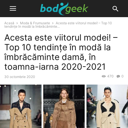
Acasă
Moda & Frumusete
Acesta este viitorul modei! – Top 10
tendințe în modă la îmbrăcăminte...
Acesta este viitorul modei! –
Top 10 tendințe în modă la
îmbrăcăminte damă, în
toamna-iarna 2020-2021
470
0
30 octombrie 2020