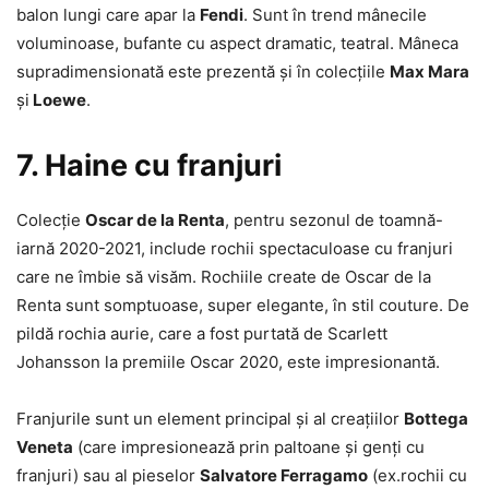
balon lungi care apar la
Fendi
. Sunt în trend mânecile
voluminoase, bufante cu aspect dramatic, teatral. Mâneca
supradimensionată este prezentă și în colecțiile
Max Mara
și
Loewe
.
7. Haine cu franjuri
Colecție
Oscar de la Renta
, pentru sezonul de toamnă-
iarnă 2020-2021, include rochii spectaculoase cu franjuri
care ne îmbie să visăm. Rochiile create de Oscar de la
Renta sunt somptuoase, super elegante, în stil couture. De
pildă rochia aurie, care a fost purtată de Scarlett
Johansson la premiile Oscar 2020, este impresionantă.
Franjurile sunt un element principal și al creațiilor
Bottega
Veneta
(care impresionează prin paltoane și genți cu
franjuri) sau al pieselor
Salvatore Ferragamo
(ex.rochii cu