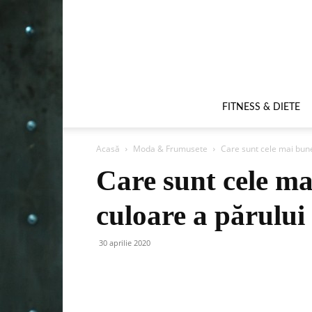
FITNESS & DIETE
Acasă
Moda & Frumusete
Care sunt cele mai bune
Care sunt cele ma
culoare a părului
30 aprilie 2020