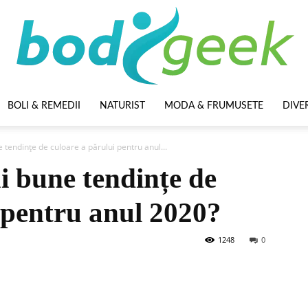
BOLI & REMEDII
NATURIST
MODA & FRUMUSETE
DIVE
BodyGeek
 tendințe de culoare a părului pentru anul...
i bune tendințe de
 pentru anul 2020?
1248
0