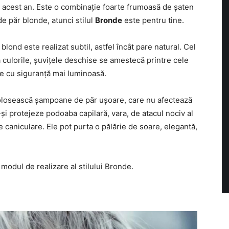
 acest an. Este o combinație foarte frumoasă de șaten
de păr blonde, atunci stilul
Bronde
este pentru tine.
blond este realizat subtil, astfel încât pare natural. Cel
ulorile, șuvițele deschise se amestecă printre cele
re cu siguranță mai luminoasă.
 folosească șampoane de păr ușoare, care nu afectează
ă-și protejeze podoaba capilară, vara, de atacul nociv al
le caniculare. Ele pot purta o pălărie de soare, elegantă,
a modul de realizare al stilului Bronde.