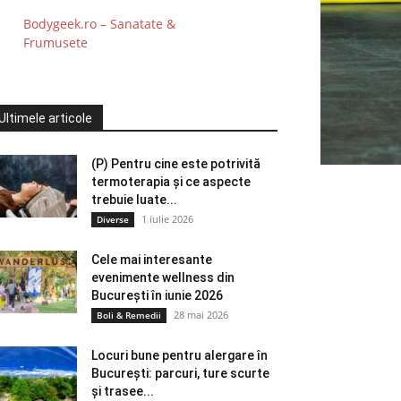
Bodygeek.ro – Sanatate &
Frumusete
Ultimele articole
(P) Pentru cine este potrivită
termoterapia și ce aspecte
trebuie luate...
1 iulie 2026
Diverse
Cele mai interesante
evenimente wellness din
București în iunie 2026
28 mai 2026
Boli & Remedii
Locuri bune pentru alergare în
București: parcuri, ture scurte
și trasee...