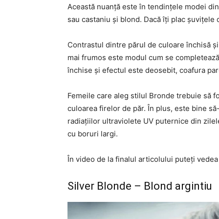
Această nuanță este în tendințele modei din
sau castaniu și blond. Dacă îți plac șuvițele 
Contrastul dintre părul de culoare închisă și 
mai frumos este modul cum se completează c
închise și efectul este deosebit, coafura pa
Femeile care aleg stilul Bronde trebuie să
culoarea firelor de păr. În plus, este bine s
radiațiilor ultraviolete UV puternice din zile
cu boruri largi.
În video de la finalul articolului puteți vede
Silver Blonde – Blond argintiu