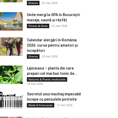
25 mai 2026
Diverse
Unde mergi la SPA în București:
masaje, saună și răsfăț
22 mai 2026
Fitness & Diete
Calendar alergări în România
2026: curse pentru amatori și
începători
20 mai 2026
Diverse
Lipicioasa – planta din care
prepari cel mai bun tonic de...
Naturist & Plante medicinale
18 mai 2026
Secretul unui machiaj impecabil
începe cu pensulele potrivite
12 mai 2026
Moda & Frumusete