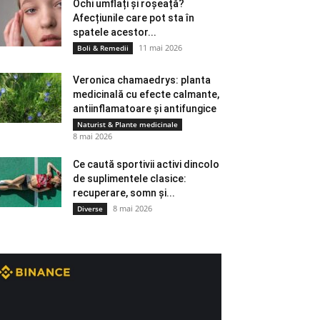
Ochi umflați și roșeață?
Afecțiunile care pot sta în
spatele acestor...
11 mai 2026
Boli & Remedii
Veronica chamaedrys: planta
medicinală cu efecte calmante,
antiinflamatoare și antifungice
Naturist & Plante medicinale
8 mai 2026
Ce caută sportivii activi dincolo
de suplimentele clasice:
recuperare, somn și...
8 mai 2026
Diverse