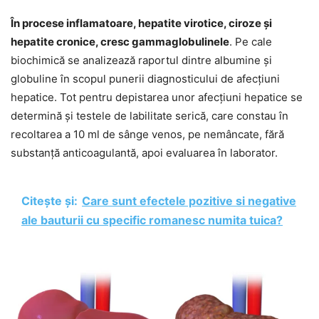
În procese inflamatoare, hepatite virotice, ciroze şi
hepatite cronice, cresc gammaglobulinele
. Pe cale
biochimică se analizează raportul dintre albumine şi
globuline în scopul punerii diagnosticului de afecţiuni
hepatice. Tot pentru depistarea unor afecţiuni hepatice se
determină şi testele de labilitate serică, care constau în
recoltarea a 10 ml de sânge venos, pe nemâncate, fără
substanţă anticoagulantă, apoi evaluarea în laborator.
Citește și:
Care sunt efectele pozitive si negative
ale bauturii cu specific romanesc numita tuica?