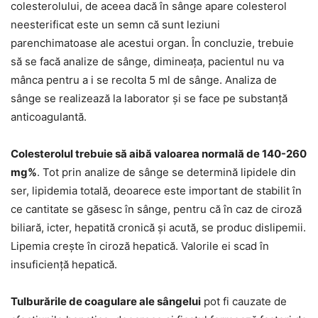
colesterolului, de aceea dacă în sânge apare colesterol
neesterificat este un semn că sunt leziuni
parenchimatoase ale acestui organ. În concluzie, trebuie
să se facă analize de sânge, dimineaţa, pacientul nu va
mânca pentru a i se recolta 5 ml de sânge. Analiza de
sânge se realizează la laborator şi se face pe substanţă
anticoagulantă.
Colesterolul trebuie să aibă valoarea normală de 140-260
mg%
. Tot prin analize de sânge se determină lipidele din
ser, lipidemia totală, deoarece este important de stabilit în
ce cantitate se găsesc în sânge, pentru că în caz de ciroză
biliară, icter, hepatită cronică şi acută, se produc dislipemii.
Lipemia creşte în ciroză hepatică. Valorile ei scad în
insuficienţă hepatică.
Tulburările de coagulare ale sângelui
pot fi cauzate de