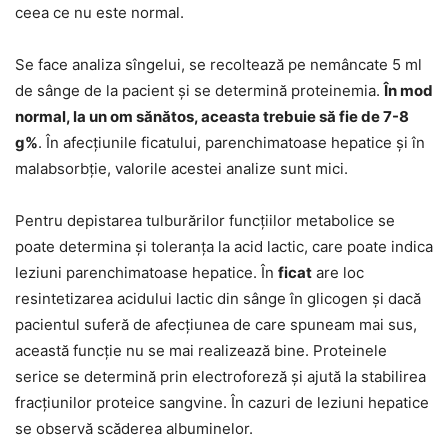
ceea ce nu este normal.
Se face analiza sîngelui, se recoltează pe nemâncate 5 ml
de sânge de la pacient şi se determină proteinemia.
În mod
normal, la un om sănătos, aceasta trebuie să fie de 7-8
g%
. În afecţiunile ficatului, parenchimatoase hepatice şi în
malabsorbţie, valorile acestei analize sunt mici.
Pentru depistarea tulburărilor funcţiilor metabolice se
poate determina şi toleranţa la acid lactic, care poate indica
leziuni parenchimatoase hepatice. În
ficat
are loc
resintetizarea acidului lactic din sânge în glicogen şi dacă
pacientul suferă de afecţiunea de care spuneam mai sus,
această funcţie nu se mai realizează bine. Proteinele
serice se determină prin electroforeză şi ajută la stabilirea
fracţiunilor proteice sangvine. În cazuri de leziuni hepatice
se observă scăderea albuminelor.