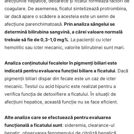
afecţiunile hepatice, deoarece şi ficatul formează factori de
coagulare. De asemenea, ficatul sintetizează protrombina,
iar dacă apare o scădere a acesteia este un semn de
afecţiune parenchimatoasă.
Prin analiza sângelui se
determină bilirubina sangvină, a cărei valoare normală
trebuie să fie de 0,3-1,0 mg%
. La pacienţii cu icter
hemolitic sau icter mecanic, valorile bilirubinei sunt mari.
Analiza conţinutului fecalelor în pigmenţi biliari este
indicată pentru evaluarea funcţiei biliare a ficatului
. Dacă
pigmenţii biliari dispar din fecale este un caz de icter
mecanic. Testul cu acid hipuric este realizat pentru a
verifica funcţia de detoxifiere a ficatului. În situaţii de
afecţiuni hepatice, această funcţie nu se face eficient.
Alte analize care se efectuează pentru evaluarea
funcţională a ficatului sunt
: sideremia, clearance-ul
hepatic, observarea fenomenului de citoliză hepatică,