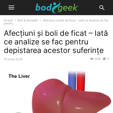
Acasă
Boli & Remedii
Afecţiuni şi boli de ficat – Iată ce analize se fac
pentru...
Afecţiuni şi boli de ficat – Iată
ce analize se fac pentru
depistarea acestor suferinţe
548
0
15 iunie 2016