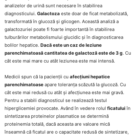
analizelor de urină sunt necesare în stabilirea
diagnosticului.
Galactoza
este doar de ficat metabolizată,
transformată în glucoză şi glicogen. Această analiză a
galactozuriei poate fi foarte importantă în stabilirea
tulburărilor metabolismului glucidic şi în diagnosticarea
bolilor hepatice.
Dacă este un caz de leziune
parenchimatoasă cantitatea de galactoză este de 3 g
. Cu
cât este mai mare cu atât leziunea este mai intensă.
Medicii spun că la pacienţii cu
afecţiuni hepatice
parenchimatoase
apare toleranţa scăzută la glucoză. Cu
cât este mai redusă cu atât şi afecţiunea este mai gravă.
Pentru a stabili diagnosticul se realizează testul
hiperglicemiei provocate. Având în vedere rolul
ficatului
în
sintetizarea proteinelor plasmatice se determină
proteinemia totală, dacă aceasta are valoare mică
înseamnă că ficatul are o capacitate redusă de sintetizare,